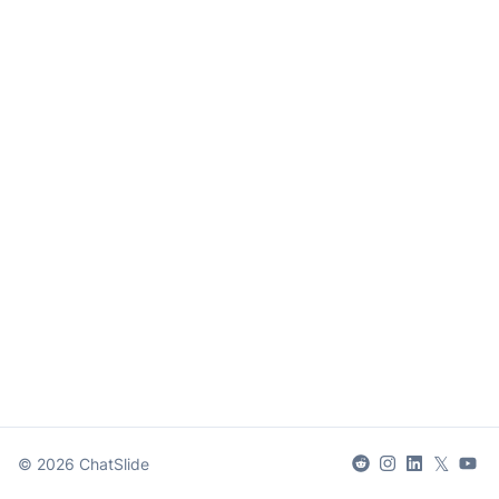
𝕏
©
2026
ChatSlide