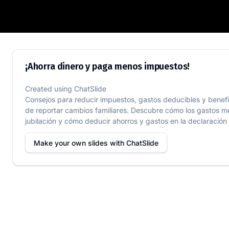
¡Ahorra dinero y paga menos impuestos
¡Ahorra dinero y paga menos impuestos!
Created using
ChatSlide
Consejos para reducir impuestos, gastos deducibles y benefic
de reportar cambios familiares. Descubre cómo los gastos mé
jubilación y cómo deducir ahorros y gastos en la declaración d
Make your own slides with
ChatSlide