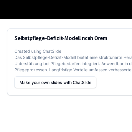
Selbstpflege-Defizit-Modell ncah Orem
Selbstpflege-Defizit-Modell ncah Orem
Created using
ChatSlide
Das Selbstpflege-Defizit-Modell bietet eine strukturierte 
Unterstützung bei Pflegebedarfen integriert. Anwendbar in 
Pflegeprozessen. Langfristige Vorteile umfassen verbesser
Make your own slides with
ChatSlide