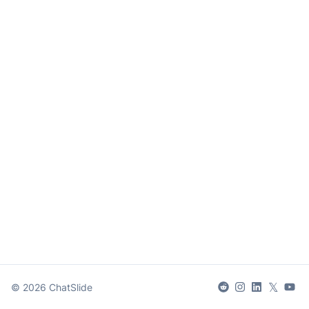
𝕏
©
2026
ChatSlide