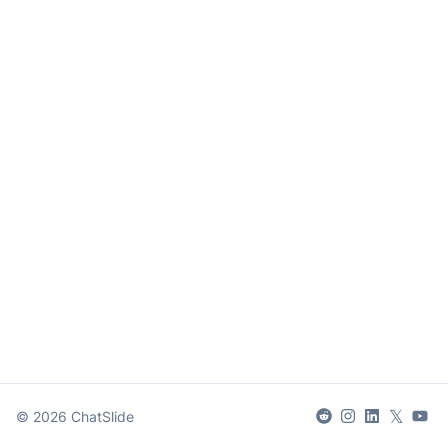
𝕏
©
2026
ChatSlide