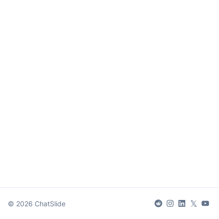
𝕏
©
2026
ChatSlide