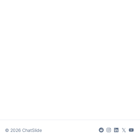
𝕏
©
2026
ChatSlide