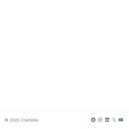
𝕏
©
2026
ChatSlide