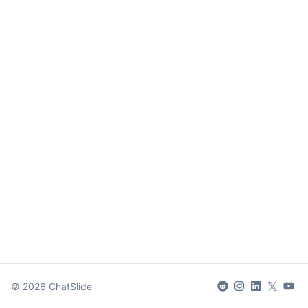
𝕏
©
2026
ChatSlide