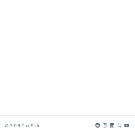
𝕏
©
2026
ChatSlide