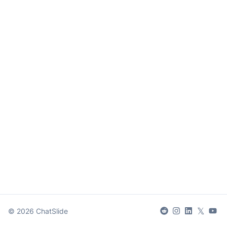
𝕏
©
2026
ChatSlide