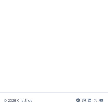
𝕏
©
2026
ChatSlide