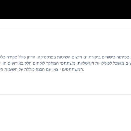
מדיניות ההפלות בישרא
וח כישורים ביקורתיים ויישום השיטות בפרקטיקה. הדיון כולל סקירה כללי
ום מושכל לפעילויות דיגיטליות. משתתפי המחקר לוקחים חלק באירועים חוויי
המשתתפים ייצאו עם הבנה כוללת על חשיבות הקפדה על היבטים מחקריים ושיפור יחסי הגומלין האקדמיים-חברתיים.