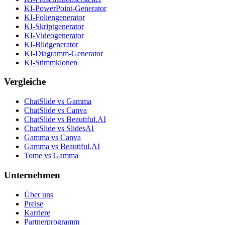
KI-PowerPoint-Generator
KI-Foliengenerator
KI-Skriptgenerator
KI-Videogenerator
KI-Bildgenerator
KI-Diagramm-Generator
KI-Stimmklonen
Vergleiche
ChatSlide vs Gamma
ChatSlide vs Canva
ChatSlide vs Beautiful.AI
ChatSlide vs SlidesAI
Gamma vs Canva
Gamma vs Beautiful.AI
Tome vs Gamma
Unternehmen
Über uns
Preise
Karriere
Partnerprogramm