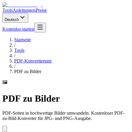
Tools
Anleitungen
Preise
Deutsch
Kostenlos starten
Startseite
/
Tools
/
PDF-Konvertierung
/
PDF zu Bilder
🖼️
PDF zu Bilder
PDF-Seiten in hochwertige Bilder umwandeln. Kostenloser PDF-
zu-Bild-Konverter für JPG- und PNG-Ausgabe.