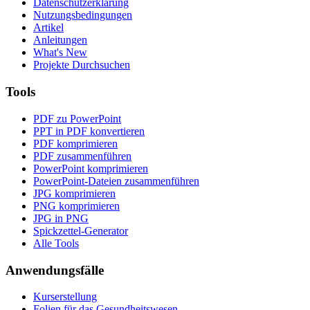
Datenschutzerklärung
Nutzungsbedingungen
Artikel
Anleitungen
What's New
Projekte Durchsuchen
Tools
PDF zu PowerPoint
PPT in PDF konvertieren
PDF komprimieren
PDF zusammenführen
PowerPoint komprimieren
PowerPoint-Dateien zusammenführen
JPG komprimieren
PNG komprimieren
JPG in PNG
Spickzettel-Generator
Alle Tools
Anwendungsfälle
Kurserstellung
Folien für das Gesundheitswesen