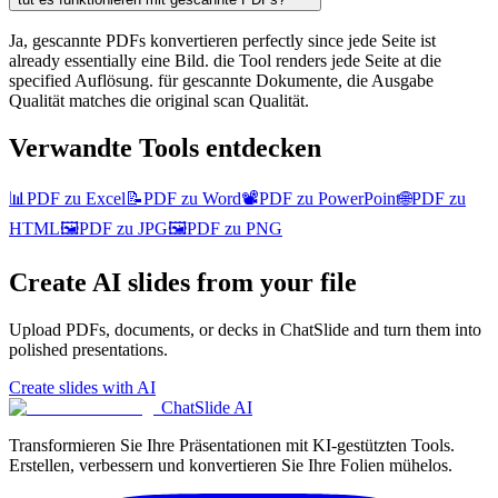
Ja, gescannte PDFs konvertieren perfectly since jede Seite ist
already essentially eine Bild. die Tool renders jede Seite at die
specified Auflösung. für gescannte Dokumente, die Ausgabe
Qualität matches die original scan Qualität.
Verwandte Tools entdecken
📊
PDF zu Excel
📝
PDF zu Word
📽️
PDF zu PowerPoint
🌐
PDF zu
HTML
🖼️
PDF zu JPG
🖼️
PDF zu PNG
Create AI slides from your file
Upload PDFs, documents, or decks in ChatSlide and turn them into
polished presentations.
Create slides with AI
ChatSlide AI
Transformieren Sie Ihre Präsentationen mit KI-gestützten Tools.
Erstellen, verbessern und konvertieren Sie Ihre Folien mühelos.