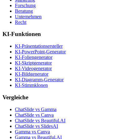
Forschung
Beratung
Unternehmen
Recht
KI-Funktionen
KI-Präsentationsersteller
KI-PowerPoint-Generator
KI-Foliengenerator
KI-Skriptgenerator
KI-Videogenerator
KI-Bildgenerator
KI-Diagramm-Generator
KI-Stimmklonen
Vergleiche
ChatSlide vs Gamma
ChatSlide vs Canva
ChatSlide vs Beautiful.AI
ChatSlide vs SlidesAI
Gamma vs Canva
Gamma vs Beautiful.AI