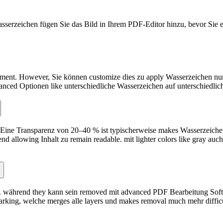
asserzeichen fügen Sie das Bild in Ihrem PDF-Editor hinzu, bevor Sie
ment. However, Sie können customize dies zu apply Wasserzeichen nur zu
vanced Optionen like unterschiedliche Wasserzeichen auf unterschiedlich
Eine Transparenz von 20–40 % ist typischerweise makes Wasserzeichen v
nd allowing Inhalt zu remain readable. mit lighter colors like gray au
während they kann sein removed mit advanced PDF Bearbeitung Software,
rking, welche merges alle layers und makes removal much mehr difficu