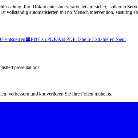
sselung. Ihre Dokumente sind verarbeitet auf sicher, isolierten Serve
ist vollständig automatisierten mit no Mensch intervention, ensuring a
F entsperren
🏛️
PDF zu PDF/A
📊
PDF Tabelle Extrahieren Sieor
lished presentations.
llen, verbessern und konvertieren Sie Ihre Folien mühelos.