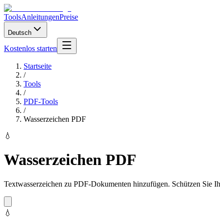
Tools
Anleitungen
Preise
Deutsch
Kostenlos starten
Startseite
/
Tools
/
PDF-Tools
/
Wasserzeichen PDF
💧
Wasserzeichen PDF
Textwasserzeichen zu PDF-Dokumenten hinzufügen. Schützen Sie Ihre
💧