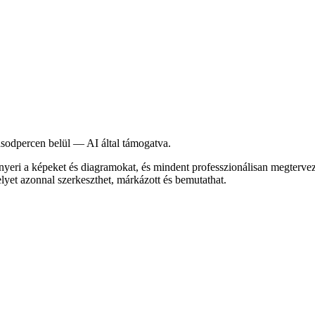
ásodpercen belül — AI által támogatva.
inyeri a képeket és diagramokat, és mindent professzionálisan megtervezet
elyet azonnal szerkeszthet, márkázott és bemutathat.