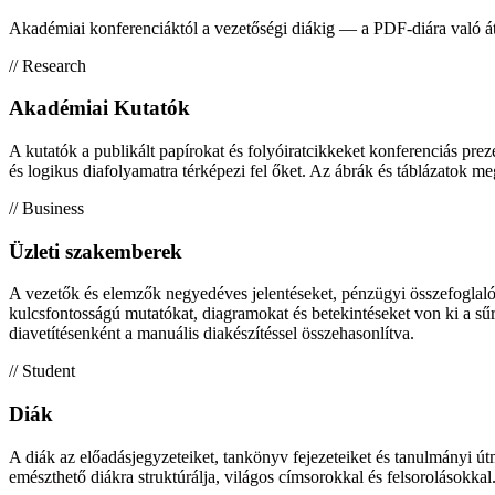
Akadémiai konferenciáktól a vezetőségi diákig — a PDF-diára való át
// Research
Akadémiai Kutatók
A kutatók a publikált papírokat és folyóiratcikkeket konferenciás prez
és logikus diafolyamatra térképezi fel őket. Az ábrák és táblázatok m
// Business
Üzleti szakemberek
A vezetők és elemzők negyedéves jelentéseket, pénzügyi összefoglaló
kulcsfontosságú mutatókat, diagramokat és betekintéseket von ki a sűr
diavetítésenként a manuális diakészítéssel összehasonlítva.
// Student
Diák
A diák az előadásjegyzeteiket, tankönyv fejezeteiket és tanulmányi út
emészthető diákra struktúrálja, világos címsorokkal és felsorolásokk