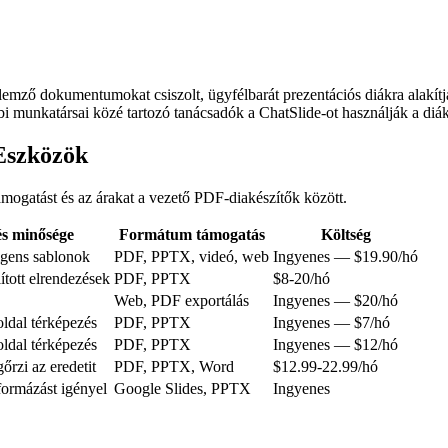
mző dokumentumokat csiszolt, ügyfélbarát prezentációs diákra alakítják
 munkatársai közé tartozó tanácsadók a ChatSlide-ot használják a diák e
Eszközök
támogatást és az árakat a vezető PDF-diakészítők között.
és minősége
Formátum támogatás
Költség
igens sablonok
PDF, PPTX, videó, web
Ingyenes — $19.90/hó
ított elrendezések
PDF, PPTX
$8-20/hó
Web, PDF exportálás
Ingyenes — $20/hó
ldal térképezés
PDF, PPTX
Ingyenes — $7/hó
ldal térképezés
PDF, PPTX
Ingyenes — $12/hó
rzi az eredetit
PDF, PPTX, Word
$12.99-22.99/hó
ormázást igényel
Google Slides, PPTX
Ingyenes