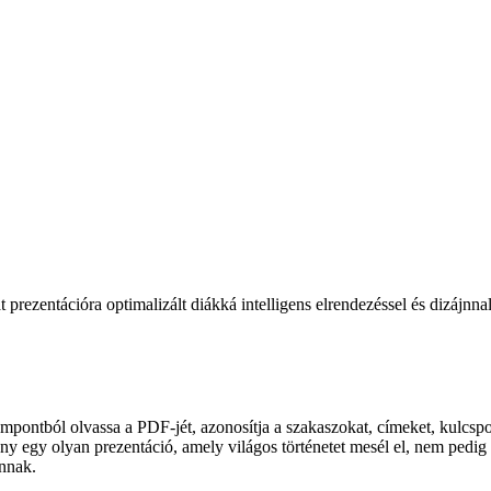
 prezentációra optimalizált diákká intelligens elrendezéssel és dizájnnal
ontból olvassa a PDF-jét, azonosítja a szakaszokat, címeket, kulcspon
y egy olyan prezentáció, amely világos történetet mesél el, nem pedig e
annak.