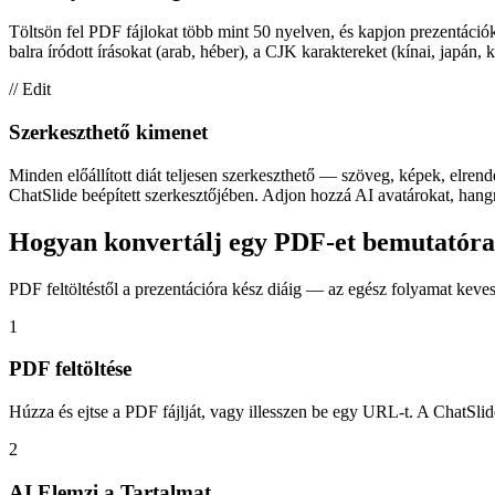
Töltsön fel PDF fájlokat több mint 50 nyelven, és kapjon prezentációk
balra íródott írásokat (arab, héber), a CJK karaktereket (kínai, japán, k
// Edit
Szerkeszthető kimenet
Minden előállított diát teljesen szerkeszthető — szöveg, képek, elre
ChatSlide beépített szerkesztőjében. Adjon hozzá AI avatárokat, hangna
Hogyan konvertálj egy PDF-et bemutatóra
PDF feltöltéstől a prezentációra kész diáig — az egész folyamat keve
1
PDF feltöltése
Húzza és ejtse a PDF fájlját, vagy illesszen be egy URL-t. A ChatSlid
2
AI Elemzi a Tartalmat