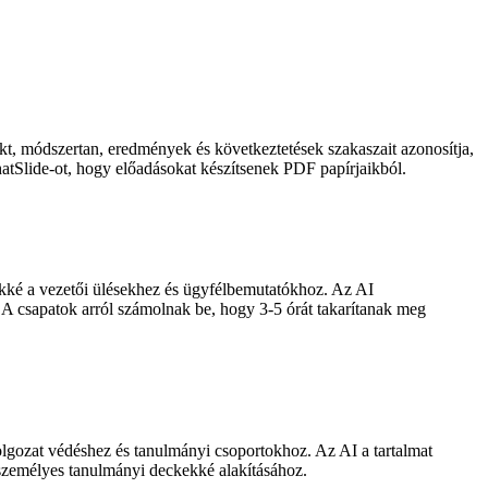
rakt, módszertan, eredmények és következtetések szakaszait azonosítja,
hatSlide-ot, hogy előadásokat készítsenek PDF papírjaikból.
ekké a vezetői ülésekhez és ügyfélbemutatókhoz. Az AI
. A csapatok arról számolnak be, hogy 3-5 órát takarítanak meg
dolgozat védéshez és tanulmányi csoportokhoz. Az AI a tartalmat
k személyes tanulmányi deckekké alakításához.