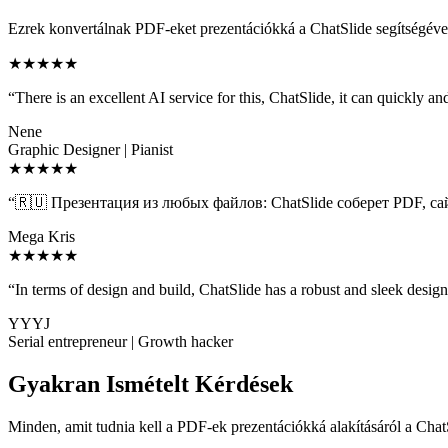
Ezrek konvertálnak PDF-eket prezentációkká a ChatSlide segítségéve
★★★★★
“
There is an excellent AI service for this, ChatSlide, it can quickly a
Nene
Graphic Designer | Pianist
★★★★★
“
🇷🇺 Презентация из любых файлов: ChatSlide соберет PDF, с
Mega Kris
★★★★★
“
In terms of design and build, ChatSlide has a robust and sleek design
YYYJ
Serial entrepreneur | Growth hacker
Gyakran Ismételt Kérdések
Minden, amit tudnia kell a PDF-ek prezentációkká alakításáról a Chat