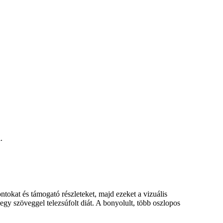
.
tokat és támogató részleteket, majd ezeket a vizuális
gy szöveggel telezsúfolt diát. A bonyolult, több oszlopos