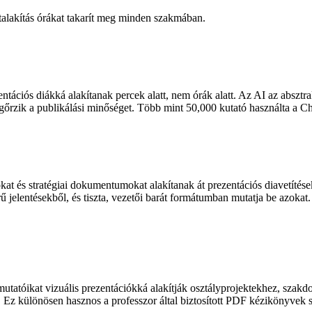
alakítás órákat takarít meg minden szakmában.
entációs diákká alakítanak percek alatt, nem órák alatt. Az AI az abszt
egőrzik a publikálási minőséget. Több mint 50,000 kutató használta a C
kat és stratégiai dokumentumokat alakítanak át prezentációs diavetítés
ű jelentésekből, és tiszta, vezetői barát formátumban mutatja be azokat
mutatóikat vizuális prezentációkká alakítják osztályprojektekhez, szak
al. Ez különösen hasznos a professzor által biztosított PDF kézikönyve