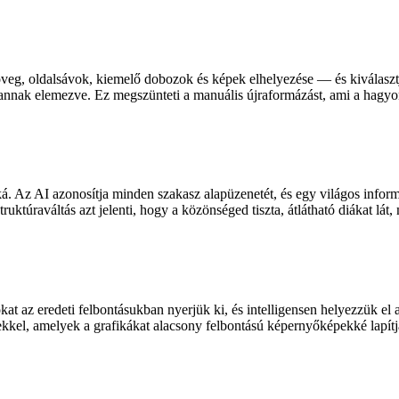
zöveg, oldalsávok, kiemelő dobozok és képek elhelyezése — és kiválasz
 vannak elemezve. Ez megszünteti a manuális újraformázást, ami a hag
Az AI azonosítja minden szakasz alapüzenetét, és egy világos informác
ruktúraváltás azt jelenti, hogy a közönséged tiszta, átlátható diákat lát, 
at az eredeti felbontásukban nyerjük ki, és intelligensen helyezzük el a
rekkel, amelyek a grafikákat alacsony felbontású képernyőképekké lapítj