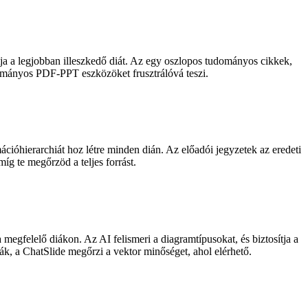
tja a legjobban illeszkedő diát. Az egy oszlopos tudományos cikkek,
yományos PDF-PPT eszközöket frusztrálóvá teszi.
ióhierarchiát hoz létre minden dián. Az előadói jegyzetek az eredeti
míg te megőrzöd a teljes forrást.
 megfelelő diákon. Az AI felismeri a diagramtípusokat, és biztosítja a
ák, a ChatSlide megőrzi a vektor minőséget, ahol elérhető.