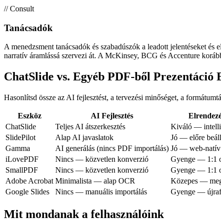
// Consult
Tanácsadók
A menedzsment tanácsadók és szabadúszók a leadott jelentéseket és ele
narratív áramlássá szervezi át. A McKinsey, BCG és Accenture korábbi
ChatSlide vs. Egyéb PDF-ből Prezentáció 
Hasonlítsd össze az AI fejlesztést, a tervezési minőséget, a formátum
Eszköz
AI Fejlesztés
Elrendez
ChatSlide
Teljes AI átszerkesztés
Kiváló — intell
SlidePilot
Alap AI javaslatok
Jó — előre beáll
Gamma
AI generálás (nincs PDF importálás)
Jó — web-natív
iLovePDF
Nincs — közvetlen konverzió
Gyenge — 1:1 o
SmallPDF
Nincs — közvetlen konverzió
Gyenge — 1:1 o
Adobe Acrobat
Minimalista — alap OCR
Közepes — megő
Google Slides
Nincs — manuális importálás
Gyenge — újraf
Mit mondanak a felhasználóink