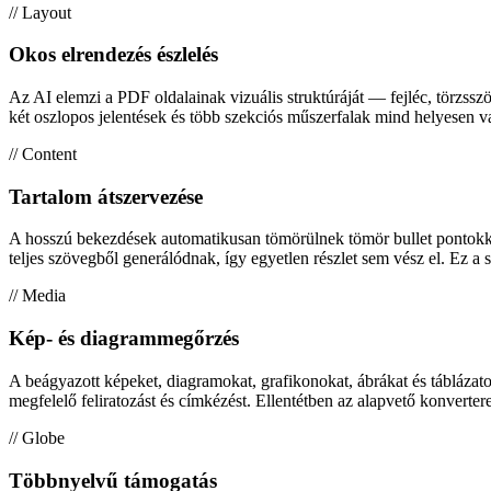
// Layout
Okos elrendezés észlelés
Az AI elemzi a PDF oldalainak vizuális struktúráját — fejléc, törzss
két oszlopos jelentések és több szekciós műszerfalak mind helyesen
// Content
Tartalom átszervezése
A hosszú bekezdések automatikusan tömörülnek tömör bullet pontokká. 
teljes szövegből generálódnak, így egyetlen részlet sem vész el. Ez a st
// Media
Kép- és diagrammegőrzés
A beágyazott képeket, diagramokat, grafikonokat, ábrákat és táblázatok
megfelelő feliratozást és címkézést. Ellentétben az alapvető konverte
// Globe
Többnyelvű támogatás