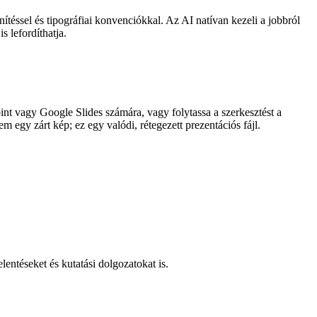
ítéssel és tipográfiai konvenciókkal. Az AI natívan kezeli a jobbról
s lefordíthatja.
nt vagy Google Slides számára, vagy folytassa a szerkesztést a
 egy zárt kép; ez egy valódi, rétegezett prezentációs fájl.
entéseket és kutatási dolgozatokat is.