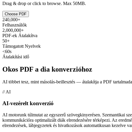
Drag & drop or click to browse. Max 50MB.
Choose PDF
240,000+
Felhasználók
2,000,000+
PDF-ek Átalakítva
50+
Támogatott Nyelvek
<60s
Átalakítási idő
Okos PDF a dia konverzióhoz
AI többet tesz, mint másolás-beillesztés — átalakítja a PDF tartalmadat
// AI
AI-vezérelt konverzió
AI motorunk túlmutat az egyszerű szövegkinyerésen. Szemantikai szemp
kommunikációra optimalizált diák elrendezésére térképezi. Az eredmén
elrendezések, lábjegyzetek és hivatkozások automatikusan kezelve v