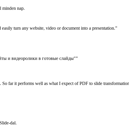
l minden nap.
nd easily turn any website, video or document into a presentation.
”
айты и видеоролики в готовые слайды"
”
. So far it performs well as what I expect of PDF to slide transformation
Slide-dal.