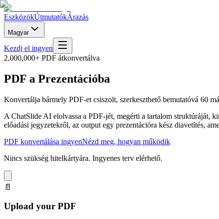
Eszközök
Útmutatók
Árazás
Magyar
Kezdj el ingyen
2,000,000+ PDF átkonvertálva
PDF a Prezentációba
Konvertálja bármely PDF-et csiszolt, szerkeszthető bemutatóvá 60 m
A ChatSlide AI elolvassa a PDF-jét, megérti a tartalom struktúráját, k
előadási jegyzetekről, az output egy prezentációra kész diavetítés, am
PDF konvertálása ingyen
Nézd meg, hogyan működik
Nincs szükség hitelkártyára. Ingyenes terv elérhető.
📄
Upload your PDF