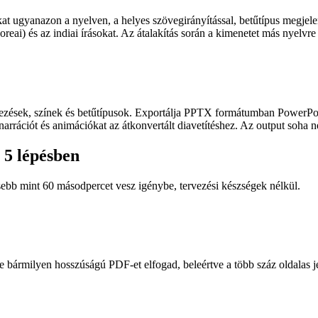
at ugyanazon a nyelven, a helyes szövegirányítással, betűtípus megjelen
oreai) és az indiai írásokat. Az átalakítás során a kimenetet más nyelvre i
ndezések, színek és betűtípusok. Exportálja PPTX formátumban PowerPoi
rrációt és animációkat az átkonvertált diavetítéshez. Az output soha nem
 5 lépésben
sebb mint 60 másodpercet vesz igénybe, tervezési készségek nélkül.
e bármilyen hosszúságú PDF-et elfogad, beleértve a több száz oldalas jel