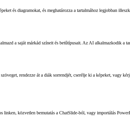
 képeket és diagramokat, és meghatározza a tartalmához legjobban illesz
kalmazd a saját márkád színeit és betűtípusait. Az AI alkalmazkodik a ta
zöveget, rendezze át a diák sorrendjét, cserélje ki a képeket, vagy kér
 linken, közvetlen bemutatás a ChatSlide-ból, vagy importálás Power