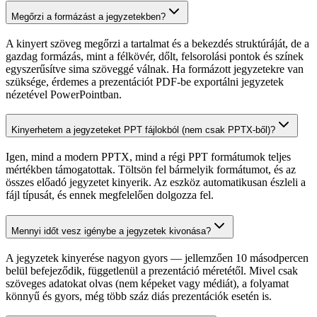
Megőrzi a formázást a jegyzetekben?
A kinyert szöveg megőrzi a tartalmat és a bekezdés struktúráját, de a
gazdag formázás, mint a félkövér, dőlt, felsorolási pontok és színek
egyszerűsítve sima szöveggé válnak. Ha formázott jegyzetekre van
szüksége, érdemes a prezentációt PDF-be exportálni jegyzetek
nézetével PowerPointban.
Kinyerhetem a jegyzeteket PPT fájlokból (nem csak PPTX-ből)?
Igen, mind a modern PPTX, mind a régi PPT formátumok teljes
mértékben támogatottak. Töltsön fel bármelyik formátumot, és az
összes előadó jegyzetet kinyerik. Az eszköz automatikusan észleli a
fájl típusát, és ennek megfelelően dolgozza fel.
Mennyi időt vesz igénybe a jegyzetek kivonása?
A jegyzetek kinyerése nagyon gyors — jellemzően 10 másodpercen
belül befejeződik, függetlenül a prezentáció méretétől. Mivel csak
szöveges adatokat olvas (nem képeket vagy médiát), a folyamat
könnyű és gyors, még több száz diás prezentációk esetén is.