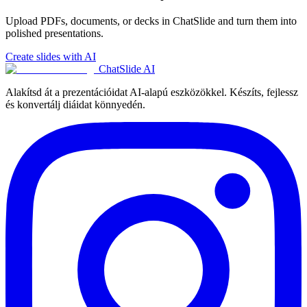
Upload PDFs, documents, or decks in ChatSlide and turn them into
polished presentations.
Create slides with AI
ChatSlide AI
Alakítsd át a prezentációidat AI-alapú eszközökkel. Készíts, fejlessz
és konvertálj diáidat könnyedén.