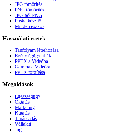
JPG tömörítés
PNG tömörítés
JPG-ből PNG
Puska készítő
Minden eszköz
Használati esetek
Tanfolyam létrehozása
Egészségügyi diák
PPTX a Videóba
Gamma a Videóra
PPTX fordítása
Megoldások
Egészségügy
Oktatás
Marketing
Kutatás
Tanácsadás
Vállalati
Jog