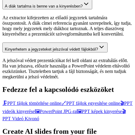
A diák tartalma is benne van a kinyerésben?
Az extractor kifejezetten az előadó jegyzetek tartalmára
összpontosít. A diák címei referencia gyanánt szerepelnek, így tudja,
hogy mely jegyzetek mely diákhoz tartoznak. A teljes diaszöveg
kinyeréséhez a prezentációt szövegformátumba kell konvertálni.
Kinyerhetem a jegyzeteket jelszóval védett fájlokból?
A jelszóval védett prezentációkat fel kell oldani az extrahálás előtt.
Ha van jelszava, először használja a PowerPoint védelem eltávolító
eszközünket. Tiszteletben tartjuk a fájl biztonságát, és nem tudjuk
megkerülni a jelszó védelmét.
Fedezze fel a kapcsolódó eszközöket
🗜️
PPT fájlok tömörítése online
🔗
PPT fájlok egyesítése online
🎬
PPT
videók kinyerése
🖼️
PowerPoint JPG-ra
🖼️
PPT képek kinyerése
🎬
PPT Videó Kivonó
Create AI slides from your file