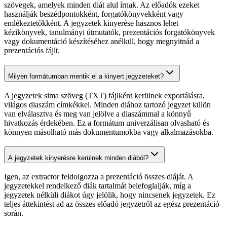
szövegek, amelyek minden diát alul írnak. Az előadók ezeket
használják beszédpontokként, forgatókönyvekként vagy
emlékeztetőkként. A jegyzetek kinyerése hasznos lehet
kézikönyvek, tanulmányi útmutatók, prezentációs forgatókönyvek
vagy dokumentáció készítéséhez anélkül, hogy megnyitnád a
prezentációs fájlt.
Milyen formátumban mentik el a kinyert jegyzeteket?
A jegyzetek sima szöveg (TXT) fájlként kerülnek exportálásra,
világos diaszám címkékkel. Minden diához tartozó jegyzet külön
van elválasztva és meg van jelölve a diaszámmal a könnyű
hivatkozás érdekében. Ez a formátum univerzálisan olvasható és
könnyen másolható más dokumentumokba vagy alkalmazásokba.
A jegyzetek kinyerésre kerülnek minden diából?
Igen, az extractor feldolgozza a prezentáció összes diáját. A
jegyzetekkel rendelkező diák tartalmát belefoglalják, míg a
jegyzetek nélküli diákot úgy jelölik, hogy nincsenek jegyzetek. Ez
teljes áttekintést ad az összes előadó jegyzetről az egész prezentáció
során.