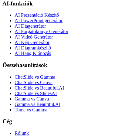
AI-funkciók
AI Prezentáció Készítő
AI PowerPoint generátor
AI Diagenerátor
AI Forgatókönyv Generátor
AI Videó Generátor
AI Kép Generátor
AI Diagramkészítő
AI Hang Klónozás
Összehasonlítások
ChatSlide vs Gamma
ChatSlide vs Canva
ChatSlide vs Beautiful.AI
ChatSlide vs SlidesAI
Gamma vs Canva
Gamma vs Beautiful.AI
Tome vs Gamma
Cég
Rólunk