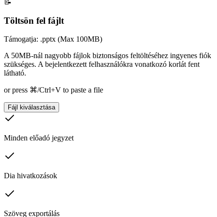
📝
Töltsön fel fájlt
Támogatja: .pptx (Max 100MB)
A 50MB-nál nagyobb fájlok biztonságos feltöltéséhez ingyenes fiók
szükséges. A bejelentkezett felhasználókra vonatkozó korlát fent
látható.
or press ⌘/Ctrl+V to paste a file
Fájl kiválasztása
Minden előadó jegyzet
Dia hivatkozások
Szöveg exportálás