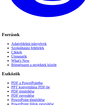
Források
Adatvédelmi irányelvek
Szolgáltatási feltételek
Cikkek
Útmutatók
What's New
Böngésszen a projektek között
Eszközök
PDF a PowerPointba
PPT konvertálása PDF-be
PDF tömörítése
PDF egyesítése
PowerPoint tömörítése
PowerPoint fájlok egyesítése