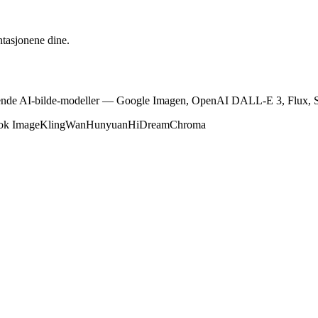
ntasjonene dine.
dende AI-bilde-modeller — Google Imagen, OpenAI DALL-E 3, Flux, Se
ok Image
Kling
Wan
Hunyuan
HiDream
Chroma