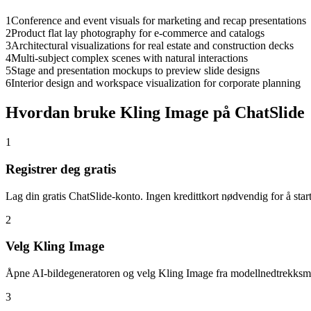
1
Conference and event visuals for marketing and recap presentations
2
Product flat lay photography for e-commerce and catalogs
3
Architectural visualizations for real estate and construction decks
4
Multi-subject complex scenes with natural interactions
5
Stage and presentation mockups to preview slide designs
6
Interior design and workspace visualization for corporate planning
Hvordan bruke Kling Image på ChatSlide
1
Registrer deg gratis
Lag din gratis ChatSlide-konto. Ingen kredittkort nødvendig for å start
2
Velg Kling Image
Åpne AI-bildegeneratoren og velg Kling Image fra modellnedtrekks
3