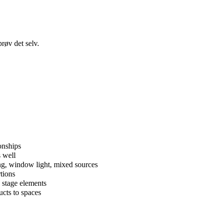
røv det selv.
onships
s well
ng, window light, mixed sources
rtions
 stage elements
ucts to spaces