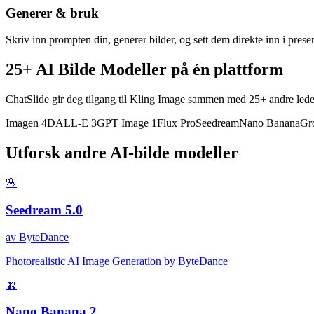
Generer & bruk
Skriv inn prompten din, generer bilder, og sett dem direkte inn i prese
25+ AI Bilde Modeller på én plattform
ChatSlide gir deg tilgang til Kling Image sammen med 25+ andre le
Imagen 4
DALL-E 3
GPT Image 1
Flux Pro
Seedream
Nano Banana
Gr
Utforsk andre AI-bilde modeller
🌸
Seedream 5.0
av
ByteDance
Photorealistic AI Image Generation by ByteDance
🍌
Nano Banana 2