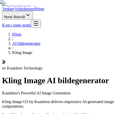
Verktøy
Veiledninger
Priser
Norsk Bokmål
Kom i gang gratis
Hjem
/
AI bildegenerator
/
Kling Image
🎬
av
Kuaishou Technology
Kling Image
AI bildegenerator
Kuaishou's Powerful AI Image Generation
Kling Image O3 by Kuaishou delivers impressive AI-generated images 
compositions.