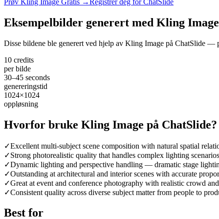
Prøv Kling Image Gratis →
Registrer deg for ChatSlide
Eksempelbilder generert med Kling Image
Disse bildene ble generert ved hjelp av Kling Image på ChatSlide — p
10 credits
per bilde
30–45 seconds
genereringstid
1024×1024
oppløsning
Hvorfor bruke Kling Image på ChatSlide?
✓
Excellent multi-subject scene composition with natural spatial relati
✓
Strong photorealistic quality that handles complex lighting scenario
✓
Dynamic lighting and perspective handling — dramatic stage lighti
✓
Outstanding at architectural and interior scenes with accurate propo
✓
Great at event and conference photography with realistic crowd and
✓
Consistent quality across diverse subject matter from people to prod
Best for