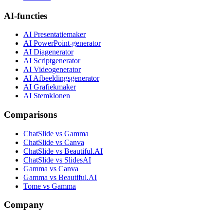
AI-functies
AI Presentatiemaker
AI PowerPoint-generator
AI Diagenerator
AI Scriptgenerator
AI Videogenerator
AI Afbeeldingsgenerator
AI Grafiekmaker
AI Stemklonen
Comparisons
ChatSlide vs Gamma
ChatSlide vs Canva
ChatSlide vs Beautiful.AI
ChatSlide vs SlidesAI
Gamma vs Canva
Gamma vs Beautiful.AI
Tome vs Gamma
Company