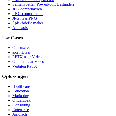
Samenvoegen PowerPoint Bestanden
JPG comprimeren
PNG comprimeren
JPG naar PNG
Spiekbriefje maker
All Tools
Use Cases
Cursuscreatie
Zorg Dia's
PPTX naar Video
Gamma naar Video
Vertalen PPTX
Oplossingen
Healthcare
Education
Marketing
Onderzoek
Consulting
Enterprise
Juridisch