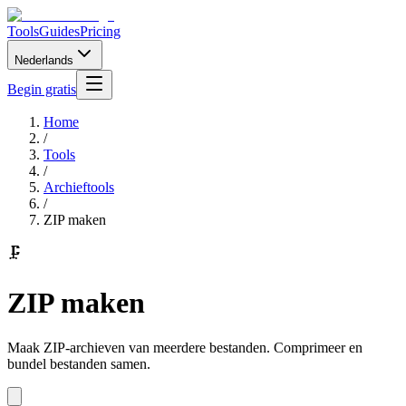
Tools
Guides
Pricing
Nederlands
Begin gratis
Home
/
Tools
/
Archieftools
/
ZIP maken
🗜️
ZIP maken
Maak ZIP-archieven van meerdere bestanden. Comprimeer en
bundel bestanden samen.