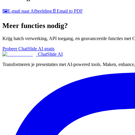
🖼️
E-mail naar Afbeelding
📄
Email to PDF
Meer functies nodig?
Krijg batch verwerking, API toegang, en geavanceerde functies met C
Probeer ChatSlide AI gratis
ChatSlide AI
Transformeren je presentaties met AI-powered tools. Maken, enhance, e