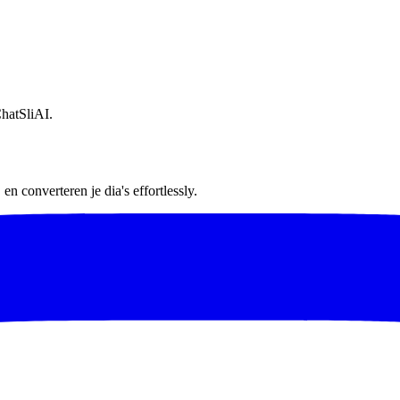
hatSliAI.
n converteren je dia's effortlessly.