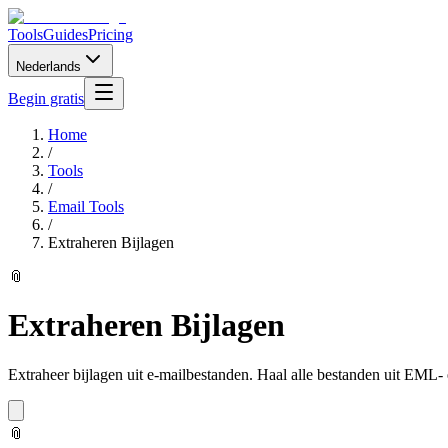
Tools
Guides
Pricing
Nederlands
Begin gratis
Home
/
Tools
/
Email Tools
/
Extraheren Bijlagen
📎
Extraheren Bijlagen
Extraheer bijlagen uit e-mailbestanden. Haal alle bestanden uit EML
📎