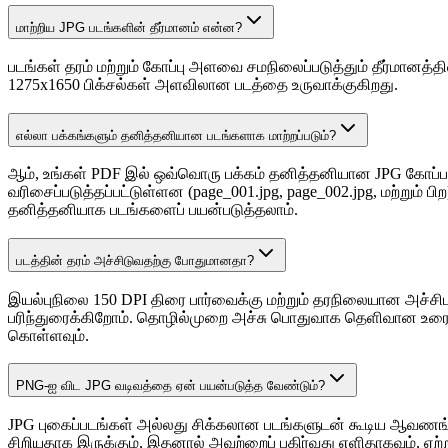
மாற்றிய JPG படங்களின் தீர்மானம் என்ன?
படங்கள் தரம் மற்றும் கோப்பு அளவை சமநிலைப்படுத்தும் தீர்மானத்த
1275x1650 பிக்சல்கள் அளவிலான படத்தை உருவாக்குகிறது.
எல்லா பக்கங்களும் தனித்தனியான படங்களாக மாற்றப்படும்?
ஆம், உங்கள் PDF இல் ஒவ்வொரு பக்கம் தனித்தனியான JPG கோப்பாக
வரிசைப்படுத்தப்பட்டுள்ளன (page_001.jpg, page_002.jpg, மற்றும
தனித்தனியாக படங்களைப் பயன்படுத்தலாம்.
படத்தின் தரம் அச்சிடுவதற்கு போதுமானதா?
இயல்புநிலை 150 DPI திரை பார்வைக்கு மற்றும் தரநிலையான அச்சிடலு
பரிந்துரைக்கிறோம். தொழில்முறை அச்சு பொதுவாக தெளிவான உரை மற
கொள்ளவும்.
PNG-ஐ விட JPG வடிவத்தை ஏன் பயன்படுத்த வேண்டும்?
JPG புகைப்படங்கள் அல்லது சிக்கலான படங்களுடன் கூடிய ஆவணங்க
சிறியதாக இருக்கும், இதனால் அவற்றைப் பகிர்வது எளிதாகவும், ஏற