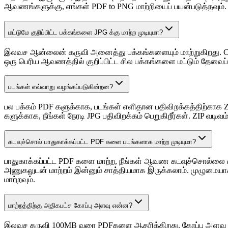
ஆவணங்களுக்கு, எங்கள் PDF to PNG மாற்றியைப் பயன்படுத்தவும்.
மட்டுமே குறிப்பிட்ட பக்கங்களை JPG க்கு மாற்ற முடியுமா?
இலவச ஆன்லைன் கருவி அனைத்து பக்கங்களையும் மாற்றுகிறது. ChatS
ஒரு பெரிய ஆவணத்தில் குறிப்பிட்ட சில பக்கங்களை மட்டும் தேவைப்
படங்கள் எவ்வாறு வழங்கப்படுகின்றன?
பல பக்கம் PDF களுக்காக, படங்கள் எளிதான பதிவிறக்கத்திற்காக
களுக்காக, நீங்கள் நேரடி JPG பதிவிறக்கம் பெறுகிறீர்கள். ZIP வ
கடவுச்சொல் பாதுகாக்கப்பட்ட PDF களை படங்களாக மாற்ற முடியுமா?
பாதுகாக்கப்பட்ட PDF களை மாற்ற, நீங்கள் ஆவண கடவுச்சொல்லை வ
அணுகலுடன் மாற்றம் இன்னும் சாத்தியமாக இருக்கலாம். முழுமையாக க
மாற்றவும்.
மாற்றத்திற்கு அதிகபட்ச கோப்பு அளவு என்ன?
இலவச கருவி 100MB வரை PDFகளை ஆதரிக்கிறது. கோப்பு அளவு மற்ற