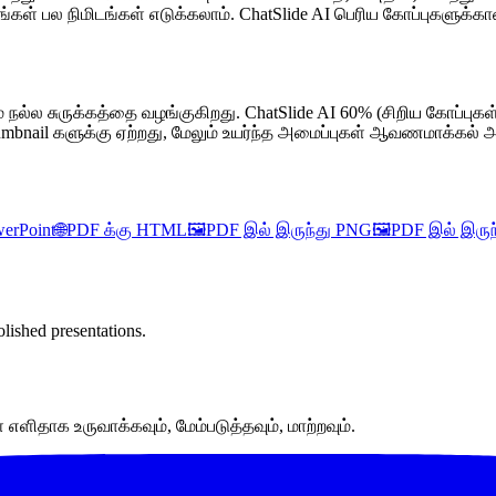
கள் பல நிமிடங்கள் எடுக்கலாம். ChatSlide AI பெரிய கோப்புகளுக
நல்ல சுருக்கத்தை வழங்குகிறது. ChatSlide AI 60% (சிறிய கோப்புகள்
bnail களுக்கு ஏற்றது, மேலும் உயர்ந்த அமைப்புகள் ஆவணமாக்கல் அ
erPoint
🌐
PDF க்கு HTML
🖼️
PDF இல் இருந்து PNG
🖼️
PDF இல் இருந
lished presentations.
ளிதாக உருவாக்கவும், மேம்படுத்தவும், மாற்றவும்.