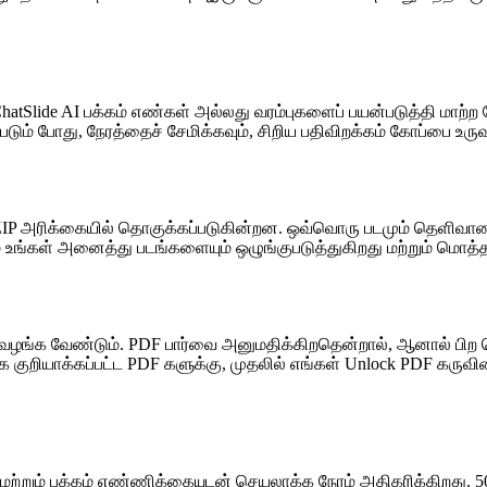
lide AI பக்கம் எண்கள் அல்லது வரம்புகளைப் பயன்படுத்தி மாற்ற வே
படும் போது, நேரத்தைச் சேமிக்கவும், சிறிய பதிவிறக்கம் கோப்பை உர
 ZIP அரிக்கையில் தொகுக்கப்படுகின்றன. ஒவ்வொரு படமும் தெளிவா
டிவம் உங்கள் அனைத்து படங்களையும் ஒழுங்குபடுத்துகிறது மற்றும் மொ
ழங்க வேண்டும். PDF பார்வை அனுமதிக்கிறதென்றால், ஆனால் பிற செ
ுறியாக்கப்பட்ட PDF களுக்கு, முதலில் எங்கள் Unlock PDF கருவியைப
ும் பக்கம் எண்ணிக்கையுடன் செயலாக்க நேரம் அதிகரிக்கிறது. 50