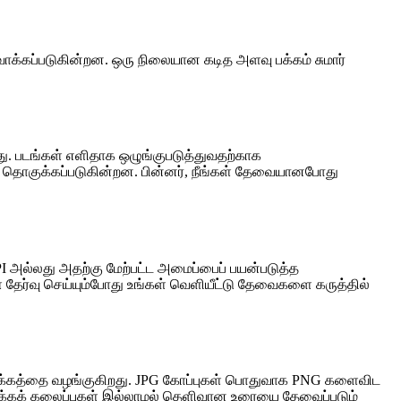
ுவாக்கப்படுகின்றன. ஒரு நிலையான கடித அளவு பக்கம் சுமார்
ு. படங்கள் எளிதாக ஒழுங்குபடுத்துவதற்காக
ில் தொகுக்கப்படுகின்றன. பின்னர், நீங்கள் தேவையானபோது
DPI அல்லது அதற்கு மேற்பட்ட அமைப்பைப் பயன்படுத்த
தேர்வு செய்யும்போது உங்கள் வெளியீட்டு தேவைகளை கருத்தில்
ுருக்கத்தை வழங்குகிறது. JPG கோப்புகள் பொதுவாக PNG களைவிட
சுருக்கக் கலைப்புகள் இல்லாமல் தெளிவான உரையை தேவைப்படும்