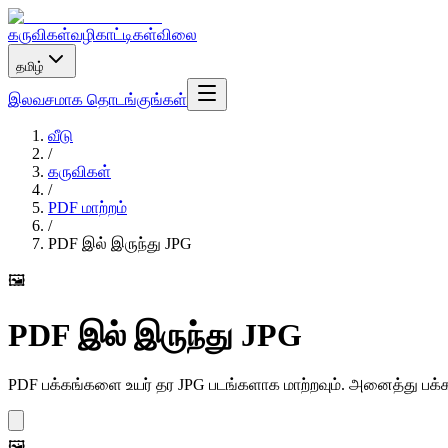
கருவிகள்
வழிகாட்டிகள்
விலை
தமிழ்
இலவசமாக தொடங்குங்கள்
வீடு
/
கருவிகள்
/
PDF மாற்றம்
/
PDF இல் இருந்து JPG
🖼️
PDF இல் இருந்து JPG
PDF பக்கங்களை உயர் தர JPG படங்களாக மாற்றவும். அனைத்து பக்
🖼️