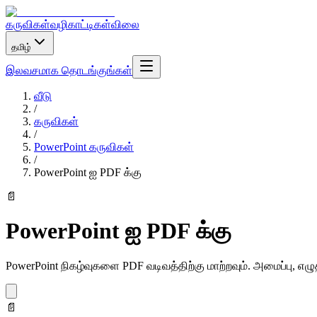
கருவிகள்
வழிகாட்டிகள்
விலை
தமிழ்
இலவசமாக தொடங்குங்கள்
வீடு
/
கருவிகள்
/
PowerPoint கருவிகள்
/
PowerPoint ஐ PDF க்கு
📄
PowerPoint ஐ PDF க்கு
PowerPoint நிகழ்வுகளை PDF வடிவத்திற்கு மாற்றவும். அமைப்பு, எழுத
📄