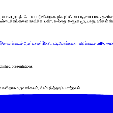
ம் ஏற்றுமதி செய்யப்படுகின்றன. நிகழ்ச்சிகள் பாதுகாப்பான, தனிமைப
 உள்ளடக்கங்களை சேமிக்க, பகிர, அல்லது அணுக முடியாது. உங்கள் நி
 இணைக்கவும் ஆன்லைன்
🎬
PPT வீடியோக்களை எடுக்கவும்.
🖼️
PowerP
lished presentations.
ளிதாக உருவாக்கவும், மேம்படுத்தவும், மாற்றவும்.