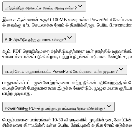
மாற்றத்திற்கு அதிகபட்ச கோப்பு அளவு என்ன?
இலவச ஆன்லைன் கருவி 100MB வரை உள்ள PowerPoint கோப்புகளை ஆத
அளவுக்கு ஏற்ப செயலாக்க நேரம் அதிகரிக்கிறது. பெரிய பிரசentat
PDF அச்சிடுவதற்கு தயாராக உள்ளதா?
ஆம், PDF தொழில்முறை அச்சிடுவதற்கான உயர் தரத்தில் உருவாக்கப்ப
உள்ளடக்கமாக்கப்படுகின்றன, மற்றும் நிறங்கள் சரியாக மீண்டும் உ
கடவுச்சொல் பாதுகாக்கப்பட்ட PowerPoint கோப்புகளை மாற்ற முடியுமா?
பாதுகாக்கப்பட்ட முன்னேற்றங்களை மாற்ற, நீங்கள் பதிவேற்றத்தின
கடவுச்சொல் போதுமானதாக இருக்க வேண்டும். முழுமையாக குறியாக்கப
மாற்ற முடியாது.
PowerPoint-ஐ PDF-க்கு மாற்றுவது எவ்வளவு நேரம் எடுக்கிறது?
பெரும்பாலான மாற்றங்கள் 10-30 விநாடிகளில் முடிகின்றன, கோப்பின
சிக்கலான கிராஃபிக்ஸ் உள்ள பெரிய கோப்புகள் அதிக நேரம் எடு