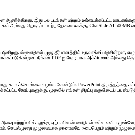
ரிக்கிறது, இது பல படங்கள் மற்றும் உள்ளடக்கப்பட்ட ஊடகங்களுடன
ion கள் அல்லது தொகுப்பு மாற்ற தேவைகளுக்கு, ChatSlide AI 500MB
டுகிறது. ஸ்லைடுகள் முழு தீர்மானத்தில் உருவாக்கப்படுகின்றன, எழு
ருவாக்கப்படுகின்றன. நீங்கள் PDF ஐ நேரடியாக அச்சிடலாம் அல்லது 
் போது கடவுச்சொல்லை வழங்க வேண்டும். PowerPoint திருத்தத்தை கட
்பட்ட கோப்புகளுக்கு, முதலில் எங்கள் திறப்பு கருவியைப் பயன்படு
் அளவு மற்றும் சிக்கலுக்கு ஏற்ப. சில ஸ்லைடுகள் உள்ள எளிய முன்ன
க்கலாம். செயல்முறை முழுமையாக தானாகவே நடைபெறும் மற்றும் முழ