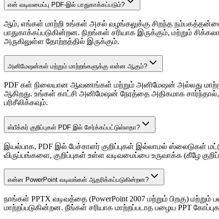
என் வடிவமைப்பு PDF-இல் பாதுகாக்கப்படும்?
ஆம், எங்கள் மாற்றி உங்கள் அசல் வழங்கலுக்கு சிறந்த நம்பகத்தன்ம
பாதுகாக்கப்படுகின்றன. நிறங்கள் சரியாக இருக்கும், மற்றும் சிக
அருகிலுள்ள தோற்றத்தில் இருக்கும்.
அனிமேஷன்கள் மற்றும் மாற்றங்களுக்கு என்ன ஆகும்?
PDF கள் நிலையான ஆவணங்கள் மற்றும் அனிமேஷன் அல்லது மாற்றங
ஆகிறது. உங்கள் காட்சி அனிமேஷன் நேரத்தை அதிகமாக சார்ந்தால், 
பரிசீலிக்கவும்.
ஸ்பீக்கர் குறிப்புகள் PDF இல் சேர்க்கப்பட்டுள்ளதா?
இயல்பாக, PDF இல் பேச்சாளர் குறிப்புகள் இல்லாமல் ஸ்லைடுகள் மட
விருப்பங்களை, குறிப்புகள் உள்ள வடிவமைப்பை உருவாக்க (கீழே குற
என்ன PowerPoint வடிவங்கள் ஆதரிக்கப்படுகின்றன?
நாங்கள் PPTX வடிவத்தை (PowerPoint 2007 மற்றும் பிறகு) மற்று
மாற்றப்படுகின்றன. நீங்கள் சரியாக மாற்றப்படாத பழைய PPT கோப்புக