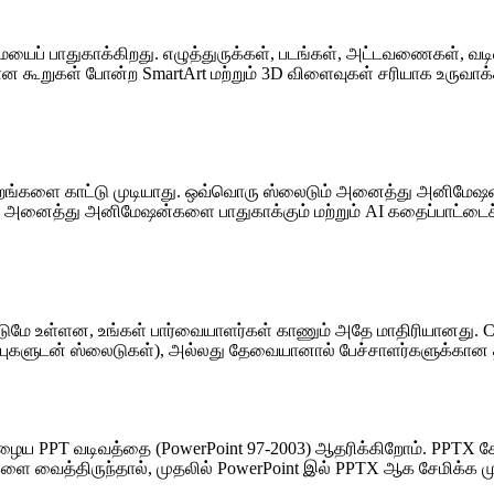
ையைப் பாதுகாக்கிறது. எழுத்துருக்கள், படங்கள், அட்டவணைகள், வடிவ
்கலான கூறுகள் போன்ற SmartArt மற்றும் 3D விளைவுகள் சரியாக உருவாக
்களை காட்டு முடியாது. ஒவ்வொரு ஸ்லைடும் அனைத்து அனிமேஷன் 
அனைத்து அனிமேஷன்களை பாதுகாக்கும் மற்றும் AI கதைப்பாட்டைச் சே
்டுமே உள்ளன, உங்கள் பார்வையாளர்கள் காணும் அதே மாதிரியானது. Cha
ிப்புகளுடன் ஸ்லைடுகள்), அல்லது தேவையானால் பேச்சாளர்களுக்கான தன
ம் பழைய PPT வடிவத்தை (PowerPoint 97-2003) ஆதரிக்கிறோம். PPTX 
ளை வைத்திருந்தால், முதலில் PowerPoint இல் PPTX ஆக சேமிக்க முயற்