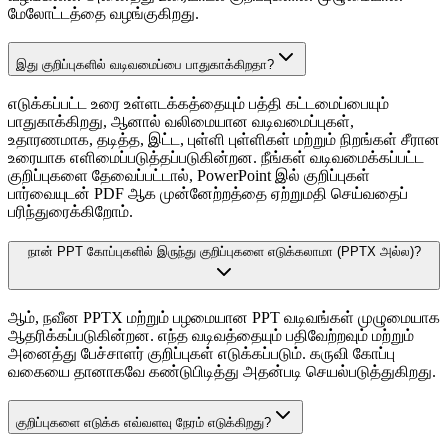
மேலோட்டத்தை வழங்குகிறது.
இது குறிப்புகளில் வடிவமைப்பை பாதுகாக்கிறதா?
எடுக்கப்பட்ட உரை உள்ளடக்கத்தையும் பத்தி கட்டமைப்பையும்
பாதுகாக்கிறது, ஆனால் வலிமையான வடிவமைப்புகள்,
உதாரணமாக, தடித்த, இட்ட, புள்ளி புள்ளிகள் மற்றும் நிறங்கள் சீரான
உரையாக எளிமைப்படுத்தப்படுகின்றன. நீங்கள் வடிவமைக்கப்பட்ட
குறிப்புகளை தேவைப்பட்டால், PowerPoint இல் குறிப்புகள்
பார்வையுடன் PDF ஆக முன்னேற்றத்தை ஏற்றுமதி செய்வதைப்
பரிந்துரைக்கிறோம்.
நான் PPT கோப்புகளில் இருந்து குறிப்புகளை எடுக்கலாமா (PPTX அல்ல)?
ஆம், நவீன PPTX மற்றும் பழமையான PPT வடிவங்கள் முழுமையாக
ஆதரிக்கப்படுகின்றன. எந்த வடிவத்தையும் பதிவேற்றவும் மற்றும்
அனைத்து பேச்சாளர் குறிப்புகள் எடுக்கப்படும். கருவி கோப்பு
வகையை தானாகவே கண்டுபிடித்து அதன்படி செயல்படுத்துகிறது.
குறிப்புகளை எடுக்க எவ்வளவு நேரம் எடுக்கிறது?