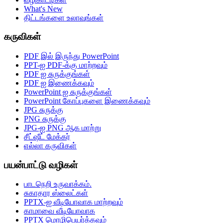
What's New
திட்டங்களை உலாவுங்கள்
கருவிகள்
PDF இல் இருந்து PowerPoint
PPT-ஐ PDF-க்கு மாற்றவும்
PDF ஐ சுருக்குங்கள்
PDF ஐ இணைக்கவும்
PowerPoint ஐ சுருக்குங்கள்
PowerPoint கோப்புகளை இணைக்கவும்
JPG சுருக்கு
PNG சுருக்கு
JPG-ஐ PNG ஆக மாற்று
சீட்ஷீட் மேக்கர்
எல்லா கருவிகள்
பயன்பாட்டு வழிகள்
பாடநெறி உருவாக்கம்.
சுகாதார ஸ்லைட்கள்
PPTX-ஐ வீடியோவாக மாற்றவும்
காமாவை வீடியோவாக
PPTX மொழிபெயர்க்கவும்