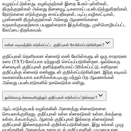
எழுதப்பட்டுள்ளது. வழங்குநர்கள் இதை பேசும் புள்ளிகள்,
திருக்குறள்கள் அல்லது நினைவூட்டிகளாகப் பயன்படுத்துகிறார்கள்.
நோடுகளை எடுக்குவது கைப்பதிவுகள், படிப்பு வழிகாட்டிகள்,
முன்னணி திருக்குறள்கள் அல்லது ஆவணங்களை
உருவாக்குவதற்காக பயனுள்ளதாக இருக்கிறது, முன்மொழியப்பட்ட
கோப்பை திறக்காமல்.
என்ன வடிவத்தில் எடுக்கப்பட்ட குறிப்புகள் சேமிக்கப்படுகின்றன?
குறிப்புகள் தெளிவான ஸ்லைடு எண் லேபிள்களுடன் ஒரு சாதாரண
உரை (TXT) கோப்பாக ஏற்றுமதி செய்யப்படுகின்றன. ஒவ்வொரு
ஸ்லைடின் குறிப்புகள் தனித்தனியாகப் பிரிக்கப்பட்டு, எளிதான
குறிப்புக்கு ஸ்லைடு எண்ணுடன் குறிக்கப்படுகின்றன. இந்த வடிவம்
உலகளாவியமாக வாசிக்கக்கூடியது மற்றும் பிற ஆவணங்கள்
அல்லது பயன்பாடுகளில் நகலெடுக்க எளிது.
ஒவ்வொரு ஸ்லைடிலிருந்தும் குறிப்புகள் எடுக்கப்பட்டுள்ளதா?
ஆம், எடுக்குபவர் வழங்கலின் அனைத்து ஸ்லைடுகளை
செயலாக்குகிறது. குறிப்புகள் உள்ள ஸ்லைடுகள் உள்ளடக்கத்தை
உள்ளடக்கமாக்கும், ஆனால் குறிப்புகள் இல்லாத ஸ்லைடுகள்
குறிப்புகள் இல்லாததாகக் குறிக்கப்படுகின்றன. இது உங்கள் முழு
வழங்கலின் அனைத்து உரையாடல் குறிப்புகளின் முழுமையான