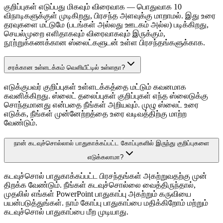
குறிப்புகள் எடுப்பது மிகவும் விரைவாக — பொதுவாக 10
விநாடிகளுக்குள் முடிகிறது, பிரசந்த அளவுக்கு மாறாமல். இது உரை
தரவுகளை மட்டுமே (படங்கள் அல்லது ஊடகம் அல்ல) படிக்கிறது,
செயல்முறை எளிதாகவும் விரைவாகவும் இருக்கும்,
நூற்றுக்கணக்கான ஸ்லைட்களுடன் உள்ள பிரசந்தங்களுக்காக.
சரக்கான உள்ளடக்கம் வெளியீட்டில் உள்ளதா?
எடுக்குபவர் குறிப்புகள் உள்ளடக்கத்தை மட்டும் கவனமாக
கவனிக்கிறது. ஸ்லைட் தலைப்புகள் குறிப்புகள் எந்த ஸ்லைடுக்கு
சொந்தமானது என்பதை நீங்கள் அறியவும். முழு ஸ்லைட் உரை
எடுக்க, நீங்கள் முன்னேற்றத்தை உரை வடிவத்திற்கு மாற்ற
வேண்டும்.
நான் கடவுச்சொல்லால் பாதுகாக்கப்பட்ட கோப்புகளில் இருந்து குறிப்புகளை
எடுக்கலாமா?
கடவுச்சொல் பாதுகாக்கப்பட்ட பிரசந்தங்கள் அகற்றுவதற்கு முன்
திறக்க வேண்டும். நீங்கள் கடவுச்சொல்லை வைத்திருந்தால்,
முதலில் எங்கள் PowerPoint பாதுகாப்பு அகற்றும் கருவியை
பயன்படுத்துங்கள். நாம் கோப்பு பாதுகாப்பை மதிக்கிறோம் மற்றும்
கடவுச்சொல் பாதுகாப்பை மீற முடியாது.