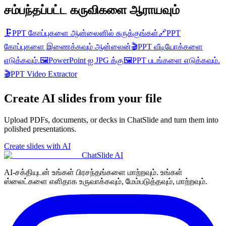
சம்பந்தப்பட்ட கருவிகளை ஆராயவும்
🗜️
PPT கோப்புகளை ஆன்லைனில் சுருக்குங்கள்
🔗
PPT
கோப்புகளை இணைக்கவும் ஆன்லைன்
🎬
PPT வீடியோக்களை
எடுக்கவும்.
🖼️
PowerPoint ஐ JPG க்கு
🖼️
PPT படங்களை எடுக்கவும்.
🎬
PPT Video Extractor
Create AI slides from your file
Upload PDFs, documents, or decks in ChatSlide and turn them into
polished presentations.
Create slides with AI
ChatSlide AI
AI-சக்தியுடன் உங்கள் பிரசந்தங்களை மாற்றவும். உங்கள்
ஸ்லைட்களை எளிதாக உருவாக்கவும், மேம்படுத்தவும், மாற்றவும்.