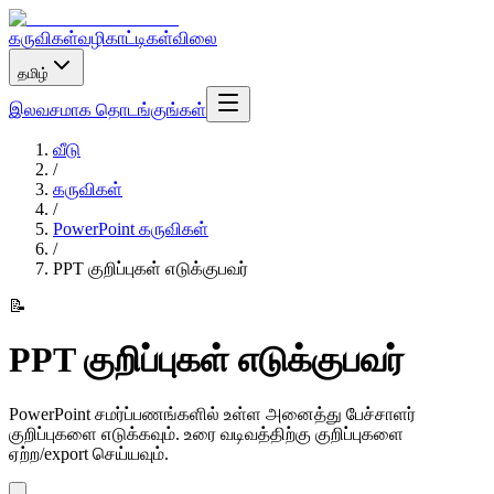
கருவிகள்
வழிகாட்டிகள்
விலை
தமிழ்
இலவசமாக தொடங்குங்கள்
வீடு
/
கருவிகள்
/
PowerPoint கருவிகள்
/
PPT குறிப்புகள் எடுக்குபவர்
📝
PPT குறிப்புகள் எடுக்குபவர்
PowerPoint சமர்ப்பணங்களில் உள்ள அனைத்து பேச்சாளர்
குறிப்புகளை எடுக்கவும். உரை வடிவத்திற்கு குறிப்புகளை
ஏற்ற/export செய்யவும்.