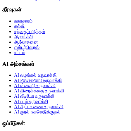
தீர்வுகள்
சுகாதாரம்
கல்வி
சந்தைப்படுத்தல்
ஆராய்ச்சி
ஆலோசனை
என்டர்பிரைஸ்
சட்டம்
AI அம்சங்கள்
AI வழங்கல் உருவாக்கி
AI PowerPoint உருவாக்கி
AI ஸ்லைடு உருவாக்கி
AI திரைக்கதை உருவாக்கி
AI வீடியோ உருவாக்கி
AI படம் உருவாக்கி
AI அட்டவணை உருவாக்கி
AI குரல் நகலெடுக்குதல்
ஒப்பீடுகள்