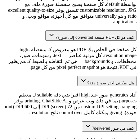
بواسطة default. كل صفحة يصبح منفصلة صورة ملف مع
customizable resolution. JPG تنسيق يوفر excellent quality-to-size
ratio و هو universally متوافق مع كل أجهزة، مواقع ويب، و
applications.
كيف هو كل PDF صفحة converted إلى صورة?
كل صفحة في الخاص بك PDF هو معروض كـ منفصلة high-
resolution image. كل مرئية عناصر — text، رسومات، صور،
مخططات، و backgrounds — هي تم التقاطه بالضبط كـ هم يظهر
في PDF. نتيجة هو pixel-perfect snapshot من كل page.
هل يمكنني اختر صورة دقة؟
أداة generates صور عند high افتراضي دقة suitable لـ معظم
purposes بما في ذلك ويب عرض و printing. ChatSlide AI يوفر
custom DPI settings ranging من 72 DPI (screen) إلى 600 DPI (print
جودة)، giving يمكنك كامل control over ناتج resolution.
كيف هي صور delivered?