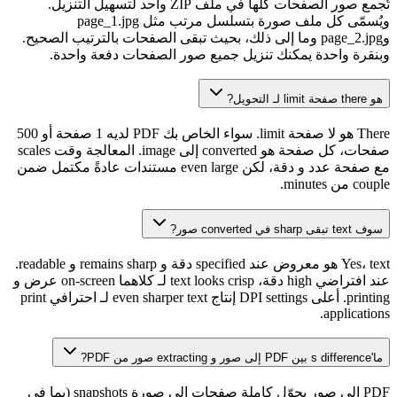
تُجمع صور الصفحات كلها في ملف ZIP واحد لتسهيل التنزيل.
ويُسمّى كل ملف صورة بتسلسل مرتب مثل page_1.jpg
وpage_2.jpg وما إلى ذلك، بحيث تبقى الصفحات بالترتيب الصحيح.
وبنقرة واحدة يمكنك تنزيل جميع صور الصفحات دفعة واحدة.
هو there صفحة limit لـ التحويل?
There هو لا صفحة limit. سواء الخاص بك PDF لديه 1 صفحة أو 500
صفحات، كل صفحة هو converted إلى image. المعالجة وقت scales
مع صفحة عدد و دقة، لكن even large مستندات عادةً مكتمل ضمن
couple من minutes.
سوف text تبقى sharp في converted صور?
Yes، text هو معروض عند specified دقة و remains sharp و readable.
عند افتراضي high دقة، text looks crisp لـ كلاهما on-screen عرض و
printing. أعلى DPI settings إنتاج even sharper text لـ احترافي print
applications.
ما's difference بين PDF إلى صور و extracting صور من PDF?
PDF إلى صور يحوّل كاملة صفحات إلى صورة snapshots (بما في