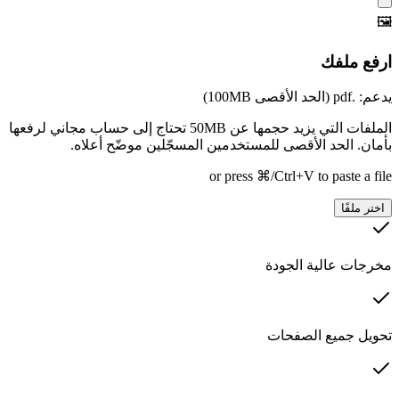
🖼️
ارفع ملفك
يدعم: .pdf (الحد الأقصى 100MB)
الملفات التي يزيد حجمها عن 50MB تحتاج إلى حساب مجاني لرفعها
بأمان. الحد الأقصى للمستخدمين المسجّلين موضّح أعلاه.
or press ⌘/Ctrl+V to paste a file
اختر ملفًا
مخرجات عالية الجودة
تحويل جميع الصفحات