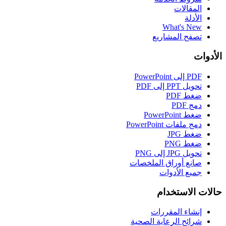
المقالات
الأدلة
What's New
تصفح المشاريع
الأدوات
PDF إلى PowerPoint
تحويل PPT إلى PDF
ضغط PDF
دمج PDF
ضغط PowerPoint
دمج ملفات PowerPoint
ضغط JPG
ضغط PNG
تحويل JPG إلى PNG
صانع أوراق الملخصات
جميع الأدوات
حالات الاستخدام
إنشاء المقررات
شرائح الرعاية الصحية