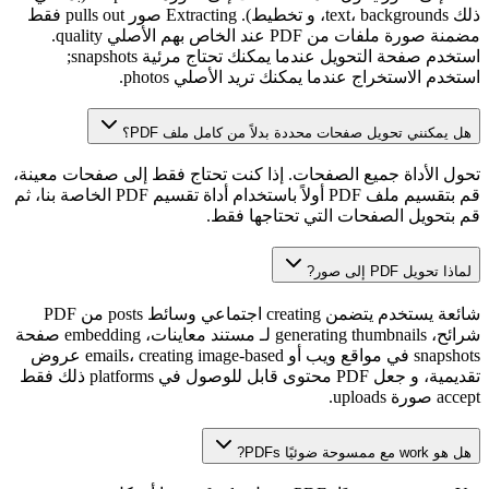
ذلك text، backgrounds، و تخطيط). Extracting صور pulls out فقط
مضمنة صورة ملفات من PDF عند الخاص بهم الأصلي quality.
استخدم صفحة التحويل عندما يمكنك تحتاج مرئية snapshots;
استخدم الاستخراج عندما يمكنك تريد الأصلي photos.
هل يمكنني تحويل صفحات محددة بدلاً من كامل ملف PDF؟
تحول الأداة جميع الصفحات. إذا كنت تحتاج فقط إلى صفحات معينة،
قم بتقسيم ملف PDF أولاً باستخدام أداة تقسيم PDF الخاصة بنا، ثم
قم بتحويل الصفحات التي تحتاجها فقط.
لماذا تحويل PDF إلى صور?
شائعة يستخدم يتضمن creating اجتماعي وسائط posts من PDF
شرائح، generating thumbnails لـ مستند معاينات، embedding صفحة
snapshots في مواقع ويب أو emails، creating image-based عروض
تقديمية، و جعل PDF محتوى قابل للوصول في platforms ذلك فقط
accept صورة uploads.
هل هو work مع ممسوحة ضوئيًا PDFs?