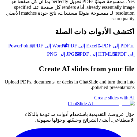
Yes، ممسوحة ضوئيًا PDFs تحويل perfectly بما أن كل صفحة هو
already essentially image. أداة renders كل صفحة عند specified
resolution. لـ ممسوحة ضوئيًا مستندات، ناتج جودة matches الأصلي
scan quality.
اكتشف الأدوات ذات الصلة
📊
PDF إلى Excel
PDF إلى Word
📝
PDF إلى PowerPoint
📽️
PDF
🌐
إلى HTML
PDF إلى JPG
🖼️
PDF إلى PNG
🖼️
Create AI slides from your file
Upload PDFs, documents, or decks in ChatSlide and turn them into
polished presentations.
Create slides with AI
ChatSlide AI
حوّل عروضك التقديمية باستخدام أدوات مدعومة بالذكاء
الاصطناعي. أنشئ الشرائح وحسّنها وحوّلها بسهولة.