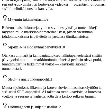
sen esitysdokumiksi tai kertovaksi videoksi — pidentäen jo luomasi
sisällön elinikää uusilla kanavilla.
Myynnin tukimateriaalit
09
Rakenna taistelukortteja, yhden sivun esityksiä ja tuotedekkejä
myyntitiimille markkinointimateriaalistasi, pitäen viestinnän
johdonmukaisena ja päivitettynä jaetuissa tiimikansioissa.
Sijoittaja- ja sidosryhmäpäivitykset
10
Ota kasvumittarit ja kampanjatulokset hallintapaneeleistasi siistiin
päivitysdokumiin — markkinoinnin lähteistä peräisin oleva putki,
brändimittarit ja tärkeimmät voitot — kaavioilla suoraan
numeroistasi.
SEO- ja analytiikkaraportit
11
Muuta sijoitukset, liikenne ja konversioviennit asiakaskäyttöön tai
sisäiseksi SEO-raportiksi. AI rakentaa trendikaavioita ja korostaa
voittoja ja seuraavia vaiheita, jotta data kertoo selkeän tarinan.
Liidimagneetit ja suljetut sisällöt
12