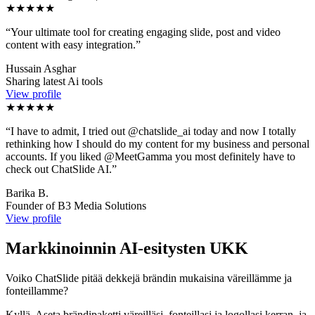
★★★★★
“
Your ultimate tool for creating engaging slide, post and video
content with easy integration.
”
Hussain Asghar
Sharing latest Ai tools
View profile
★★★★★
“
I have to admit, I tried out @chatslide_ai today and now I totally
rethinking how I should do my content for my business and personal
accounts. If you liked @MeetGamma you most definitely have to
check out ChatSlide AI.
”
Barika B.
Founder of B3 Media Solutions
View profile
Markkinoinnin AI-esitysten UKK
Voiko ChatSlide pitää dekkejä brändin mukaisina väreillämme ja
fonteillamme?
Kyllä. Aseta brändipaketti väreilläsi, fonteillasi ja logollasi kerran, ja