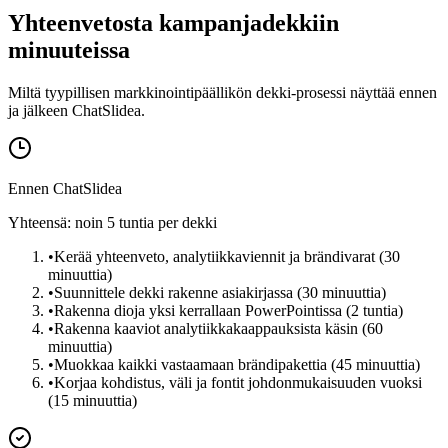
Yhteenvetosta kampanjadekkiin
minuuteissa
Miltä tyypillisen markkinointipäällikön dekki-prosessi näyttää ennen
ja jälkeen ChatSlidea.
Ennen ChatSlidea
Yhteensä: noin 5 tuntia per dekki
•
Kerää yhteenveto, analytiikkaviennit ja brändivarat (30
minuuttia)
•
Suunnittele dekki rakenne asiakirjassa (30 minuuttia)
•
Rakenna dioja yksi kerrallaan PowerPointissa (2 tuntia)
•
Rakenna kaaviot analytiikkakaappauksista käsin (60
minuuttia)
•
Muokkaa kaikki vastaamaan brändipakettia (45 minuuttia)
•
Korjaa kohdistus, väli ja fontit johdonmukaisuuden vuoksi
(15 minuuttia)