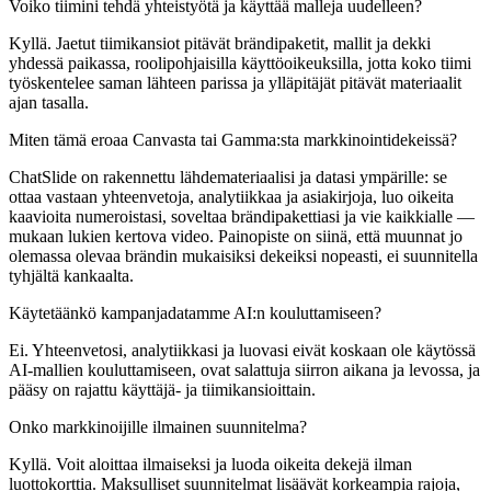
Voiko tiimini tehdä yhteistyötä ja käyttää malleja uudelleen?
Kyllä. Jaetut tiimikansiot pitävät brändipaketit, mallit ja dekki
yhdessä paikassa, roolipohjaisilla käyttöoikeuksilla, jotta koko tiimi
työskentelee saman lähteen parissa ja ylläpitäjät pitävät materiaalit
ajan tasalla.
Miten tämä eroaa Canvasta tai Gamma:sta markkinointidekeissä?
ChatSlide on rakennettu lähdemateriaalisi ja datasi ympärille: se
ottaa vastaan yhteenvetoja, analytiikkaa ja asiakirjoja, luo oikeita
kaavioita numeroistasi, soveltaa brändipakettiasi ja vie kaikkialle —
mukaan lukien kertova video. Painopiste on siinä, että muunnat jo
olemassa olevaa brändin mukaisiksi dekeiksi nopeasti, ei suunnitella
tyhjältä kankaalta.
Käytetäänkö kampanjadatamme AI:n kouluttamiseen?
Ei. Yhteenvetosi, analytiikkasi ja luovasi eivät koskaan ole käytössä
AI-mallien kouluttamiseen, ovat salattuja siirron aikana ja levossa, ja
pääsy on rajattu käyttäjä- ja tiimikansioittain.
Onko markkinoijille ilmainen suunnitelma?
Kyllä. Voit aloittaa ilmaiseksi ja luoda oikeita dekejä ilman
luottokorttia. Maksulliset suunnitelmat lisäävät korkeampia rajoja,