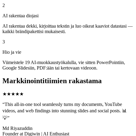
2
AI rakentaa diojasi
AI rakentaa dekki, kirjoittaa tekstin ja luo oikeat kaaviot datastasi —
kaikki brändipakettisi mukaisesti.
3
Hio ja vie
Viimeistele 19 AI-muokkaustyökalulla, vie sitten PowerPointiin,
Google Slidesiin, PDF:ään tai kertovaan videoon.
Markkinointitiimien rakastama
★★★★★
“
This all-in-one tool seamlessly turns my documents, YouTube
videos, and web findings into stunning slides and social posts. 📊
💡
”
Md Riyazuddin
Founder at Digiwin | AI Enthusiast