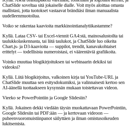
ChatSlide soveltaa sitä jokaiselle dialle. Voit myös aloittaa omasta
mallistasi, jotta tuotokset vastaavat brändiäsi ilman manuaalista
uudelleenmuotoilua.
Voiko se rakentaa kaavioita markkinointianalytiikastamme?
Kyllä. Lataa CSV- tai Excel-viennit GA4:stä, mainosalustoilta tai
taulukkolaskennasta, tai liitä taulukot, ja ChatSlide luo oikeita
Chart.js- ja D3-kaavioita — suppilot, trendit, kanavakohtaiset
erittelyt — todellisista numeroistasi, ei väärentäviä grafiikoita.
Voinko muuttaa blogikirjoituksen tai webinaarin dekiksi tai
videoksi?
Kyllä. Liitä blogikirjoitus, valkoinen kirja tai YouTube-URL ja
ChatSlide muuttaa sen esitysdokumiksi, ja valinnaisesti kertoo sen
AI-äänellä tuottaakseen kysynnän mukaan toistettavan videon.
Vieeko se PowerPointiin ja Google Slidesiin?
Kyllä. Jokainen dekki viedään täysin muokattavaan PowerPointiin,
Google Slidesiin tai PDF:ään — ja kertovaan videoon —
puheenvuoromuistiinpanot säilyttäen ja ilman omistusoikeuden
lukitsemista.