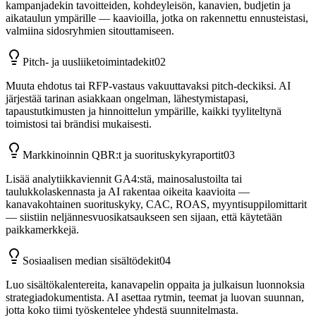
kampanjadekin tavoitteiden, kohdeyleisön, kanavien, budjetin ja
aikataulun ympärille — kaavioilla, jotka on rakennettu ennusteistasi,
valmiina sidosryhmien sitouttamiseen.
Pitch- ja uusliiketoimintadekit
02
Muuta ehdotus tai RFP-vastaus vakuuttavaksi pitch-deckiksi. AI
järjestää tarinan asiakkaan ongelman, lähestymistapasi,
tapaustutkimusten ja hinnoittelun ympärille, kaikki tyyliteltynä
toimistosi tai brändisi mukaisesti.
Markkinoinnin QBR:t ja suorituskykyraportit
03
Lisää analytiikkaviennit GA4:stä, mainosalustoilta tai
taulukkolaskennasta ja AI rakentaa oikeita kaavioita —
kanavakohtainen suorituskyky, CAC, ROAS, myyntisuppilomittarit
— siistiin neljännesvuosikatsaukseen sen sijaan, että käytetään
paikkamerkkejä.
Sosiaalisen median sisältödekit
04
Luo sisältökalentereita, kanavapelin oppaita ja julkaisun luonnoksia
strategiadokumentista. AI asettaa rytmin, teemat ja luovan suunnan,
jotta koko tiimi työskentelee yhdestä suunnitelmasta.