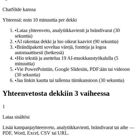
ChatSlide kanssa
Yhteensä: noin 10 minuuttia per dekki
•
Lataa yhteenveto, analytiikkavienti ja brändivarat (30
sekuntia)
•
AI rakentaa dekki ja luo oikeat kaaviot (90 sekuntia)
•
Brändipaketti soveltaa värejä, fontteja ja logoa
automaattisesti (hetkessä)
•
Hio tekstiä ja asettelua 19 AI-muokkaustyökalulla (5
minuuttia)
•
Vie PowerPointiin, Google Slidesiin, PDF:ään tai videoon
(30 sekuntia)
•
Jaa linkin kautta tai tallenna tiimikansioon (30 sekuntia)
Yhteenvetosta dekkiin 3 vaiheessa
1
Lataa sisältösi
Lisää kampanjayhteenveto, analytiikkavienti, brändivarat tai aihe —
PDF, Word, Excel, CSV tai URL.