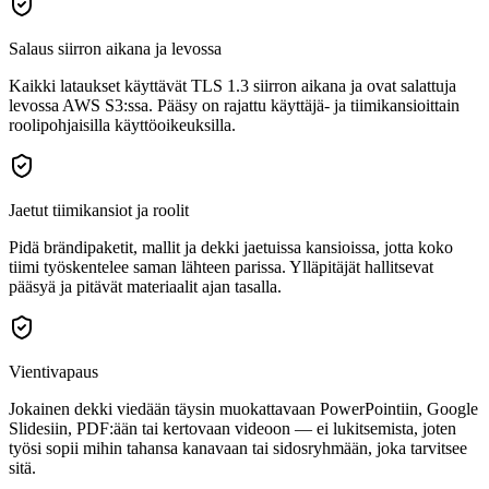
Salaus siirron aikana ja levossa
Kaikki lataukset käyttävät TLS 1.3 siirron aikana ja ovat salattuja
levossa AWS S3:ssa. Pääsy on rajattu käyttäjä- ja tiimikansioittain
roolipohjaisilla käyttöoikeuksilla.
Jaetut tiimikansiot ja roolit
Pidä brändipaketit, mallit ja dekki jaetuissa kansioissa, jotta koko
tiimi työskentelee saman lähteen parissa. Ylläpitäjät hallitsevat
pääsyä ja pitävät materiaalit ajan tasalla.
Vientivapaus
Jokainen dekki viedään täysin muokattavaan PowerPointiin, Google
Slidesiin, PDF:ään tai kertovaan videoon — ei lukitsemista, joten
työsi sopii mihin tahansa kanavaan tai sidosryhmään, joka tarvitsee
sitä.