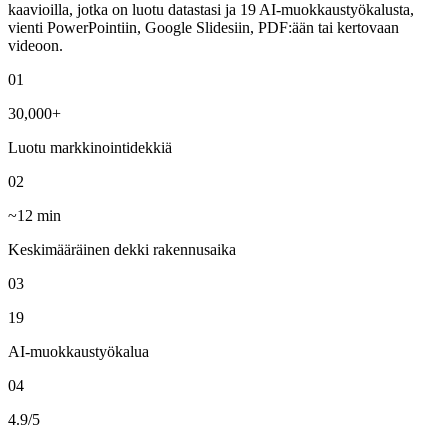
kaavioilla, jotka on luotu datastasi ja 19 AI-muokkaustyökalusta,
vienti PowerPointiin, Google Slidesiin, PDF:ään tai kertovaan
videoon.
01
30,000+
Luotu markkinointidekkiä
02
~12 min
Keskimääräinen dekki rakennusaika
03
19
AI-muokkaustyökalua
04
4.9/5