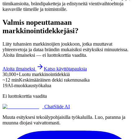
tiimikansioita, brändipaketteja ja edistyneitä vientivaihtoehtoja
kasvaville tiimeille ja toimistoille.
Valmis nopeuttamaan
markkinointidekkejäsi?
Liity tuhansien markkinoijien joukkoon, jotka muuttavat
yhteenvetoja ja dataa brändin mukaisiksi esityksiksi minuuteissa.
Aloita ilmaiseksi — ei luottokorttia vaadita.
Aloita ilmaiseksi
Katso käyttötapauksia
30,000+
Luotu markkinointidekkiä
~12 min
Keskimääräinen dekki rakennusaika
19
AI-muokkaustyökalua
Ei luottokorttia vaadita
ChatSlide AI
Muuta esityksesi tekoälypohjaisilla työkaluilla. Luo, paranna ja
muunna diojasi vaivattomasti.