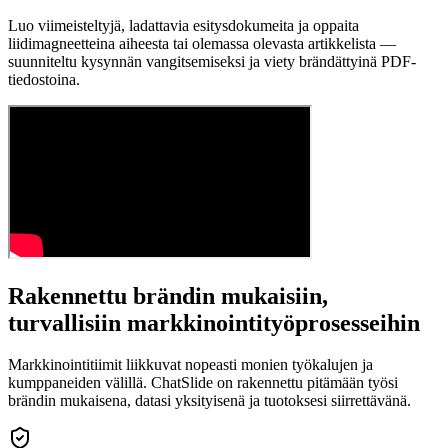
Luo viimeisteltyjä, ladattavia esitysdokumeita ja oppaita
liidimagneetteina aiheesta tai olemassa olevasta artikkelista —
suunniteltu kysynnän vangitsemiseksi ja viety brändättyinä PDF-
tiedostoina.
Rakennettu brändin mukaisiin,
turvallisiin markkinointityöprosesseihin
Markkinointitiimit liikkuvat nopeasti monien työkalujen ja
kumppaneiden välillä. ChatSlide on rakennettu pitämään työsi
brändin mukaisena, datasi yksityisenä ja tuotoksesi siirrettävänä.