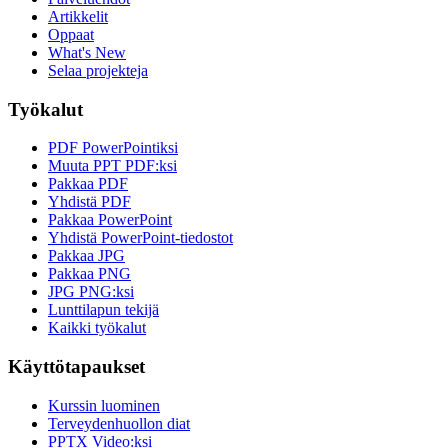
Artikkelit
Oppaat
What's New
Selaa projekteja
Työkalut
PDF PowerPointiksi
Muuta PPT PDF:ksi
Pakkaa PDF
Yhdistä PDF
Pakkaa PowerPoint
Yhdistä PowerPoint-tiedostot
Pakkaa JPG
Pakkaa PNG
JPG PNG:ksi
Lunttilapun tekijä
Kaikki työkalut
Käyttötapaukset
Kurssin luominen
Terveydenhuollon diat
PPTX Video:ksi