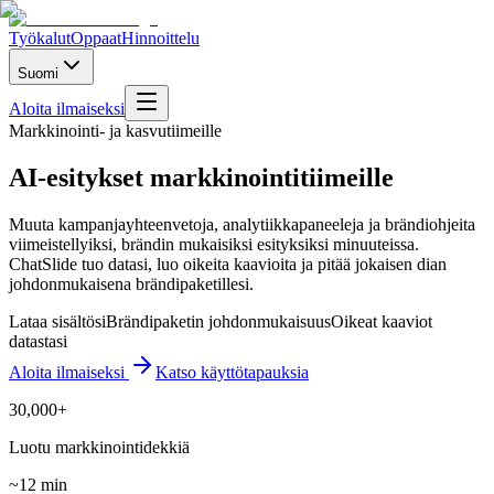
Työkalut
Oppaat
Hinnoittelu
Suomi
Aloita ilmaiseksi
Markkinointi- ja kasvutiimeille
AI-esitykset markkinointitiimeille
Muuta kampanjayhteenvetoja, analytiikkapaneeleja ja brändiohjeita
viimeistellyiksi, brändin mukaisiksi esityksiksi minuuteissa.
ChatSlide tuo datasi, luo oikeita kaavioita ja pitää jokaisen dian
johdonmukaisena brändipaketillesi.
Lataa sisältösi
Brändipaketin johdonmukaisuus
Oikeat kaaviot
datastasi
Aloita ilmaiseksi
Katso käyttötapauksia
30,000+
Luotu markkinointidekkiä
~12 min