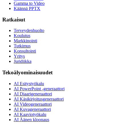
Gamma to Video
Käännä PPTX
Ratkaisut
Terveydenhuolto
Koulutus
Markkinointi
Tutkimus
Konsultointi
Yritys
Juridiikka
Tekoälyominaisuudet
AI Esitystyökalu
AI PowerPoint -generaattori
AI Diaarigeneraattori
AI Käsikirjoitusgeneraattori
AI Videogeneraattori
AI Kuvageneraattori
AI Kaaviotyökalu
AI Äänen kloonaus