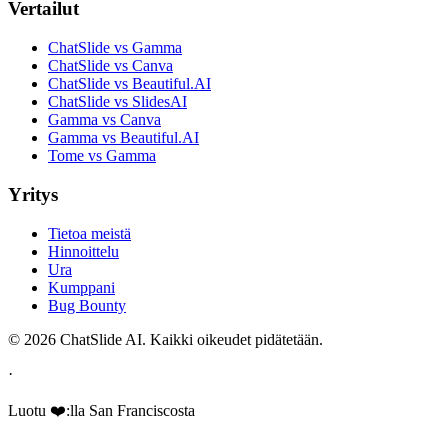
Vertailut
ChatSlide vs Gamma
ChatSlide vs Canva
ChatSlide vs Beautiful.AI
ChatSlide vs SlidesAI
Gamma vs Canva
Gamma vs Beautiful.AI
Tome vs Gamma
Yritys
Tietoa meistä
Hinnoittelu
Ura
Kumppani
Bug Bounty
© 2026 ChatSlide AI. Kaikki oikeudet pidätetään.
·
Luotu ❤️:lla San Franciscosta