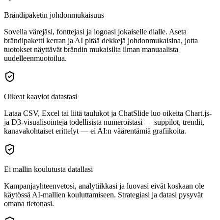
Brändipaketin johdonmukaisuus
Sovella värejäsi, fonttejasi ja logoasi jokaiselle dialle. Aseta
brändipaketti kerran ja AI pitää dekkejä johdonmukaisina, jotta
tuotokset näyttävät brändin mukaisilta ilman manuaalista
uudelleenmuotoilua.
Oikeat kaaviot datastasi
Lataa CSV, Excel tai liitä taulukot ja ChatSlide luo oikeita Chart.js-
ja D3-visualisointeja todellisista numeroistasi — suppilot, trendit,
kanavakohtaiset erittelyt — ei AI:n väärentämiä grafiikoita.
Ei mallin koulutusta datallasi
Kampanjayhteenvetosi, analytiikkasi ja luovasi eivät koskaan ole
käytössä AI-mallien kouluttamiseen. Strategiasi ja datasi pysyvät
omana tietonasi.