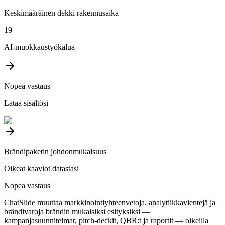
Keskimääräinen dekki rakennusaika
19
AI-muokkaustyökalua
Nopea vastaus
Lataa sisältösi
Brändipaketin johdonmukaisuus
Oikeat kaaviot datastasi
Nopea vastaus
ChatSlide muuttaa markkinointiyhteenvetoja, analytiikkavientejä ja
brändivaroja brändin mukaisiksi esityksiksi —
kampanjasuunnitelmat, pitch-deckit, QBR:t ja raportit — oikeilla