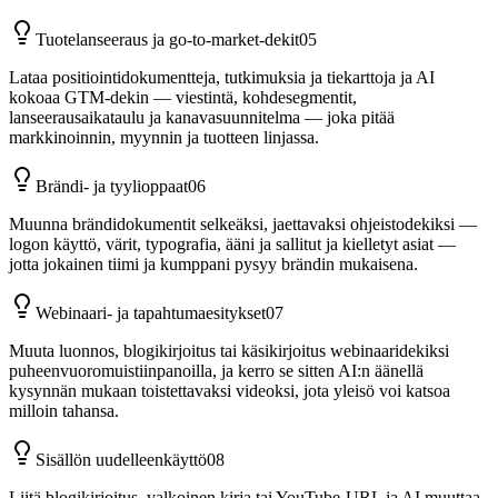
Tuotelanseeraus ja go-to-market-dekit
05
Lataa positiointidokumentteja, tutkimuksia ja tiekarttoja ja AI
kokoaa GTM-dekin — viestintä, kohdesegmentit,
lanseerausaikataulu ja kanavasuunnitelma — joka pitää
markkinoinnin, myynnin ja tuotteen linjassa.
Brändi- ja tyylioppaat
06
Muunna brändidokumentit selkeäksi, jaettavaksi ohjeistodekiksi —
logon käyttö, värit, typografia, ääni ja sallitut ja kielletyt asiat —
jotta jokainen tiimi ja kumppani pysyy brändin mukaisena.
Webinaari- ja tapahtumaesitykset
07
Muuta luonnos, blogikirjoitus tai käsikirjoitus webinaaridekiksi
puheenvuoromuistiinpanoilla, ja kerro se sitten AI:n äänellä
kysynnän mukaan toistettavaksi videoksi, jota yleisö voi katsoa
milloin tahansa.
Sisällön uudelleenkäyttö
08
Liitä blogikirjoitus, valkoinen kirja tai YouTube-URL ja AI muuttaa