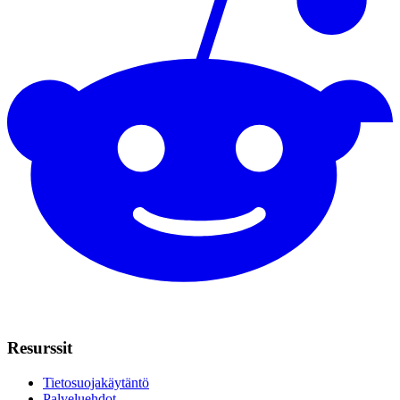
Resurssit
Tietosuojakäytäntö
Palveluehdot