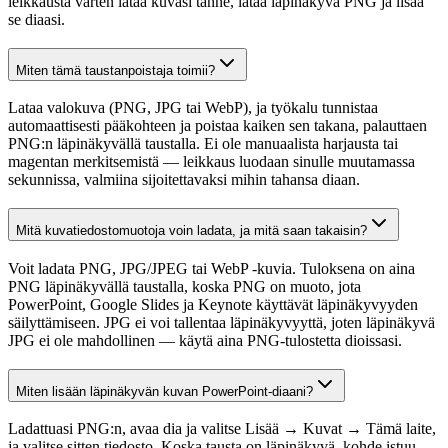
leikkausta varten lataa kuvasi tänne, lataa läpinäkyvä PNG ja lisää
se diaasi.
Miten tämä taustanpoistaja toimii?
Lataa valokuva (PNG, JPG tai WebP), ja työkalu tunnistaa
automaattisesti pääkohteen ja poistaa kaiken sen takana, palauttaen
PNG:n läpinäkyvällä taustalla. Ei ole manuaalista harjausta tai
magentan merkitsemistä — leikkaus luodaan sinulle muutamassa
sekunnissa, valmiina sijoitettavaksi mihin tahansa diaan.
Mitä kuvatiedostomuotoja voin ladata, ja mitä saan takaisin?
Voit ladata PNG, JPG/JPEG tai WebP -kuvia. Tuloksena on aina
PNG läpinäkyvällä taustalla, koska PNG on muoto, jota
PowerPoint, Google Slides ja Keynote käyttävät läpinäkyvyyden
säilyttämiseen. JPG ei voi tallentaa läpinäkyvyyttä, joten läpinäkyvä
JPG ei ole mahdollinen — käytä aina PNG-tulostetta dioissasi.
Miten lisään läpinäkyvän kuvan PowerPoint-diaani?
Ladattuasi PNG:n, avaa dia ja valitse Lisää → Kuvat → Tämä laite,
ja valitse sitten tiedosto. Koska tausta on läpinäkyvä, kohde istuu