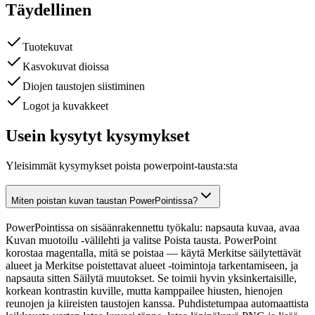
Täydellinen
Tuotekuvat
Kasvokuvat dioissa
Diojen taustojen siistiminen
Logot ja kuvakkeet
Usein kysytyt kysymykset
Yleisimmät kysymykset poista powerpoint-tausta:sta
Miten poistan kuvan taustan PowerPointissa?
PowerPointissa on sisäänrakennettu työkalu: napsauta kuvaa, avaa
Kuvan muotoilu -välilehti ja valitse Poista tausta. PowerPoint
korostaa magentalla, mitä se poistaa — käytä Merkitse säilytettävät
alueet ja Merkitse poistettavat alueet -toimintoja tarkentamiseen, ja
napsauta sitten Säilytä muutokset. Se toimii hyvin yksinkertaisille,
korkean kontrastin kuville, mutta kamppailee hiusten, hienojen
reunojen ja kiireisten taustojen kanssa. Puhdistetumpaa automaattista