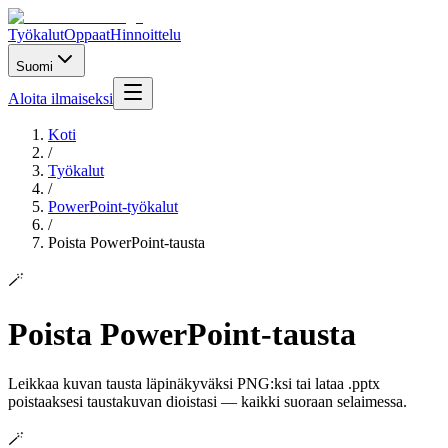
Työkalut
Oppaat
Hinnoittelu
Suomi
Aloita ilmaiseksi
Koti
/
Työkalut
/
PowerPoint-työkalut
/
Poista PowerPoint-tausta
🪄
Poista PowerPoint-tausta
Leikkaa kuvan tausta läpinäkyväksi PNG:ksi tai lataa .pptx
poistaaksesi taustakuvan dioistasi — kaikki suoraan selaimessa.
🪄