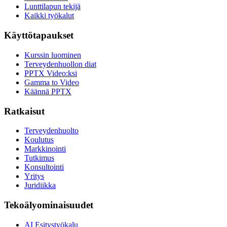
Lunttilapun tekijä
Kaikki työkalut
Käyttötapaukset
Kurssin luominen
Terveydenhuollon diat
PPTX Video:ksi
Gamma to Video
Käännä PPTX
Ratkaisut
Terveydenhuolto
Koulutus
Markkinointi
Tutkimus
Konsultointi
Yritys
Juridiikka
Tekoälyominaisuudet
AI Esitystyökalu