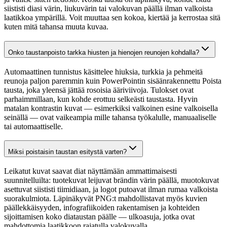
siististi diasi värin, liukuvärin tai valokuvan päällä ilman valkoista
laatikkoa ympärillä. Voit muuttaa sen kokoa, kiertää ja kerrostaa sitä
kuten mitä tahansa muuta kuvaa.
Onko taustanpoisto tarkka hiusten ja hienojen reunojen kohdalla?
Automaattinen tunnistus käsittelee hiuksia, turkkia ja pehmeitä
reunoja paljon paremmin kuin PowerPointin sisäänrakennettu Poista
tausta, joka yleensä jättää rosoisia ääriviivoja. Tulokset ovat
parhaimmillaan, kun kohde erottuu selkeästi taustasta. Hyvin
matalan kontrastin kuvat — esimerkiksi valkoinen esine valkoisella
seinällä — ovat vaikeampia mille tahansa työkalulle, manuaaliselle
tai automaattiselle.
Miksi poistaisin taustan esitystä varten?
Leikatut kuvat saavat diat näyttämään ammattimaisesti
suunnitelluilta: tuotekuvat leijuvat brändin värin päällä, muotokuvat
asettuvat siististi tiimidiaan, ja logot putoavat ilman rumaa valkoista
suorakulmiota. Läpinäkyvät PNG:t mahdollistavat myös kuvien
päällekkäisyyden, infografiikoiden rakentamisen ja kohteiden
sijoittamisen koko diataustan päälle — ulkoasuja, jotka ovat
mahdottomia laatikkoon rajatulla valokuvalla.