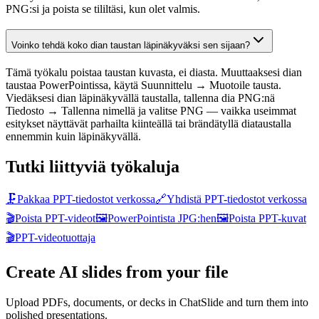
PNG:si ja poista se tililtäsi, kun olet valmis.
Voinko tehdä koko dian taustan läpinäkyväksi sen sijaan?
Tämä työkalu poistaa taustan kuvasta, ei diasta. Muuttaaksesi dian
taustaa PowerPointissa, käytä Suunnittelu → Muotoile tausta.
Viedäksesi dian läpinäkyvällä taustalla, tallenna dia PNG:nä
Tiedosto → Tallenna nimellä ja valitse PNG — vaikka useimmat
esitykset näyttävät parhailta kiinteällä tai brändätyllä diataustalla
ennemmin kuin läpinäkyvällä.
Tutki liittyviä työkaluja
🗜️
Pakkaa PPT-tiedostot verkossa
🔗
Yhdistä PPT-tiedostot verkossa
🎬
Poista PPT-videot
🖼️
PowerPointista JPG:hen
🖼️
Poista PPT-kuvat
🎬
PPT-videotuottaja
Create AI slides from your file
Upload PDFs, documents, or decks in ChatSlide and turn them into
polished presentations.