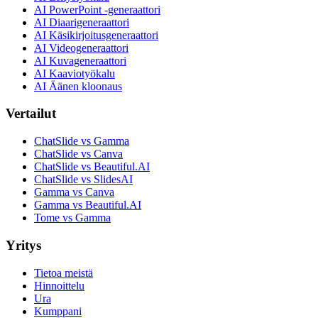
AI PowerPoint -generaattori
AI Diaarigeneraattori
AI Käsikirjoitusgeneraattori
AI Videogeneraattori
AI Kuvageneraattori
AI Kaaviotyökalu
AI Äänen kloonaus
Vertailut
ChatSlide vs Gamma
ChatSlide vs Canva
ChatSlide vs Beautiful.AI
ChatSlide vs SlidesAI
Gamma vs Canva
Gamma vs Beautiful.AI
Tome vs Gamma
Yritys
Tietoa meistä
Hinnoittelu
Ura
Kumppani