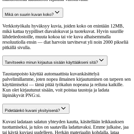
Mikä on suurin kuvan koko?
Verkkotyökalu hyväksyy kuvia, joiden koko on enintään 12MB,
mikä kattaa tyypilliset diavalokuvat ja tuotekuvat. Hyvin suurille
lähdetiedostoille, muuta kokoa tai vie kuva alhaisemmalla
resoluutiolla ensin — diat harvoin tarvitsevat yli noin 2000 pikseliä
pitkällä sivulla.
Tarvitseeko minun kirjautua sisään käyttääkseni sitä?
Taustanpoisto käyttää automaattista kuvankäsittelyä
palvelimillamme, joten nopea ilmainen kirjautuminen on tarpeen sen
käyttämiseksi — tämä pitää työkalun nopeana ja reiluna kaikille.
Kun olet kirjautunut sisään, voit poistaa taustoja ja ladata
läpinäkyvät PNG:si.
Pidetäänkö kuvani yksityisenä?
Kuvasi ladataan salatun yhteyden kautta, käsitellään leikkauksen
tuottamiseksi, ja tulos on saatavilla ladattavaksi. Emme julkaise, jaa
tai käytä kuviasi uudelleen. Herkän materiaalin kohdalla, lataa