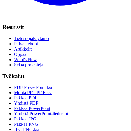
Resurssit
Tietosuojakäytäntö
Palveluehdot
Artikkelit
Oppaat
What's New
Selaa projekteja
Työkalut
PDF PowerPointiksi
Muuta PPT PDF:ksi
Pakkaa PDF
Yhdistä PDF
Pakkaa PowerPoint
Yhdistä PowerPoint-tiedostot
Pakkaa JPG
Pakkaa PNG
JPG PNG:ksi