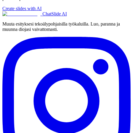
Create slides with AI
ChatSlide AI
Muuta esityksesi tekoälypohjaisilla työkaluilla. Luo, paranna ja
muunna diojasi vaivattomasti.