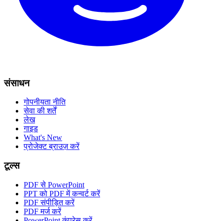
संसाधन
गोपनीयता नीति
सेवा की शर्तें
लेख
गाइड
What's New
प्रोजेक्ट ब्राउज़ करें
टूल्स
PDF से PowerPoint
PPT को PDF में कन्वर्ट करें
PDF संपीड़ित करें
PDF मर्ज करें
PowerPoint कंप्रेस करें