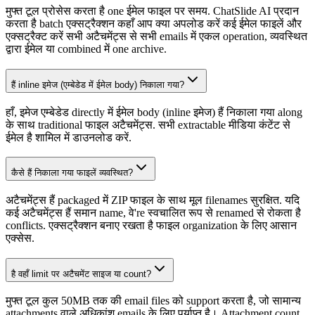
मुफ्त टूल प्रोसेस करता है one ईमेल फाइल पर समय. ChatSlide AI प्रदान
करता है batch एक्सट्रैक्शन कहाँ आप क्या अपलोड करें कई ईमेल फाइलें और
एक्सट्रैक्ट करें सभी अटैचमेंट्स से सभी emails में एकल operation, व्यवस्थित
द्वारा ईमेल या combined में one archive.
हैं inline इमेज (एम्बेडेड में ईमेल body) निकाला गया?
हाँ, इमेज एम्बेडेड directly में ईमेल body (inline इमेज) हैं निकाला गया along
के साथ traditional फाइल अटैचमेंट्स. सभी extractable मीडिया कंटेंट से
ईमेल है शामिल में डाउनलोड करें.
कैसे हैं निकाला गया फाइलें व्यवस्थित?
अटैचमेंट्स हैं packaged में ZIP फाइल के साथ मूल filenames सुरक्षित. यदि
कई अटैचमेंट्स हैं समान name, वे're स्वचालित रूप से renamed से रोकता है
conflicts. एक्सट्रैक्शन बनाए रखता है फाइल organization के लिए आसान
एक्सेस.
है वहाँ limit पर अटैचमेंट साइज या count?
मुफ्त टूल कुल 50MB तक की email files को support करता है, जो सामान्य
attachments वाले अधिकांश emails के लिए पर्याप्त है। Attachment count