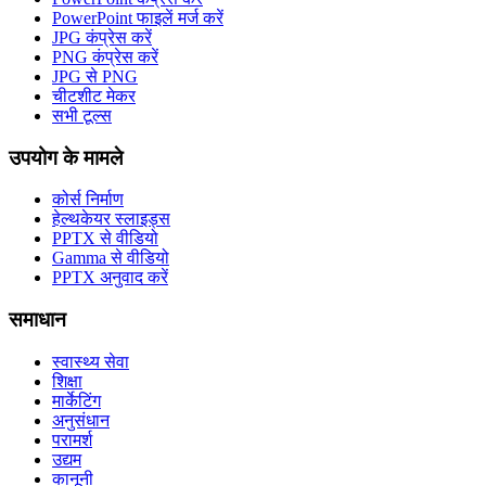
PowerPoint फाइलें मर्ज करें
JPG कंप्रेस करें
PNG कंप्रेस करें
JPG से PNG
चीटशीट मेकर
सभी टूल्स
उपयोग के मामले
कोर्स निर्माण
हेल्थकेयर स्लाइड्स
PPTX से वीडियो
Gamma से वीडियो
PPTX अनुवाद करें
समाधान
स्वास्थ्य सेवा
शिक्षा
मार्केटिंग
अनुसंधान
परामर्श
उद्यम
कानूनी