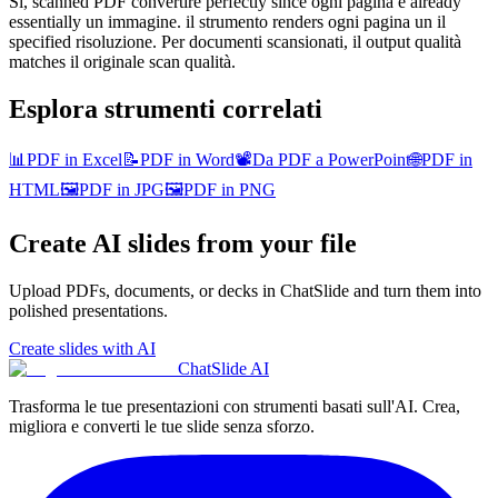
Sì, scanned PDF convertire perfectly since ogni pagina è already
essentially un immagine. il strumento renders ogni pagina un il
specified risoluzione. Per documenti scansionati, il output qualità
matches il originale scan qualità.
Esplora strumenti correlati
📊
PDF in Excel
📝
PDF in Word
📽️
Da PDF a PowerPoint
🌐
PDF in
HTML
🖼️
PDF in JPG
🖼️
PDF in PNG
Create AI slides from your file
Upload PDFs, documents, or decks in ChatSlide and turn them into
polished presentations.
Create slides with AI
ChatSlide AI
Trasforma le tue presentazioni con strumenti basati sull'AI. Crea,
migliora e converti le tue slide senza sforzo.