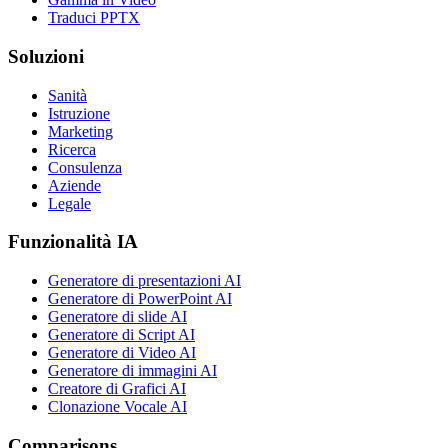
Traduci PPTX
Soluzioni
Sanità
Istruzione
Marketing
Ricerca
Consulenza
Aziende
Legale
Funzionalità IA
Generatore di presentazioni AI
Generatore di PowerPoint AI
Generatore di slide AI
Generatore di Script AI
Generatore di Video AI
Generatore di immagini AI
Creatore di Grafici AI
Clonazione Vocale AI
Comparisons