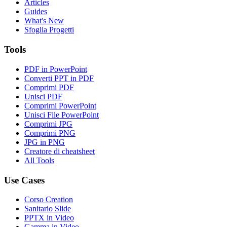
Articles
Guides
What's New
Sfoglia Progetti
Tools
PDF in PowerPoint
Converti PPT in PDF
Comprimi PDF
Unisci PDF
Comprimi PowerPoint
Unisci File PowerPoint
Comprimi JPG
Comprimi PNG
JPG in PNG
Creatore di cheatsheet
All Tools
Use Cases
Corso Creation
Sanitario Slide
PPTX in Video
Gamma in Video