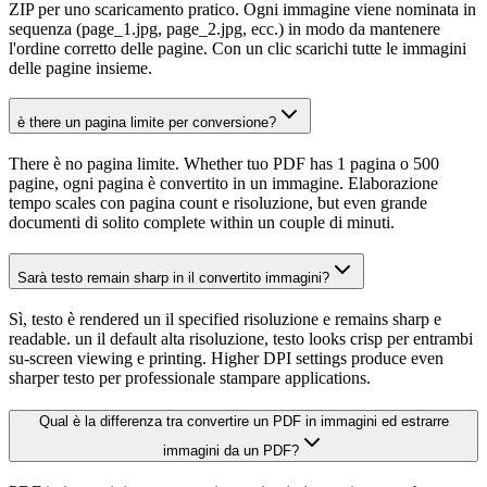
ZIP per uno scaricamento pratico. Ogni immagine viene nominata in
sequenza (page_1.jpg, page_2.jpg, ecc.) in modo da mantenere
l'ordine corretto delle pagine. Con un clic scarichi tutte le immagini
delle pagine insieme.
è there un pagina limite per conversione?
There è no pagina limite. Whether tuo PDF has 1 pagina o 500
pagine, ogni pagina è convertito in un immagine. Elaborazione
tempo scales con pagina count e risoluzione, but even grande
documenti di solito complete within un couple di minuti.
Sarà testo remain sharp in il convertito immagini?
Sì, testo è rendered un il specified risoluzione e remains sharp e
readable. un il default alta risoluzione, testo looks crisp per entrambi
su-screen viewing e printing. Higher DPI settings produce even
sharper testo per professionale stampare applications.
Qual è la differenza tra convertire un PDF in immagini ed estrarre
immagini da un PDF?