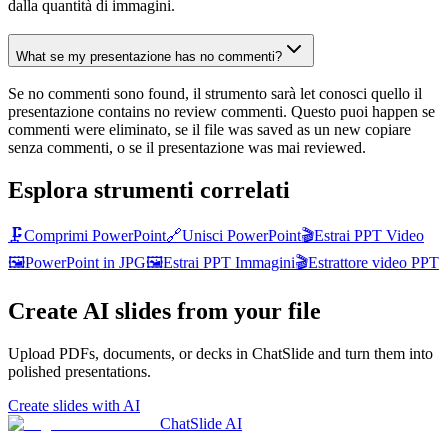
dalla quantità di immagini.
What se my presentazione has no commenti?
Se no commenti sono found, il strumento sarà let conosci quello il
presentazione contains no review commenti. Questo puoi happen se
commenti were eliminato, se il file was saved as un new copiare
senza commenti, o se il presentazione was mai reviewed.
Esplora strumenti correlati
🗜️
Comprimi PowerPoint
🔗
Unisci PowerPoint
🎬
Estrai PPT Video
🖼️
PowerPoint in JPG
🖼️
Estrai PPT Immagini
🎬
Estrattore video PPT
Create AI slides from your file
Upload PDFs, documents, or decks in ChatSlide and turn them into
polished presentations.
Create slides with AI
ChatSlide AI