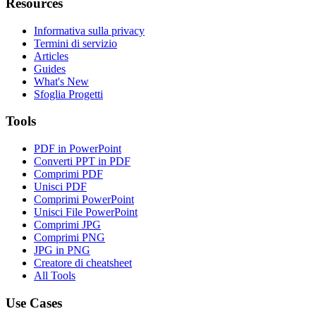
Resources
Informativa sulla privacy
Termini di servizio
Articles
Guides
What's New
Sfoglia Progetti
Tools
PDF in PowerPoint
Converti PPT in PDF
Comprimi PDF
Unisci PDF
Comprimi PowerPoint
Unisci File PowerPoint
Comprimi JPG
Comprimi PNG
JPG in PNG
Creatore di cheatsheet
All Tools
Use Cases