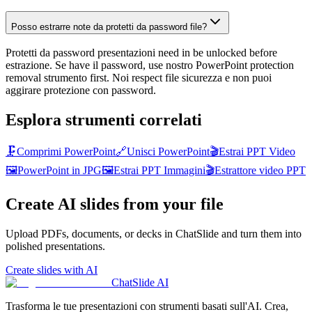
Posso estrarre note da protetti da password file?
Protetti da password presentazioni need in be unlocked before
estrazione. Se have il password, use nostro PowerPoint protection
removal strumento first. Noi respect file sicurezza e non puoi
aggirare protezione con password.
Esplora strumenti correlati
🗜️
Comprimi PowerPoint
🔗
Unisci PowerPoint
🎬
Estrai PPT Video
🖼️
PowerPoint in JPG
🖼️
Estrai PPT Immagini
🎬
Estrattore video PPT
Create AI slides from your file
Upload PDFs, documents, or decks in ChatSlide and turn them into
polished presentations.
Create slides with AI
ChatSlide AI
Trasforma le tue presentazioni con strumenti basati sull'AI. Crea,