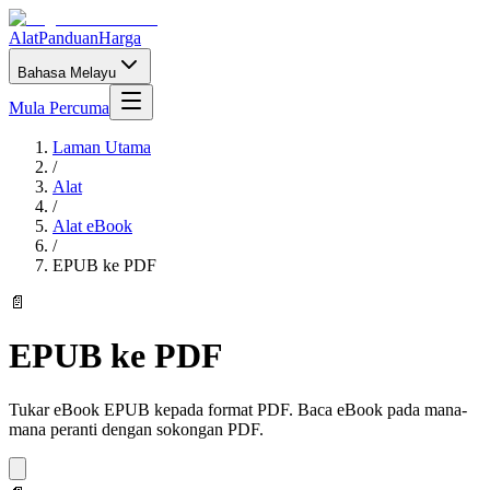
Alat
Panduan
Harga
Bahasa Melayu
Mula Percuma
Laman Utama
/
Alat
/
Alat eBook
/
EPUB ke PDF
📄
EPUB ke PDF
Tukar eBook EPUB kepada format PDF. Baca eBook pada mana-
mana peranti dengan sokongan PDF.