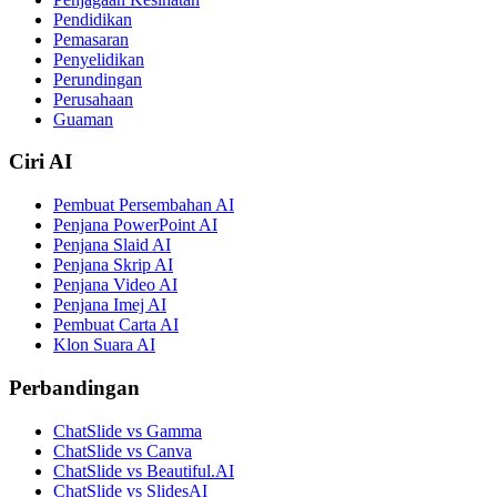
Pendidikan
Pemasaran
Penyelidikan
Perundingan
Perusahaan
Guaman
Ciri AI
Pembuat Persembahan AI
Penjana PowerPoint AI
Penjana Slaid AI
Penjana Skrip AI
Penjana Video AI
Penjana Imej AI
Pembuat Carta AI
Klon Suara AI
Perbandingan
ChatSlide vs Gamma
ChatSlide vs Canva
ChatSlide vs Beautiful.AI
ChatSlide vs SlidesAI