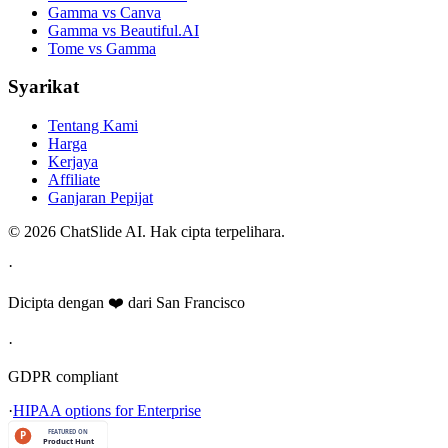
Gamma vs Canva
Gamma vs Beautiful.AI
Tome vs Gamma
Syarikat
Tentang Kami
Harga
Kerjaya
Affiliate
Ganjaran Pepijat
© 2026 ChatSlide AI. Hak cipta terpelihara.
·
Dicipta dengan ❤️ dari San Francisco
·
GDPR compliant
·
HIPAA options for Enterprise