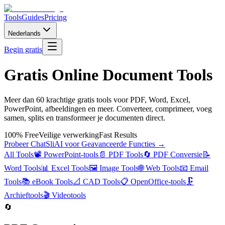
Tools
Guides
Pricing
Nederlands
Begin gratis
Gratis Online Document Tools
Meer dan 60 krachtige gratis tools voor PDF, Word, Excel,
PowerPoint, afbeeldingen en meer. Converteer, comprimeer, voeg
samen, splits en transformeer je documenten direct.
100% Free
Veilige verwerking
Fast Results
Probeer ChatSliAI voor Geavanceerde Functies →
All Tools
📽️
PowerPoint-tools
📄
PDF Tools
🔄
PDF Conversie
📝
Word Tools
📊
Excel Tools
🖼️
Image Tools
🌐
Web Tools
📧
Email
Tools
📚
eBook Tools
📐
CAD Tools
📋
OpenOffice-tools
🗜️
Archieftools
🎬
Videotools
🔄