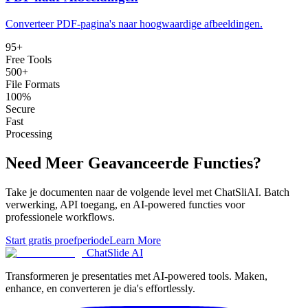
Converteer PDF-pagina's naar hoogwaardige afbeeldingen
.
95
+
Free Tools
500+
File Formats
100%
Secure
Fast
Processing
Need Meer Geavanceerde Functies?
Take je documenten naar de volgende level met ChatSliAI. Batch
verwerking, API toegang, en AI-powered functies voor
professionele workflows.
Start gratis proefperiode
Learn More
ChatSlide AI
Transformeren je presentaties met AI-powered tools. Maken,
enhance, en converteren je dia's effortlessly.