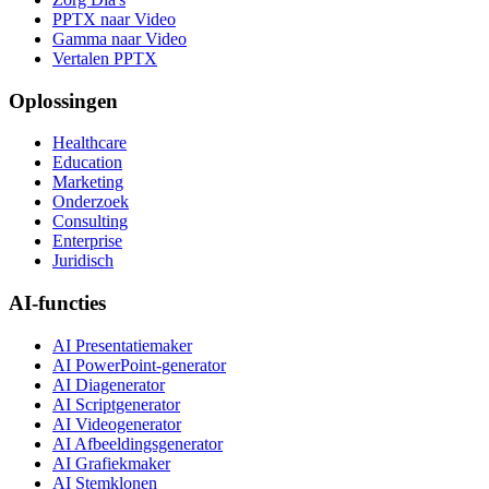
PPTX naar Video
Gamma naar Video
Vertalen PPTX
Oplossingen
Healthcare
Education
Marketing
Onderzoek
Consulting
Enterprise
Juridisch
AI-functies
AI Presentatiemaker
AI PowerPoint-generator
AI Diagenerator
AI Scriptgenerator
AI Videogenerator
AI Afbeeldingsgenerator
AI Grafiekmaker
AI Stemklonen