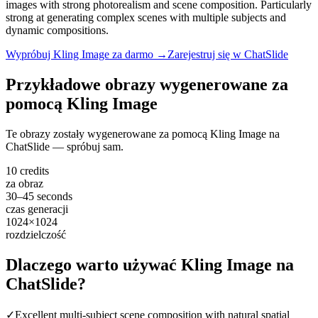
images with strong photorealism and scene composition. Particularly
strong at generating complex scenes with multiple subjects and
dynamic compositions.
Wypróbuj Kling Image za darmo →
Zarejestruj się w ChatSlide
Przykładowe obrazy wygenerowane za
pomocą Kling Image
Te obrazy zostały wygenerowane za pomocą Kling Image na
ChatSlide — spróbuj sam.
10 credits
za obraz
30–45 seconds
czas generacji
1024×1024
rozdzielczość
Dlaczego warto używać Kling Image na
ChatSlide?
✓
Excellent multi-subject scene composition with natural spatial