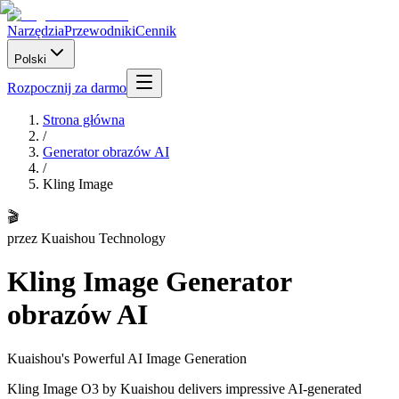
Narzędzia
Przewodniki
Cennik
Polski
Rozpocznij za darmo
Strona główna
/
Generator obrazów AI
/
Kling Image
🎬
przez
Kuaishou Technology
Kling Image
Generator
obrazów AI
Kuaishou's Powerful AI Image Generation
Kling Image O3 by Kuaishou delivers impressive AI-generated