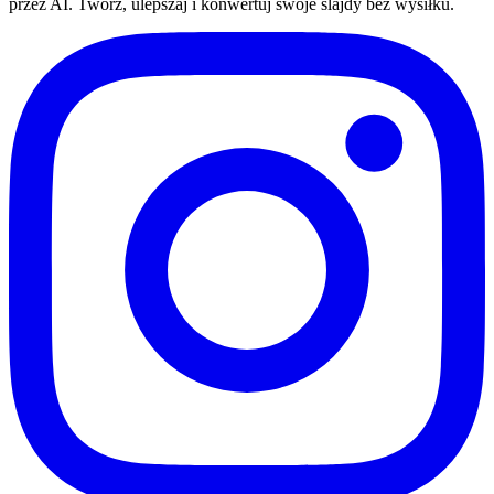
przez AI. Twórz, ulepszaj i konwertuj swoje slajdy bez wysiłku.