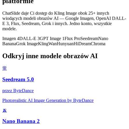
platformie
ChatSlide daje Ci dostęp do Kling Image obok 25+ innych
wiodących modeli obrazów AI — Google Imagen, OpenAI DALL-
E 3, Flux, Seedream, Grok i innych. Jedno konto, wszystkie
modele.
Imagen 4
DALL-E 3
GPT Image 1
Flux Pro
Seedream
Nano
Banana
Grok Image
Kling
Wan
Hunyuan
HiDream
Chroma
Odkryj inne modele obrazów AI
🌸
Seedream 5.0
przez
ByteDance
Photorealistic AI Image Generation by ByteDance
🍌
Nano Banana 2