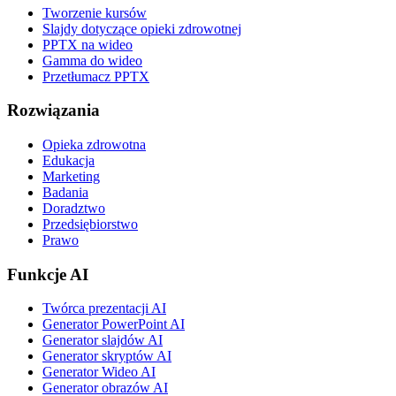
Tworzenie kursów
Slajdy dotyczące opieki zdrowotnej
PPTX na wideo
Gamma do wideo
Przetłumacz PPTX
Rozwiązania
Opieka zdrowotna
Edukacja
Marketing
Badania
Doradztwo
Przedsiębiorstwo
Prawo
Funkcje AI
Twórca prezentacji AI
Generator PowerPoint AI
Generator slajdów AI
Generator skryptów AI
Generator Wideo AI
Generator obrazów AI