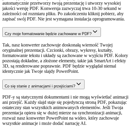
automatycznie przetworzy twoją prezentację i utworzy wysokiej
jakości wersję PDF. Konwersja zazwyczaj trwa 10-30 sekund w
zależności od rozmiaru pliku. Po zakończeniu kliknij pobierz, aby
zapisać swój PDF. Nie jest wymagana instalacja oprogramowania.
Czy moje formatowanie będzie zachowane w PDF?
Tak, nasz konwerter zachowuje doskonałą wierność Twojej
oryginalnej prezentacji. Czcionki, obrazy, wykresy, kształty,
formatowanie tekstu i układy są zachowane w wyjściu PDF. Kolory
pozostają dokładne, a złożone elementy, takie jak SmartArt i efekty
3D, są renderowane poprawnie. PDF będzie wyglądał niemal
identycznie jak Twoje slajdy PowerPoint.
Co się stanie z animacjami i przejściami?
PDF-y są statycznymi dokumentami i nie mogą wyświetlać animacji
ani przejść. Każdy slajd staje się pojedynczą stroną PDF, pokazując
ostateczny stan wszystkich animowanych elementów. Jeśli Twoja
prezentacja opiera się w dużej mierze na synchronizacji animacji,
rozważ nasz konwerter PowerPoint na wideo, który zachowuje
wszystkie animacje i może dodać narrację AI.