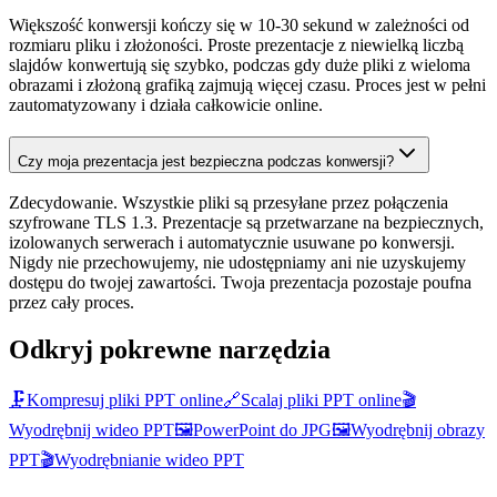
Większość konwersji kończy się w 10-30 sekund w zależności od
rozmiaru pliku i złożoności. Proste prezentacje z niewielką liczbą
slajdów konwertują się szybko, podczas gdy duże pliki z wieloma
obrazami i złożoną grafiką zajmują więcej czasu. Proces jest w pełni
zautomatyzowany i działa całkowicie online.
Czy moja prezentacja jest bezpieczna podczas konwersji?
Zdecydowanie. Wszystkie pliki są przesyłane przez połączenia
szyfrowane TLS 1.3. Prezentacje są przetwarzane na bezpiecznych,
izolowanych serwerach i automatycznie usuwane po konwersji.
Nigdy nie przechowujemy, nie udostępniamy ani nie uzyskujemy
dostępu do twojej zawartości. Twoja prezentacja pozostaje poufna
przez cały proces.
Odkryj pokrewne narzędzia
🗜️
Kompresuj pliki PPT online
🔗
Scalaj pliki PPT online
🎬
Wyodrębnij wideo PPT
🖼️
PowerPoint do JPG
🖼️
Wyodrębnij obrazy
PPT
🎬
Wyodrębnianie wideo PPT