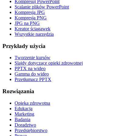
Kompresuj PowerPoint
Scalanie plików PowerPoint
Kompresja JPG
Kompresja PNG
JPG na PNG
Kreator ściągawek
Wszystkie narzędzia
Przykłady użycia
Tworzenie kursów
Slajdy dotyczące opieki zdrowotnej
PPTX na wideo
Gamma do wideo
Przetłumacz PPTX
Rozwiązania
Opieka zdrowotna
Edukacja
Marketing
Badania
Doradztwo
Przedsiębiorstwo
Prawo