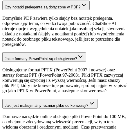
Czy notatki prelegenta są dołączone w PDF?
Domyślnie PDF zawiera tylko slajdy bez notatek prelegenta,
odpowiadając temu, co widzi twoja publiczność. ChatSlide AI
oferuje opcje uwzględnienia notatek jako osobnej sekcji, stworzenia
układu z notatkami (slajdy z notatkami poniżej) lub wyodrębnienia
notatek do osobnego pliku tekstowego, jeśli jest to potrzebne dla
prelegentów.
Jakie formaty PowerPoint są obsługiwane?
Obsługujemy format PPTX (PowerPoint 2007 i nowsze) oraz
starszy format PPT (PowerPoint 97-2003). Pliki PPTX zazwyczaj
konwertują się szybciej i z wyższą wiernością. Jeśli masz starszy
plik PPT, który nie konwertuje poprawnie, spróbuj najpierw zapisać
go jako PPTX w PowerPoint, a następnie skonwertować.
Jaki jest maksymalny rozmiar pliku do konwersji?
Darmowe narzędzie online obsługuje pliki PowerPoint do 100 MB,
co obejmuje zdecydowaną większość prezentacji, w tym te z
wieloma obrazami i osadzonymi mediami. Czas przetwarzania