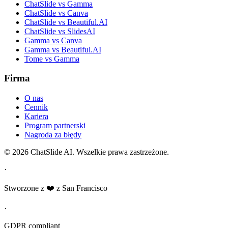
ChatSlide vs Gamma
ChatSlide vs Canva
ChatSlide vs Beautiful.AI
ChatSlide vs SlidesAI
Gamma vs Canva
Gamma vs Beautiful.AI
Tome vs Gamma
Firma
O nas
Cennik
Kariera
Program partnerski
Nagroda za błędy
© 2026 ChatSlide AI. Wszelkie prawa zastrzeżone.
·
Stworzone z ❤️ z San Francisco
·
GDPR compliant