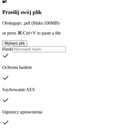
🔐
Prześlij swój plik
Obsługuje: .pdf (Maks 100MB)
or press ⌘/Ctrl+V to paste a file
Wybierz plik
Hasło
Ochrona hasłem
Szyfrowanie AES
Ogranicz uprawnienia