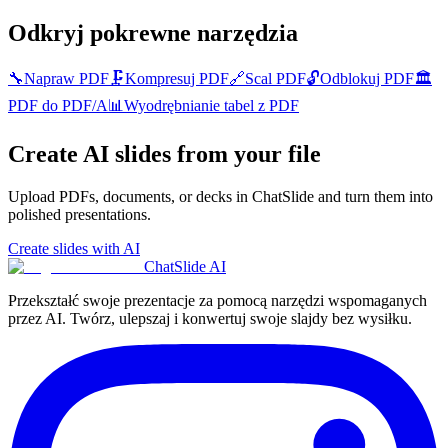
Odkryj pokrewne narzędzia
🔧
Napraw PDF
🗜️
Kompresuj PDF
🔗
Scal PDF
🔓
Odblokuj PDF
🏛️
PDF do PDF/A
📊
Wyodrębnianie tabel z PDF
Create AI slides from your file
Upload PDFs, documents, or decks in ChatSlide and turn them into
polished presentations.
Create slides with AI
ChatSlide AI
Przekształć swoje prezentacje za pomocą narzędzi wspomaganych
przez AI. Twórz, ulepszaj i konwertuj swoje slajdy bez wysiłku.