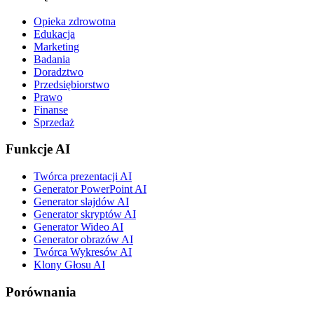
Opieka zdrowotna
Edukacja
Marketing
Badania
Doradztwo
Przedsiębiorstwo
Prawo
Finanse
Sprzedaż
Funkcje AI
Twórca prezentacji AI
Generator PowerPoint AI
Generator slajdów AI
Generator skryptów AI
Generator Wideo AI
Generator obrazów AI
Twórca Wykresów AI
Klony Głosu AI
Porównania