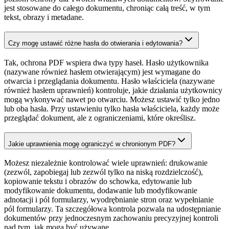
jest stosowane do całego dokumentu, chroniąc całą treść, w tym
tekst, obrazy i metadane.
Czy mogę ustawić różne hasła do otwierania i edytowania?
Tak, ochrona PDF wspiera dwa typy haseł. Hasło użytkownika
(nazywane również hasłem otwierającym) jest wymagane do
otwarcia i przeglądania dokumentu. Hasło właściciela (nazywane
również hasłem uprawnień) kontroluje, jakie działania użytkownicy
mogą wykonywać nawet po otwarciu. Możesz ustawić tylko jedno
lub oba hasła. Przy ustawieniu tylko hasła właściciela, każdy może
przeglądać dokument, ale z ograniczeniami, które określisz.
Jakie uprawnienia mogę ograniczyć w chronionym PDF?
Możesz niezależnie kontrolować wiele uprawnień: drukowanie
(zezwól, zapobiegaj lub zezwól tylko na niską rozdzielczość),
kopiowanie tekstu i obrazów do schowka, edytowanie lub
modyfikowanie dokumentu, dodawanie lub modyfikowanie
adnotacji i pól formularzy, wyodrębnianie stron oraz wypełnianie
pól formularzy. Ta szczegółowa kontrola pozwala na udostępnianie
dokumentów przy jednoczesnym zachowaniu precyzyjnej kontroli
nad tym, jak mogą być używane.