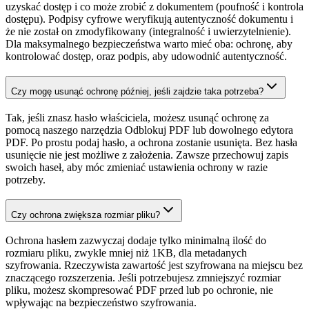
uzyskać dostęp i co może zrobić z dokumentem (poufność i kontrola
dostępu). Podpisy cyfrowe weryfikują autentyczność dokumentu i
że nie został on zmodyfikowany (integralność i uwierzytelnienie).
Dla maksymalnego bezpieczeństwa warto mieć oba: ochronę, aby
kontrolować dostęp, oraz podpis, aby udowodnić autentyczność.
Czy mogę usunąć ochronę później, jeśli zajdzie taka potrzeba?
Tak, jeśli znasz hasło właściciela, możesz usunąć ochronę za
pomocą naszego narzędzia Odblokuj PDF lub dowolnego edytora
PDF. Po prostu podaj hasło, a ochrona zostanie usunięta. Bez hasła
usunięcie nie jest możliwe z założenia. Zawsze przechowuj zapis
swoich haseł, aby móc zmieniać ustawienia ochrony w razie
potrzeby.
Czy ochrona zwiększa rozmiar pliku?
Ochrona hasłem zazwyczaj dodaje tylko minimalną ilość do
rozmiaru pliku, zwykle mniej niż 1KB, dla metadanych
szyfrowania. Rzeczywista zawartość jest szyfrowana na miejscu bez
znaczącego rozszerzenia. Jeśli potrzebujesz zmniejszyć rozmiar
pliku, możesz skompresować PDF przed lub po ochronie, nie
wpływając na bezpieczeństwo szyfrowania.