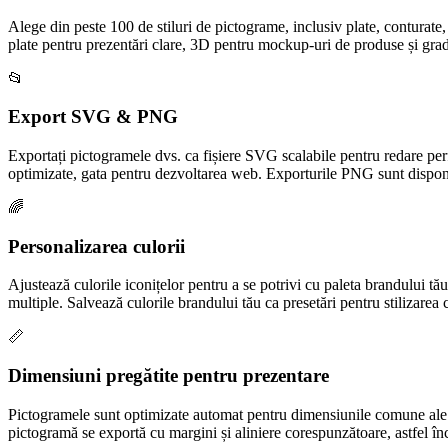
Alege din peste 100 de stiluri de pictograme, inclusiv plate, conturate
plate pentru prezentări clare, 3D pentru mockup-uri de produse și grad
📂
Export SVG & PNG
Exportați pictogramele dvs. ca fișiere SVG scalabile pentru redare perf
optimizate, gata pentru dezvoltarea web. Exporturile PNG sunt disponi
🌈
Personalizarea culorii
Ajustează culorile iconițelor pentru a se potrivi cu paleta brandului t
multiple. Salvează culorile brandului tău ca presetări pentru stilizarea co
📏
Dimensiuni pregătite pentru prezentare
Pictogramele sunt optimizate automat pentru dimensiunile comune ale 
pictogramă se exportă cu margini și aliniere corespunzătoare, astfel încâ