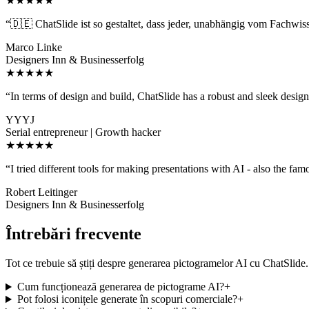
★★★★★
“
🇩🇪 ChatSlide ist so gestaltet, dass jeder, unabhängig vom Fachwis
Marco Linke
Designers Inn & Businesserfolg
★★★★★
“
In terms of design and build, ChatSlide has a robust and sleek design
YYYJ
Serial entrepreneur | Growth hacker
★★★★★
“
I tried different tools for making presentations with AI - also the fam
Robert Leitinger
Designers Inn & Businesserfolg
Întrebări frecvente
Tot ce trebuie să știți despre generarea pictogramelor AI cu ChatSlide.
Cum funcționează generarea de pictograme AI?
+
Pot folosi iconițele generate în scopuri comerciale?
+