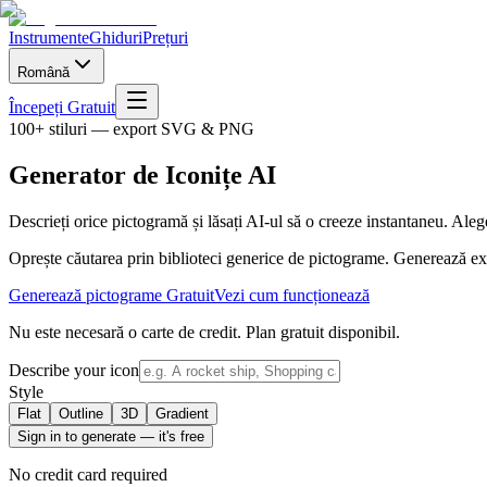
Instrumente
Ghiduri
Prețuri
Română
Începeți Gratuit
100+ stiluri — export SVG & PNG
Generator de Iconițe AI
Descrieți orice pictogramă și lăsați AI-ul să o creeze instantaneu. Alegeț
Oprește căutarea prin biblioteci generice de pictograme. Generează exact
Generează pictograme Gratuit
Vezi cum funcționează
Nu este necesară o carte de credit. Plan gratuit disponibil.
Describe your icon
Style
Flat
Outline
3D
Gradient
Sign in to generate — it's free
No credit card required