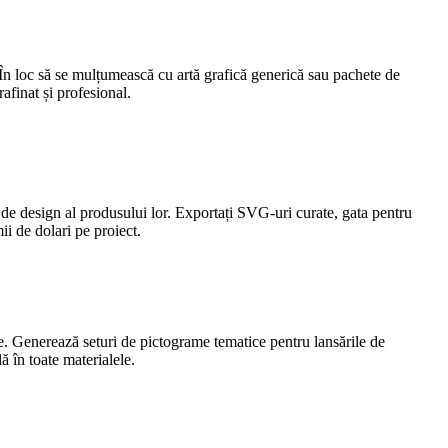
. În loc să se mulțumească cu artă grafică generică sau pachete de
afinat și profesional.
 de design al produsului lor. Exportați SVG-uri curate, gata pentru
ii de dolari pe proiect.
ie. Generează seturi de pictograme tematice pentru lansările de
ă în toate materialele.