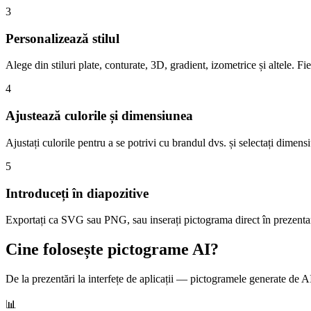
3
Personalizează stilul
Alege din stiluri plate, conturate, 3D, gradient, izometrice și altele. F
4
Ajustează culorile și dimensiunea
Ajustați culorile pentru a se potrivi cu brandul dvs. și selectați dimens
5
Introduceți în diapozitive
Exportați ca SVG sau PNG, sau inserați pictograma direct în prezentar
Cine folosește pictograme AI?
De la prezentări la interfețe de aplicații — pictogramele generate de A
📊