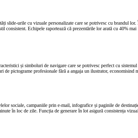
ăți slide-urile cu vizuale personalizate care se potrivesc cu brandul lor
stil consistent. Echipele raportează că prezentările lor arată cu 40% mai r
cteristici și simboluri de navigare care se potrivesc perfect cu sistemul
uri de pictograme profesionale fără a angaja un ilustrator, economisind m
lor sociale, campaniile prin e-mail, infografice și paginile de destinaț
ute în loc de zile. Funcția de generare în lot asigură consistența vizual