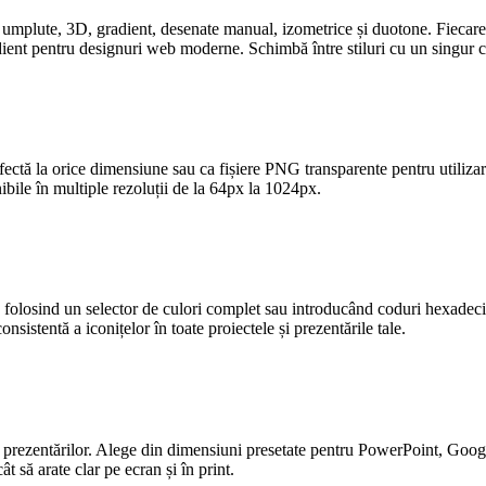
, umplute, 3D, gradient, desenate manual, izometrice și duotone. Fiecare 
ient pentru designuri web moderne. Schimbă între stiluri cu un singur c
ectă la orice dimensiune sau ca fișiere PNG transparente pentru utilizar
bile în multiple rezoluții de la 64px la 1024px.
ău folosind un selector de culori complet sau introducând coduri hexadec
nsistentă a iconițelor în toate proiectele și prezentările tale.
prezentărilor. Alege din dimensiuni presetate pentru PowerPoint, Googl
t să arate clar pe ecran și în print.