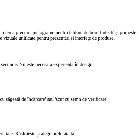
 o temă precum 'pictograme pentru tabloul de bord fintech' și primește u
me vizuale unificate pentru prezentări și interfețe de produse.
e secunde. Nu este necesară experiența în design.
 cu săgeată de încărcare' sau 'scut cu semn de verificare'.
i tale. Răsfoiește și alege preferata ta.