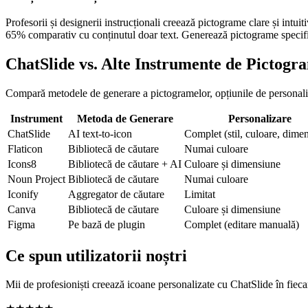
Profesorii și designerii instrucționali creează pictograme clare și intui
65% comparativ cu conținutul doar text. Generează pictograme specifice
ChatSlide vs. Alte Instrumente de Pictogr
Compară metodele de generare a pictogramelor, opțiunile de personaliza
Instrument
Metoda de Generare
Personalizare
ChatSlide
AI text-to-icon
Complet (stil, culoare, dime
Flaticon
Bibliotecă de căutare
Numai culoare
Icons8
Bibliotecă de căutare + AI
Culoare și dimensiune
Noun Project
Bibliotecă de căutare
Numai culoare
Iconify
Aggregator de căutare
Limitat
Canva
Bibliotecă de căutare
Culoare și dimensiune
Figma
Pe bază de plugin
Complet (editare manuală)
Ce spun utilizatorii noștri
Mii de profesioniști creează icoane personalizate cu ChatSlide în fiecar