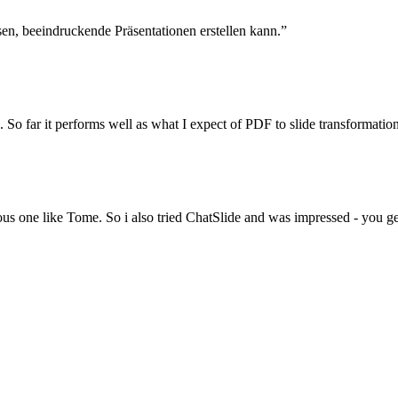
sen, beeindruckende Präsentationen erstellen kann.
”
. So far it performs well as what I expect of PDF to slide transformation
ous one like Tome. So i also tried ChatSlide and was impressed - you get 