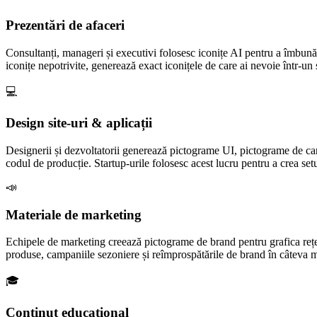
Prezentări de afaceri
Consultanți, manageri și executivi folosesc iconițe AI pentru a îmbunăt
iconițe nepotrivite, generează exact iconițele de care ai nevoie într-un 
💻
Design site-uri & aplicații
Designerii și dezvoltatorii generează pictograme UI, pictograme de cara
codul de producție. Startup-urile folosesc acest lucru pentru a crea set
📣
Materiale de marketing
Echipele de marketing creează pictograme de brand pentru grafica rețele
produse, campaniile sezoniere și reîmprospătările de brand în câteva min
🎓
Conținut educațional