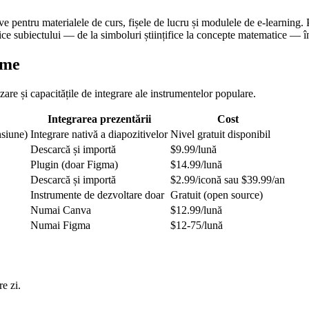
tive pentru materialele de curs, fișele de lucru și modulele de e-learning
 subiectului — de la simboluri științifice la concepte matematice — în 
ame
re și capacitățile de integrare ale instrumentelor populare.
Integrarea prezentării
Cost
nsiune)
Integrare nativă a diapozitivelor
Nivel gratuit disponibil
Descarcă și importă
$9.99/lună
Plugin (doar Figma)
$14.99/lună
Descarcă și importă
$2.99/iconă sau $39.99/an
Instrumente de dezvoltare doar
Gratuit (open source)
Numai Canva
$12.99/lună
Numai Figma
$12-75/lună
e zi.