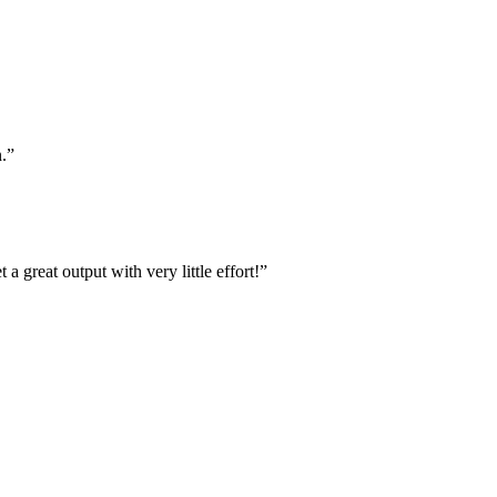
.
”
a great output with very little effort!
”