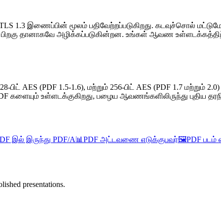
ட TLS 1.3 இணைப்பின் மூலம் பதிவேற்றப்படுகிறது. கடவுச்சொல் மட்டுமே 
்குப் பிறகு தானாகவே அழிக்கப்படுகின்றன. உங்கள் ஆவண உள்ளடக்கத்த
), 128-பிட் AES (PDF 1.5-1.6), மற்றும் 256-பிட் AES (PDF 1.7 மற்
ட PDF களையும் உள்ளடக்குகிறது, பழைய ஆவணங்களிலிருந்து புதிய தர
DF இல் இருந்து PDF/A
📊
PDF அட்டவணை எடுக்குபவர்
🖼️
PDF படம் எ
lished presentations.