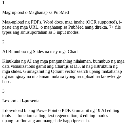
1
Mag-upload o Maghanap sa PubMed
Mag-upload ng PDFs, Word docs, mga imahe (OCR supported), i-
paste ang mga URL, o maghanap sa PubMed nang direkta. 7+ file
types ang sinusuportahan sa 3 input modes.
2
AI Bumubuo ng Slides na may mga Chart
Kinukuha ng AI ang mga pangunahing nilalaman, bumubuo ng mga
data visualizations gamit ang Chart.js at D3, at nag-iistruktura ng
mga slides. Gumagamit ng Qdrant vector search upang makahanap
ng nauugnay na nilalaman mula sa iyong na-upload na knowledge
base.
3
I-export at I-presenta
I-download bilang PowerPoint o PDF. Gumamit ng 19 AI editing
tools — function calling, text regeneration, 4 editing modes —
upang i-refine ang anumang slide bago ipresenta.