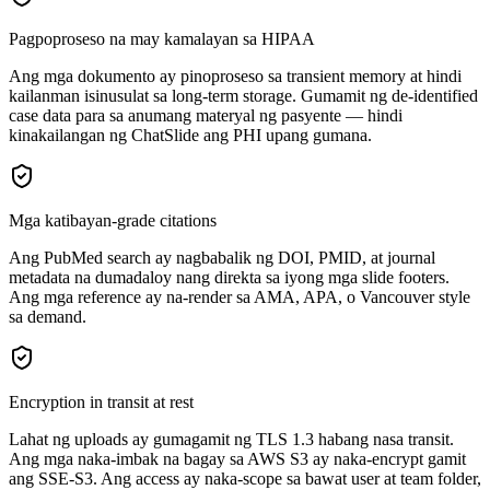
Pagpoproseso na may kamalayan sa HIPAA
Ang mga dokumento ay pinoproseso sa transient memory at hindi
kailanman isinusulat sa long-term storage. Gumamit ng de-identified
case data para sa anumang materyal ng pasyente — hindi
kinakailangan ng ChatSlide ang PHI upang gumana.
Mga katibayan-grade citations
Ang PubMed search ay nagbabalik ng DOI, PMID, at journal
metadata na dumadaloy nang direkta sa iyong mga slide footers.
Ang mga reference ay na-render sa AMA, APA, o Vancouver style
sa demand.
Encryption in transit at rest
Lahat ng uploads ay gumagamit ng TLS 1.3 habang nasa transit.
Ang mga naka-imbak na bagay sa AWS S3 ay naka-encrypt gamit
ang SSE-S3. Ang access ay naka-scope sa bawat user at team folder,