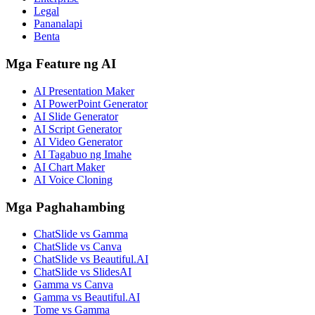
Legal
Pananalapi
Benta
Mga Feature ng AI
AI Presentation Maker
AI PowerPoint Generator
AI Slide Generator
AI Script Generator
AI Video Generator
AI Tagabuo ng Imahe
AI Chart Maker
AI Voice Cloning
Mga Paghahambing
ChatSlide vs Gamma
ChatSlide vs Canva
ChatSlide vs Beautiful.AI
ChatSlide vs SlidesAI
Gamma vs Canva
Gamma vs Beautiful.AI
Tome vs Gamma