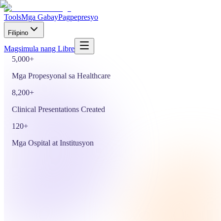
o i-drop ang PDF, DOCX, o PPTX para magsimula gamit ang
Tools
Mga Gabay
Pagpepresyo
sarili mong file
Filipino
Tingnan ang Use Cases
Magsimula nang Libre
5,000+
Mga Propesyonal sa Healthcare
8,200+
Clinical Presentations Created
120+
Mga Ospital at Institusyon