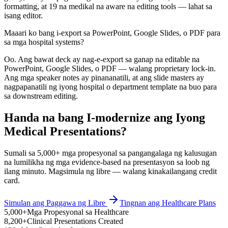
formatting, at 19 na medikal na aware na editing tools — lahat sa
isang editor.
Maaari ko bang i-export sa PowerPoint, Google Slides, o PDF para
sa mga hospital systems?
Oo. Ang bawat deck ay nag-e-export sa ganap na editable na
PowerPoint, Google Slides, o PDF — walang proprietary lock-in.
Ang mga speaker notes ay pinananatili, at ang slide masters ay
nagpapanatili ng iyong hospital o department template na buo para
sa downstream editing.
Handa na bang I-modernize ang Iyong
Medical Presentations?
Sumali sa 5,000+ mga propesyonal sa pangangalaga ng kalusugan
na lumilikha ng mga evidence-based na presentasyon sa loob ng
ilang minuto. Magsimula ng libre — walang kinakailangang credit
card.
Simulan ang Paggawa ng Libre
Tingnan ang Healthcare Plans
5,000+
Mga Propesyonal sa Healthcare
8,200+
Clinical Presentations Created