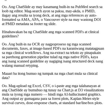
Oo. Ang ChatSlide ay may kasamang built-in na PubMed search sa
loob ng editor. Mag-search ayon sa paksa, may-akda, o PMID,
ilagay ang resulta sa iyong deck, at ang mga references ay auto-
formatted sa AMA, APA, o Vancouver style na may wastong DOI
at PMID metadata sa footer ng slide.
Hinahawakan ba ng ChatSlide ang mga scanned PDFs at clinical
guidelines?
Oo. Ang built-in na OCR ay nagpoproseso ng mga scanned
documents, faxes, at image-based PDFs na karaniwang matatagpuan
sa mga clinical workflows. Ang na-extract na teksto ay pinapakain
sa parehong generation pipeline tulad ng mga native PDFs, kaya
ang isang scanned guideline ay nagiging isang structured deck nang
walang manual retyping.
Maaari ba itong bumuo ng tumpak na mga chart mula sa clinical
data?
Oo. Mag-upload ng Excel, CSV, o i-paste ang mga talahanayan at
ang ChatSlide ay bumubuo ng tunay na Chart.js at D3 visualizations
mula sa iyong mga numero — hindi mga AI-hallucinated graphics.
Ang output ay gumagana para sa forest plots, Kaplan-Meier-style
survival curves, dose-response charts, at standard bar/line/box plots.