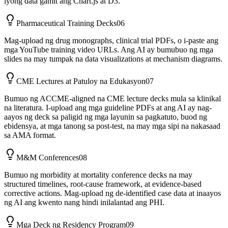
iyong data gamit ang Chart.js at D3.
Pharmaceutical Training Decks
06
Mag-upload ng drug monographs, clinical trial PDFs, o i-paste ang
mga YouTube training video URLs. Ang AI ay bumubuo ng mga
slides na may tumpak na data visualizations at mechanism diagrams.
CME Lectures at Patuloy na Edukasyon
07
Bumuo ng ACCME-aligned na CME lecture decks mula sa klinikal
na literatura. I-upload ang mga guideline PDFs at ang AI ay nag-
aayos ng deck sa paligid ng mga layunin sa pagkatuto, buod ng
ebidensya, at mga tanong sa post-test, na may mga sipi na nakasaad
sa AMA format.
M&M Conferences
08
Bumuo ng morbidity at mortality conference decks na may
structured timelines, root-cause framework, at evidence-based
corrective actions. Mag-upload ng de-identified case data at inaayos
ng AI ang kwento nang hindi inilalantad ang PHI.
Mga Deck ng Residency Program
09