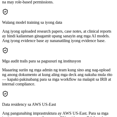
na may role-based permissions.
Walang model training sa iyong data
Ang iyong uploaded research papers, case notes, at clinical reports
ay hindi kailanman ginagamit upang sanayin ang mga AI models.
Ang iyong evidence base ay nananatiling iyong evidence base.
Mga audit trails para sa pagsusuri ng institusyon
Maaaring suriin ng mga admin ng team kung sino ang nag-upload
ng anong dokumento at kung aling mga deck ang nakuha mula rito
— kapaki-pakinabang para sa mga workflow na malapit sa IRB at
internal compliance.
Data residency sa AWS US-East
Ang pangunahing imprastruktura ay AWS US-East. Para sa mga