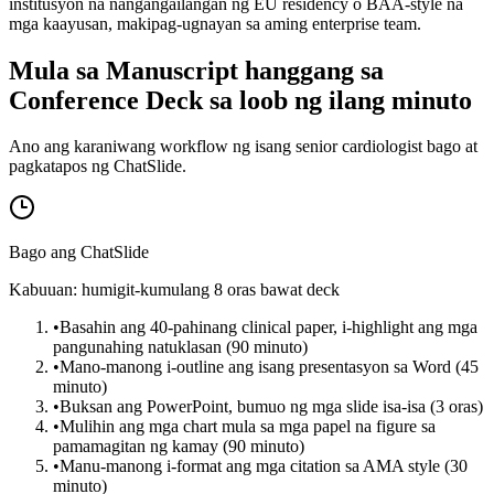
institusyon na nangangailangan ng EU residency o BAA-style na
mga kaayusan, makipag-ugnayan sa aming enterprise team.
Mula sa Manuscript hanggang sa
Conference Deck sa loob ng ilang minuto
Ano ang karaniwang workflow ng isang senior cardiologist bago at
pagkatapos ng ChatSlide.
Bago ang ChatSlide
Kabuuan: humigit-kumulang 8 oras bawat deck
•
Basahin ang 40-pahinang clinical paper, i-highlight ang mga
pangunahing natuklasan (90 minuto)
•
Mano-manong i-outline ang isang presentasyon sa Word (45
minuto)
•
Buksan ang PowerPoint, bumuo ng mga slide isa-isa (3 oras)
•
Mulihin ang mga chart mula sa mga papel na figure sa
pamamagitan ng kamay (90 minuto)
•
Manu-manong i-format ang mga citation sa AMA style (30
minuto)