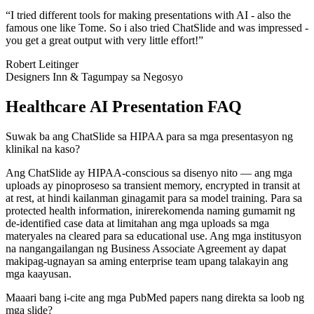
“
I tried different tools for making presentations with AI - also the
famous one like Tome. So i also tried ChatSlide and was impressed -
you get a great output with very little effort!
”
Robert Leitinger
Designers Inn & Tagumpay sa Negosyo
Healthcare AI Presentation FAQ
Suwak ba ang ChatSlide sa HIPAA para sa mga presentasyon ng
klinikal na kaso?
Ang ChatSlide ay HIPAA-conscious sa disenyo nito — ang mga
uploads ay pinoproseso sa transient memory, encrypted in transit at
at rest, at hindi kailanman ginagamit para sa model training. Para sa
protected health information, inirerekomenda naming gumamit ng
de-identified case data at limitahan ang mga uploads sa mga
materyales na cleared para sa educational use. Ang mga institusyon
na nangangailangan ng Business Associate Agreement ay dapat
makipag-ugnayan sa aming enterprise team upang talakayin ang
mga kaayusan.
Maaari bang i-cite ang mga PubMed papers nang direkta sa loob ng
mga slide?