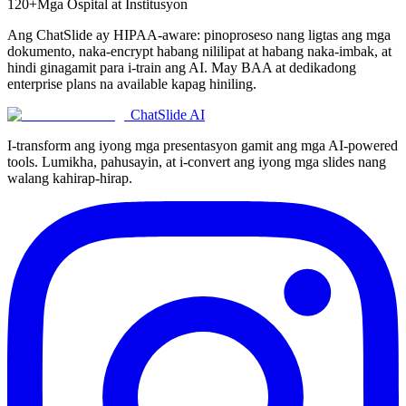
120+
Mga Ospital at Institusyon
Ang ChatSlide ay HIPAA-aware: pinoproseso nang ligtas ang mga
dokumento, naka-encrypt habang nililipat at habang naka-imbak, at
hindi ginagamit para i-train ang AI. May BAA at dedikadong
enterprise plans na available kapag hiniling.
ChatSlide AI
I-transform ang iyong mga presentasyon gamit ang mga AI-powered
tools. Lumikha, pahusayin, at i-convert ang iyong mga slides nang
walang kahirap-hirap.