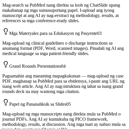
Mag-search sa PubMed nang direkta sa loob ng ChatSlide upang
makahanap ng mga sumusuportang papel. I-upload ang iyong
manuscript at ang AI ay nag-eextract ng methodology, results, at
references sa mga conference-ready slides.
Mga Materyales para sa Edukasyon ng Pasyente
03
Mag-upload ng clinical guidelines o discharge instructions sa
anumang format (PDF, Word, scanned images). Pinadali ng AI ang
medical language sa mga patient-friendly slides.
Grand Rounds Presentations
04
Pagsamahin ang maraming mapagkukunan — mag-upload ng case
PDF, maghanap sa PubMed para sa ebidensya, i-paste ang URL ng
isang web article. Ang AI ay nag-istruktura ng lahat sa isang grand
rounds deck na may wastong mga citation.
Papel ng Pananaliksik sa Slides
05
Mag-upload ng mga manuscripts nang direkta mula sa PubMed o
journal PDFs. Ang AI ay kumukuha ng PICO framework,
methodology, results, at discussion. Ang mga tsart ay nabuo mula sa