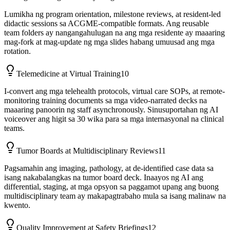
Lumikha ng program orientation, milestone reviews, at resident-led
didactic sessions sa ACGME-compatible formats. Ang reusable
team folders ay nangangahulugan na ang mga residente ay maaaring
mag-fork at mag-update ng mga slides habang umuusad ang mga
rotation.
Telemedicine at Virtual Training
10
I-convert ang mga telehealth protocols, virtual care SOPs, at remote-
monitoring training documents sa mga video-narrated decks na
maaaring panoorin ng staff asynchronously. Sinusuportahan ng AI
voiceover ang higit sa 30 wika para sa mga internasyonal na clinical
teams.
Tumor Boards at Multidisciplinary Reviews
11
Pagsamahin ang imaging, pathology, at de-identified case data sa
isang nakabalangkas na tumor board deck. Inaayos ng AI ang
differential, staging, at mga opsyon sa paggamot upang ang buong
multidisciplinary team ay makapagtrabaho mula sa isang malinaw na
kwento.
Quality Improvement at Safety Briefings
12