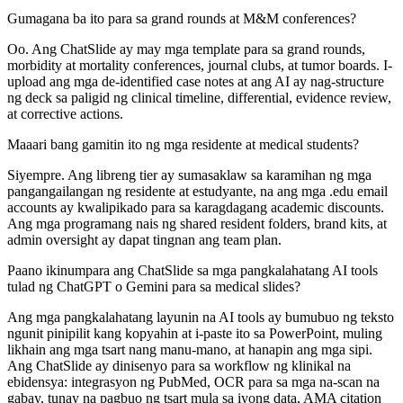
Gumagana ba ito para sa grand rounds at M&M conferences?
Oo. Ang ChatSlide ay may mga template para sa grand rounds,
morbidity at mortality conferences, journal clubs, at tumor boards. I-
upload ang mga de-identified case notes at ang AI ay nag-structure
ng deck sa paligid ng clinical timeline, differential, evidence review,
at corrective actions.
Maaari bang gamitin ito ng mga residente at medical students?
Siyempre. Ang libreng tier ay sumasaklaw sa karamihan ng mga
pangangailangan ng residente at estudyante, na ang mga .edu email
accounts ay kwalipikado para sa karagdagang academic discounts.
Ang mga programang nais ng shared resident folders, brand kits, at
admin oversight ay dapat tingnan ang team plan.
Paano ikinumpara ang ChatSlide sa mga pangkalahatang AI tools
tulad ng ChatGPT o Gemini para sa medical slides?
Ang mga pangkalahatang layunin na AI tools ay bumubuo ng teksto
ngunit pinipilit kang kopyahin at i-paste ito sa PowerPoint, muling
likhain ang mga tsart nang manu-mano, at hanapin ang mga sipi.
Ang ChatSlide ay dinisenyo para sa workflow ng klinikal na
ebidensya: integrasyon ng PubMed, OCR para sa mga na-scan na
gabay, tunay na pagbuo ng tsart mula sa iyong data, AMA citation