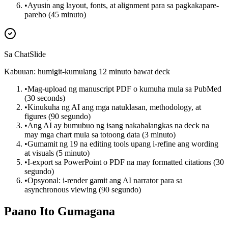
•
Ayusin ang layout, fonts, at alignment para sa pagkakapare-
pareho (45 minuto)
Sa ChatSlide
Kabuuan: humigit-kumulang 12 minuto bawat deck
•
Mag-upload ng manuscript PDF o kumuha mula sa PubMed
(30 seconds)
•
Kinukuha ng AI ang mga natuklasan, methodology, at
figures (90 segundo)
•
Ang AI ay bumubuo ng isang nakabalangkas na deck na
may mga chart mula sa totoong data (3 minuto)
•
Gumamit ng 19 na editing tools upang i-refine ang wording
at visuals (5 minuto)
•
I-export sa PowerPoint o PDF na may formatted citations (30
segundo)
•
Opsyonal: i-render gamit ang AI narrator para sa
asynchronous viewing (90 segundo)
Paano Ito Gumagana