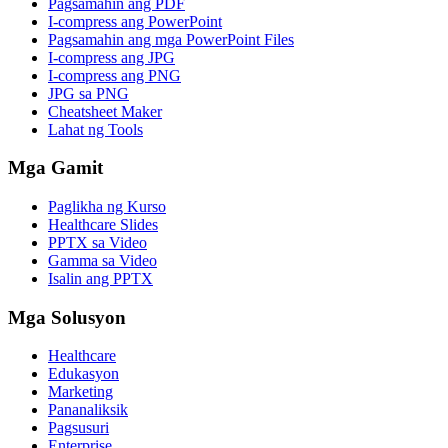
Pagsamahin ang PDF
I-compress ang PowerPoint
Pagsamahin ang mga PowerPoint Files
I-compress ang JPG
I-compress ang PNG
JPG sa PNG
Cheatsheet Maker
Lahat ng Tools
Mga Gamit
Paglikha ng Kurso
Healthcare Slides
PPTX sa Video
Gamma sa Video
Isalin ang PPTX
Mga Solusyon
Healthcare
Edukasyon
Marketing
Pananaliksik
Pagsusuri
Enterprise