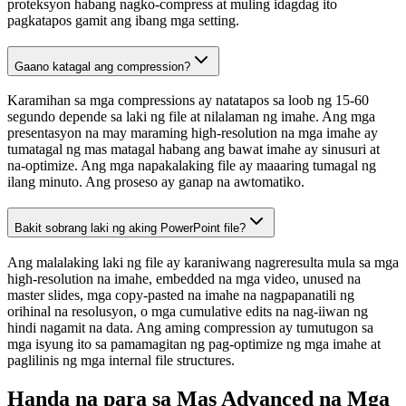
proteksyon habang nagko-compress at muling idagdag ito
pagkatapos gamit ang ibang mga setting.
Gaano katagal ang compression?
Karamihan sa mga compressions ay natatapos sa loob ng 15-60
segundo depende sa laki ng file at nilalaman ng imahe. Ang mga
presentasyon na may maraming high-resolution na mga imahe ay
tumatagal ng mas matagal habang ang bawat imahe ay sinusuri at
na-optimize. Ang mga napakalaking file ay maaaring tumagal ng
ilang minuto. Ang proseso ay ganap na awtomatiko.
Bakit sobrang laki ng aking PowerPoint file?
Ang malalaking laki ng file ay karaniwang nagreresulta mula sa mga
high-resolution na imahe, embedded na mga video, unused na
master slides, mga copy-pasted na imahe na nagpapanatili ng
orihinal na resolusyon, o mga cumulative edits na nag-iiwan ng
hindi nagamit na data. Ang aming compression ay tumutugon sa
mga isyung ito sa pamamagitan ng pag-optimize ng mga imahe at
paglilinis ng mga internal file structures.
Handa na para sa Mas Advanced na Mga