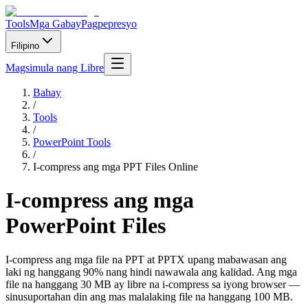
Tools
Mga Gabay
Pagpepresyo
Filipino
Magsimula nang Libre
Bahay
/
Tools
/
PowerPoint Tools
/
I-compress ang mga PPT Files Online
I-compress ang mga
PowerPoint Files
I-compress ang mga file na PPT at PPTX upang mabawasan ang
laki ng hanggang 90% nang hindi nawawala ang kalidad. Ang mga
file na hanggang 30 MB ay libre na i-compress sa iyong browser —
sinusuportahan din ang mas malalaking file na hanggang 100 MB.