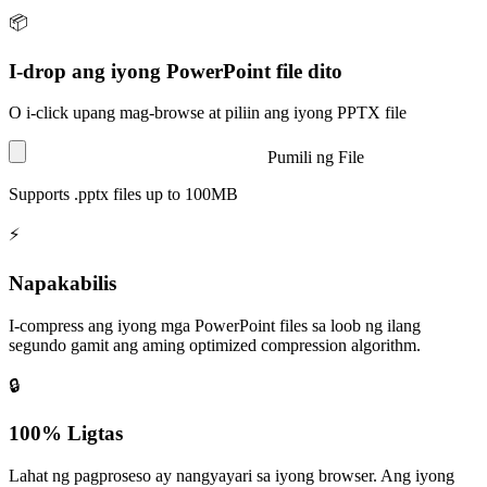
📦
I-drop ang iyong PowerPoint file dito
O i-click upang mag-browse at piliin ang iyong PPTX file
Pumili ng File
Supports
.pptx
files
up to 100MB
⚡
Napakabilis
I-compress ang iyong mga PowerPoint files sa loob ng ilang
segundo gamit ang aming optimized compression algorithm.
🔒
100% Ligtas
Lahat ng pagproseso ay nangyayari sa iyong browser. Ang iyong