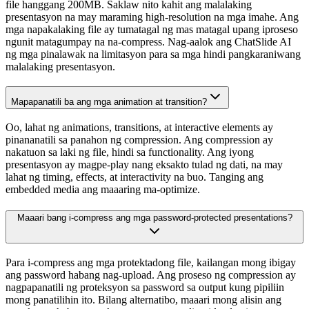
file hanggang 200MB. Saklaw nito kahit ang malalaking
presentasyon na may maraming high-resolution na mga imahe. Ang
mga napakalaking file ay tumatagal ng mas matagal upang iproseso
ngunit matagumpay na na-compress. Nag-aalok ang ChatSlide AI
ng mga pinalawak na limitasyon para sa mga hindi pangkaraniwang
malalaking presentasyon.
Mapapanatili ba ang mga animation at transition?
Oo, lahat ng animations, transitions, at interactive elements ay
pinananatili sa panahon ng compression. Ang compression ay
nakatuon sa laki ng file, hindi sa functionality. Ang iyong
presentasyon ay magpe-play nang eksakto tulad ng dati, na may
lahat ng timing, effects, at interactivity na buo. Tanging ang
embedded media ang maaaring ma-optimize.
Maaari bang i-compress ang mga password-protected presentations?
Para i-compress ang mga protektadong file, kailangan mong ibigay
ang password habang nag-upload. Ang proseso ng compression ay
nagpapanatili ng proteksyon sa password sa output kung pipiliin
mong panatilihin ito. Bilang alternatibo, maaari mong alisin ang