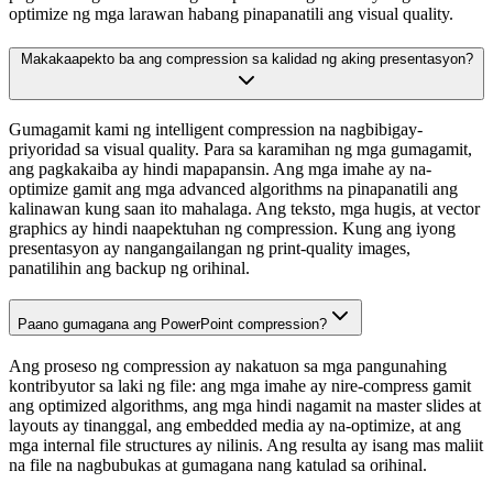
optimize ng mga larawan habang pinapanatili ang visual quality.
Makakaapekto ba ang compression sa kalidad ng aking presentasyon?
Gumagamit kami ng intelligent compression na nagbibigay-
priyoridad sa visual quality. Para sa karamihan ng mga gumagamit,
ang pagkakaiba ay hindi mapapansin. Ang mga imahe ay na-
optimize gamit ang mga advanced algorithms na pinapanatili ang
kalinawan kung saan ito mahalaga. Ang teksto, mga hugis, at vector
graphics ay hindi naapektuhan ng compression. Kung ang iyong
presentasyon ay nangangailangan ng print-quality images,
panatilihin ang backup ng orihinal.
Paano gumagana ang PowerPoint compression?
Ang proseso ng compression ay nakatuon sa mga pangunahing
kontribyutor sa laki ng file: ang mga imahe ay nire-compress gamit
ang optimized algorithms, ang mga hindi nagamit na master slides at
layouts ay tinanggal, ang embedded media ay na-optimize, at ang
mga internal file structures ay nilinis. Ang resulta ay isang mas maliit
na file na nagbubukas at gumagana nang katulad sa orihinal.