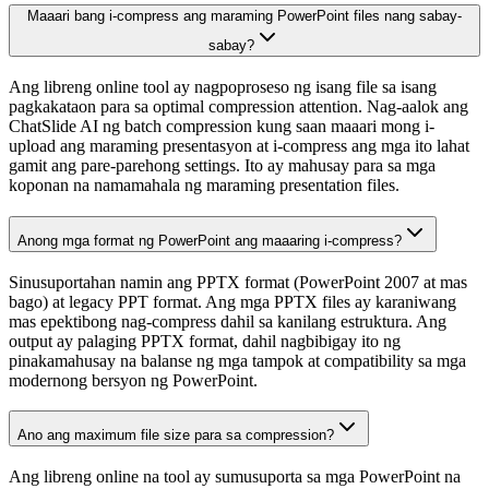
Maaari bang i-compress ang maraming PowerPoint files nang sabay-
sabay?
Ang libreng online tool ay nagpoproseso ng isang file sa isang
pagkakataon para sa optimal compression attention. Nag-aalok ang
ChatSlide AI ng batch compression kung saan maaari mong i-
upload ang maraming presentasyon at i-compress ang mga ito lahat
gamit ang pare-parehong settings. Ito ay mahusay para sa mga
koponan na namamahala ng maraming presentation files.
Anong mga format ng PowerPoint ang maaaring i-compress?
Sinusuportahan namin ang PPTX format (PowerPoint 2007 at mas
bago) at legacy PPT format. Ang mga PPTX files ay karaniwang
mas epektibong nag-compress dahil sa kanilang estruktura. Ang
output ay palaging PPTX format, dahil nagbibigay ito ng
pinakamahusay na balanse ng mga tampok at compatibility sa mga
modernong bersyon ng PowerPoint.
Ano ang maximum file size para sa compression?
Ang libreng online na tool ay sumusuporta sa mga PowerPoint na