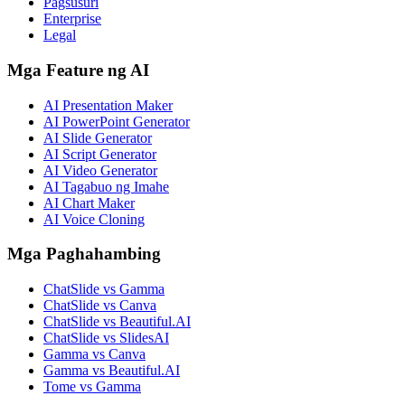
Pagsusuri
Enterprise
Legal
Mga Feature ng AI
AI Presentation Maker
AI PowerPoint Generator
AI Slide Generator
AI Script Generator
AI Video Generator
AI Tagabuo ng Imahe
AI Chart Maker
AI Voice Cloning
Mga Paghahambing
ChatSlide vs Gamma
ChatSlide vs Canva
ChatSlide vs Beautiful.AI
ChatSlide vs SlidesAI
Gamma vs Canva
Gamma vs Beautiful.AI
Tome vs Gamma