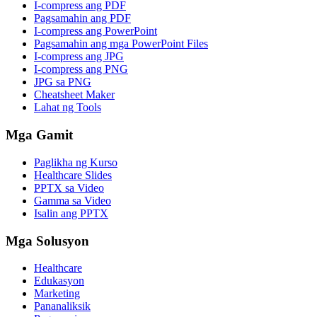
I-compress ang PDF
Pagsamahin ang PDF
I-compress ang PowerPoint
Pagsamahin ang mga PowerPoint Files
I-compress ang JPG
I-compress ang PNG
JPG sa PNG
Cheatsheet Maker
Lahat ng Tools
Mga Gamit
Paglikha ng Kurso
Healthcare Slides
PPTX sa Video
Gamma sa Video
Isalin ang PPTX
Mga Solusyon
Healthcare
Edukasyon
Marketing
Pananaliksik