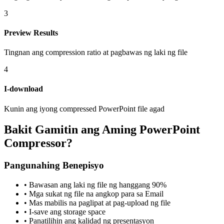
3
Preview Results
Tingnan ang compression ratio at pagbawas ng laki ng file
4
I-download
Kunin ang iyong compressed PowerPoint file agad
Bakit Gamitin ang Aming PowerPoint
Compressor?
Pangunahing Benepisyo
•
Bawasan ang laki ng file ng hanggang 90%
•
Mga sukat ng file na angkop para sa Email
•
Mas mabilis na paglipat at pag-upload ng file
•
I-save ang storage space
•
Panatilihin ang kalidad ng presentasyon