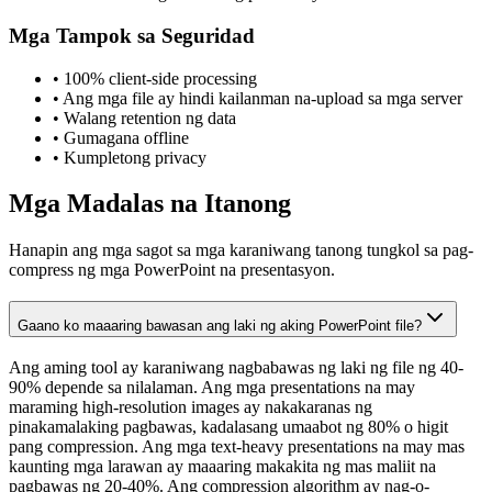
Mga Tampok sa Seguridad
•
100% client-side processing
•
Ang mga file ay hindi kailanman na-upload sa mga server
•
Walang retention ng data
•
Gumagana offline
•
Kumpletong privacy
Mga Madalas na Itanong
Hanapin ang mga sagot sa mga karaniwang tanong tungkol sa pag-
compress ng mga PowerPoint na presentasyon.
Gaano ko maaaring bawasan ang laki ng aking PowerPoint file?
Ang aming tool ay karaniwang nagbabawas ng laki ng file ng 40-
90% depende sa nilalaman. Ang mga presentations na may
maraming high-resolution images ay nakakaranas ng
pinakamalaking pagbawas, kadalasang umaabot ng 80% o higit
pang compression. Ang mga text-heavy presentations na may mas
kaunting mga larawan ay maaaring makakita ng mas maliit na
pagbawas ng 20-40%. Ang compression algorithm ay nag-o-