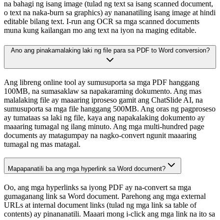
na bahagi ng isang image (tulad ng text sa isang scanned document,
o text na naka-burn sa graphics) ay nananatiling isang image at hindi
editable bilang text. I-run ang OCR sa mga scanned documents
muna kung kailangan mo ang text na iyon na maging editable.
Ano ang pinakamalaking laki ng file para sa PDF to Word conversion?
Ang libreng online tool ay sumusuporta sa mga PDF hanggang
100MB, na sumasaklaw sa napakaraming dokumento. Ang mas
malalaking file ay maaaring iproseso gamit ang ChatSlide AI, na
sumusuporta sa mga file hanggang 500MB. Ang oras ng pagproseso
ay tumataas sa laki ng file, kaya ang napakalaking dokumento ay
maaaring tumagal ng ilang minuto. Ang mga multi-hundred page
documents ay matagumpay na nagko-convert ngunit maaaring
tumagal ng mas matagal.
Mapapanatili ba ang mga hyperlink sa Word document?
Oo, ang mga hyperlinks sa iyong PDF ay na-convert sa mga
gumaganang link sa Word document. Parehong ang mga external
URLs at internal document links (tulad ng mga link sa table of
contents) ay pinananatili. Maaari mong i-click ang mga link na ito sa