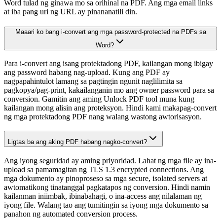
Word tulad ng ginawa mo sa orihinal na PDF. Ang mga email links
at iba pang uri ng URL ay pinananatili din.
Maaari ko bang i-convert ang mga password-protected na PDFs sa
Word?
Para i-convert ang isang protektadong PDF, kailangan mong ibigay
ang password habang nag-upload. Kung ang PDF ay
nagpapahintulot lamang sa pagtingin ngunit naglilimita sa
pagkopya/pag-print, kakailanganin mo ang owner password para sa
conversion. Gamitin ang aming Unlock PDF tool muna kung
kailangan mong alisin ang proteksyon. Hindi kami makapag-convert
ng mga protektadong PDF nang walang wastong awtorisasyon.
Ligtas ba ang aking PDF habang nagko-convert?
Ang iyong seguridad ay aming priyoridad. Lahat ng mga file ay ina-
upload sa pamamagitan ng TLS 1.3 encrypted connections. Ang
mga dokumento ay pinoproseso sa mga secure, isolated servers at
awtomatikong tinatanggal pagkatapos ng conversion. Hindi namin
kailanman iniimbak, ibinabahagi, o ina-access ang nilalaman ng
iyong file. Walang tao ang tumitingin sa iyong mga dokumento sa
panahon ng automated conversion process.