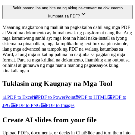
Bakit parang iba ang hitsura ng aking na-convert na dokumento
kumpara sa PDF?
Maaaring magkaroon ng maliliit na pagkakaiba dahil ang mga PDF
at Word na dokumento ay humahawak ng pag-format nang iba. Ang
mga karaniwang sanhi ay: mga font na hindi naka-install sa iyong
sistema na pinapalitan, mga kumplikadong text box na pinasimple,
ilang mga advanced na tampok ng PDF na walang katumbas sa
Word, at ang mga sukat ng pahina na nag-iiba sa pagitan ng mga
format. Para sa mga kritikal na dokumento, ihambing ang output sa
orihinal at gumawa ng mga manu-manong pagsasaayos kung
kinakailangan.
Tuklasin ang Kaugnay na Mga Tool
📊
PDF to Excel
📽️
PDF to PowerPoint
🌐
PDF to HTML
🖼️
PDF to
JPG
🖼️
PDF to PNG
🖼️
PDF to Images
Create AI slides from your file
Upload PDFs, documents, or decks in ChatSlide and turn them into