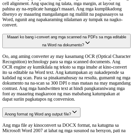
cell alignment. Ang spacing ng talata, mga margin, at layout ng
pahina ay na-replicate hangga't maaari. Ang mga kumplikadong
disenyo ay maaaring mangailangan ng maliliit na pagsasaayos sa
Word, ngunit ang napakaraming nilalaman ay tumpak na nagko-
convert.
Maaari ko bang i-convert ang mga scanned na PDFs sa mga editable
na Word na dokumento?
Oo, ang aming converter ay may kasamang OCR (Optical Character
Recognition) technology para sa mga scanned documents. Ang
OCR engine ay kumikilala ng teksto sa mga imahe at kino-convert
ito sa editable na Word text. Ang katumpakan ay nakadepende sa
kalidad ng scan. Para sa pinakamahusay na resulta, gumamit ng mga
dokumento na na-scan sa 300 DPI o mas mataas na may magandang
contrast. Ang mga handwritten text at hindi pangkaraniwang mga
font ay maaaring magkaroon ng mas mababang katumpakan at
dapat suriin pagkatapos ng conversion.
Anong format ng Word ang output file?
Ang mga file ay kinoconvert sa DOCX format, na katugma sa
Microsoft Word 2007 at lahat ng mga susunod na bersyon, pati na