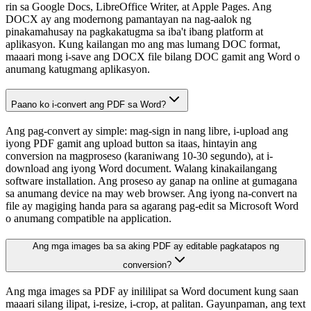
rin sa Google Docs, LibreOffice Writer, at Apple Pages. Ang
DOCX ay ang modernong pamantayan na nag-aalok ng
pinakamahusay na pagkakatugma sa iba't ibang platform at
aplikasyon. Kung kailangan mo ang mas lumang DOC format,
maaari mong i-save ang DOCX file bilang DOC gamit ang Word o
anumang katugmang aplikasyon.
Paano ko i-convert ang PDF sa Word?
Ang pag-convert ay simple: mag-sign in nang libre, i-upload ang
iyong PDF gamit ang upload button sa itaas, hintayin ang
conversion na magproseso (karaniwang 10-30 segundo), at i-
download ang iyong Word document. Walang kinakailangang
software installation. Ang proseso ay ganap na online at gumagana
sa anumang device na may web browser. Ang iyong na-convert na
file ay magiging handa para sa agarang pag-edit sa Microsoft Word
o anumang compatible na application.
Ang mga images ba sa aking PDF ay editable pagkatapos ng
conversion?
Ang mga images sa PDF ay inililipat sa Word document kung saan
maaari silang ilipat, i-resize, i-crop, at palitan. Gayunpaman, ang text