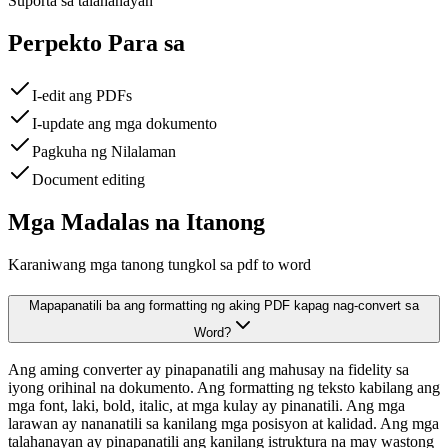
Suporta sa talahanayan
Perpekto Para sa
I-edit ang PDFs
I-update ang mga dokumento
Pagkuha ng Nilalaman
Document editing
Mga Madalas na Itanong
Karaniwang mga tanong tungkol sa pdf to word
Mapapanatili ba ang formatting ng aking PDF kapag nag-convert sa
Word?
Ang aming converter ay pinapanatili ang mahusay na fidelity sa
iyong orihinal na dokumento. Ang formatting ng teksto kabilang ang
mga font, laki, bold, italic, at mga kulay ay pinanatili. Ang mga
larawan ay nananatili sa kanilang mga posisyon at kalidad. Ang mga
talahanayan ay pinapanatili ang kanilang istruktura na may wastong