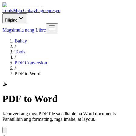
Tools
Mga Gabay
Pagpepresyo
Filipino
Magsimula nang Libre
Bahay
/
Tools
/
PDF Conversion
/
PDF to Word
📝
PDF to Word
I-convert ang mga PDF file sa editable na Word documents.
Panatilihin ang formatting, mga imahe, at layout.