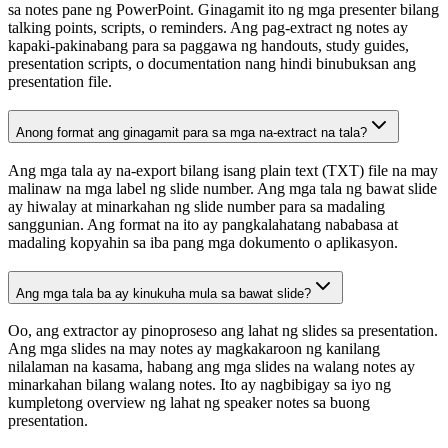
sa notes pane ng PowerPoint. Ginagamit ito ng mga presenter bilang
talking points, scripts, o reminders. Ang pag-extract ng notes ay
kapaki-pakinabang para sa paggawa ng handouts, study guides,
presentation scripts, o documentation nang hindi binubuksan ang
presentation file.
Anong format ang ginagamit para sa mga na-extract na tala?
Ang mga tala ay na-export bilang isang plain text (TXT) file na may
malinaw na mga label ng slide number. Ang mga tala ng bawat slide
ay hiwalay at minarkahan ng slide number para sa madaling
sanggunian. Ang format na ito ay pangkalahatang nababasa at
madaling kopyahin sa iba pang mga dokumento o aplikasyon.
Ang mga tala ba ay kinukuha mula sa bawat slide?
Oo, ang extractor ay pinoproseso ang lahat ng slides sa presentation.
Ang mga slides na may notes ay magkakaroon ng kanilang
nilalaman na kasama, habang ang mga slides na walang notes ay
minarkahan bilang walang notes. Ito ay nagbibigay sa iyo ng
kumpletong overview ng lahat ng speaker notes sa buong
presentation.