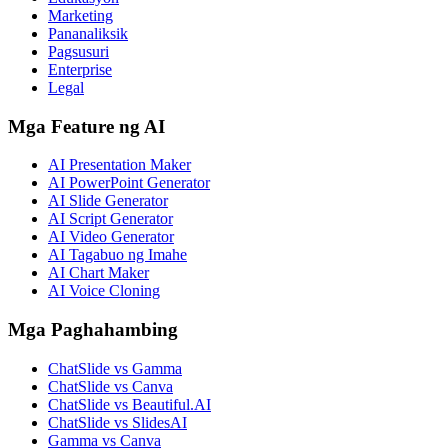
Marketing
Pananaliksik
Pagsusuri
Enterprise
Legal
Mga Feature ng AI
AI Presentation Maker
AI PowerPoint Generator
AI Slide Generator
AI Script Generator
AI Video Generator
AI Tagabuo ng Imahe
AI Chart Maker
AI Voice Cloning
Mga Paghahambing
ChatSlide vs Gamma
ChatSlide vs Canva
ChatSlide vs Beautiful.AI
ChatSlide vs SlidesAI
Gamma vs Canva