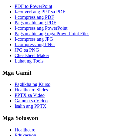
PDF to PowerPoint
I-convert ang PPT sa PDF
I-compress ang PDF
Pagsamahin ang PDF
I-compress ang PowerPoint
Pagsamahin ang mga PowerPoint Files
I-compress ang JPG
I-compress ang PNG
JPG sa PNG
Cheatsheet Maker
Lahat ng Tools
Mga Gamit
Paglikha ng Kurso
Healthcare Slides
PPTX sa Video
Gamma sa Video
Isalin ang PPTX
Mga Solusyon
Healthcare
Edukasyon