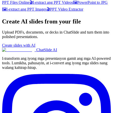
PPT Files Online
🎬
I-extract ang PPT Videos
🖼️
PowerPoint to JPG
🖼️
I-extract ang PPT Images
🎬
PPT Video Extractor
Create AI slides from your file
Upload PDFs, documents, or decks in ChatSlide and turn them into
polished presentations.
Create slides with AI
ChatSlide AI
I-transform ang iyong mga presentasyon gamit ang mga AI-powered
tools. Lumikha, pahusayin, at i-convert ang iyong mga slides nang
walang kahirap-hirap.