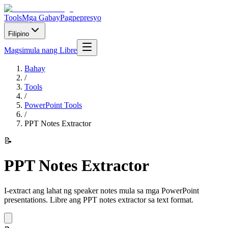
Tools
Mga Gabay
Pagpepresyo
Filipino
Magsimula nang Libre
Bahay
/
Tools
/
PowerPoint Tools
/
PPT Notes Extractor
📝
PPT Notes Extractor
I-extract ang lahat ng speaker notes mula sa mga PowerPoint
presentations. Libre ang PPT notes extractor sa text format.