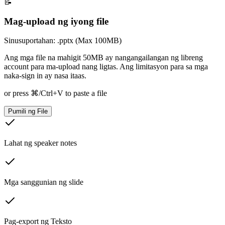
📝
Mag-upload ng iyong file
Sinusuportahan: .pptx (Max 100MB)
Ang mga file na mahigit 50MB ay nangangailangan ng libreng
account para ma-upload nang ligtas. Ang limitasyon para sa mga
naka-sign in ay nasa itaas.
or press ⌘/Ctrl+V to paste a file
Pumili ng File
Lahat ng speaker notes
Mga sanggunian ng slide
Pag-export ng Teksto