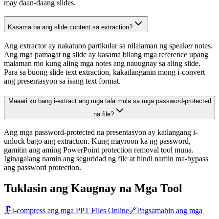
may daan-daang slides.
Kasama ba ang slide content sa extraction?
Ang extractor ay nakatuon partikular sa nilalaman ng speaker notes.
Ang mga pamagat ng slide ay kasama bilang mga reference upang
malaman mo kung aling mga notes ang nauugnay sa aling slide.
Para sa buong slide text extraction, kakailanganin mong i-convert
ang presentasyon sa isang text format.
Maaari ko bang i-extract ang mga tala mula sa mga password-protected
na file?
Ang mga password-protected na presentasyon ay kailangang i-
unlock bago ang extraction. Kung mayroon ka ng password,
gamitin ang aming PowerPoint protection removal tool muna.
Iginagalang namin ang seguridad ng file at hindi namin ma-bypass
ang password protection.
Tuklasin ang Kaugnay na Mga Tool
🗜️
I-compress ang mga PPT Files Online
🔗
Pagsamahin ang mga