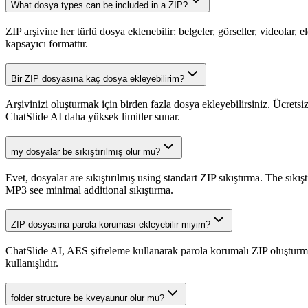
What dosya types can be included in a ZIP?
ZIP arşivine her türlü dosya eklenebilir: belgeler, görseller, videolar,
kapsayıcı formattır.
Bir ZIP dosyasına kaç dosya ekleyebilirim?
Arşivinizi oluşturmak için birden fazla dosya ekleyebilirsiniz. Ücre
ChatSlide AI daha yüksek limitler sunar.
my dosyalar be sıkıştırılmış olur mu?
Evet, dosyalar are sıkıştırılmış using standart ZIP sıkıştırma. The sık
MP3 see minimal additional sıkıştırma.
ZIP dosyasına parola koruması ekleyebilir miyim?
ChatSlide AI, AES şifreleme kullanarak parola korumalı ZIP oluşturma 
kullanışlıdır.
folder structure be kveyaunur olur mu?