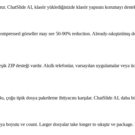
rur. ChatSlide AI, klasör yüklediğinizde klasör yapısını korumayı deste
 uncompressed görseller may see 50-90% reduction. Already-sıkıştırılmı
k ZIP desteği vardır. Akıllı telefonlar, varsayılan uygulamalar veya ücre
 çoğu tipik dosya paketleme ihtiyacını karşılar. ChatSlide AI, daha büyü
sya boyutu ve count. Larger dosyalar take longer to sıkıştır ve package.