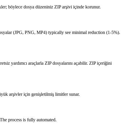
kler; böylece dosya düzeniniz ZIP arşivi içinde korunur.
ş dosyalar (JPG, PNG, MP4) typically see minimal reduction (1-5%).
tsiz yardımcı araçlarla ZIP dosyalarını açabilir. ZIP içeriğini
k arşivler için genişletilmiş limitler sunar.
 The process is fully automated.