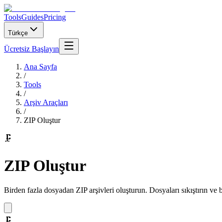
Tools
Guides
Pricing
Türkçe
Ücretsiz Başlayın
Ana Sayfa
/
Tools
/
Arşiv Araçları
/
ZIP Oluştur
🗜️
ZIP Oluştur
Birden fazla dosyadan ZIP arşivleri oluşturun. Dosyaları sıkıştırın ve b
🗜️