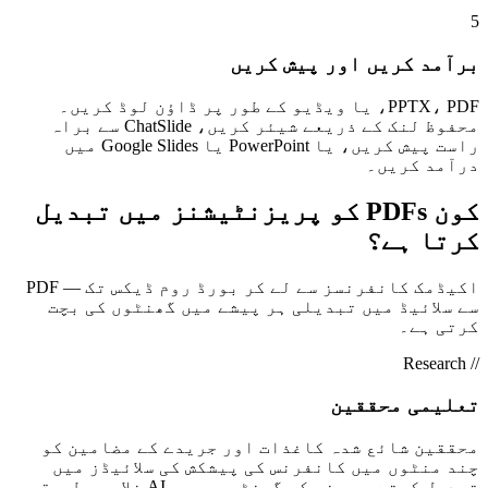
5
برآمد کریں اور پیش کریں
PPTX، PDF، یا ویڈیو کے طور پر ڈاؤن لوڈ کریں۔
محفوظ لنک کے ذریعے شیئر کریں، ChatSlide سے براہ
راست پیش کریں، یا PowerPoint یا Google Slides میں
درآمد کریں۔
کون PDFs کو پریزنٹیشنز میں تبدیل
کرتا ہے؟
اکیڈمک کانفرنسز سے لے کر بورڈ روم ڈیکس تک — PDF
سے سلائیڈ میں تبدیلی ہر پیشے میں گھنٹوں کی بچت
کرتی ہے۔
// Research
تعلیمی محققین
محققین شائع شدہ کاغذات اور جریدے کے مضامین کو
چند منٹوں میں کانفرنس کی پیشکش کی سلائیڈز میں
تبدیل کرتے ہیں نہ کہ گھنٹوں میں۔ AI خلاصہ، طریقہ