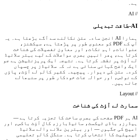
ہے۔
// AI
AI-طاقت تبدیلی
ہمارا AI انجن سادہ متن نکالنے سے آگے بڑھتا ہے۔ یہ
آپ کے PDF کو معنوی طور پر پڑھتا ہے، سیکشنز،
عنوانات، اہم نکات، اور معاون تفصیلات کی شناخت
کرتا ہے، پھر انہیں بصری مواصلات کے لیے بہتر سلائیڈ
لے آؤٹ پر نقشہ کرتا ہے۔ نتیجہ ایک پریزنٹیشن ہے جو
ایک واضح کہانی سناتی ہے نہ کہ سلائیڈز پر چسپاں
کردہ متن کی دیوار۔ پیچیدہ کثیر کالم لے آؤٹ، پاؤں
کے نوٹس، اور حوالہ جات خودکار طور پر سنبھالے
جاتے ہیں۔
// Layout
سمارٹ لے آؤٹ کی شناخت
AI ہر PDF صفحے کی بصری ساخت کا تجزیہ کرتا ہے —
ہیڈرز، باڈی ٹیکسٹ، سائیڈبارز، کال آؤٹ باکس، اور
امیج کی جگہوں — اور بہترین ملانے والے سلائیڈ
ٹیمپلیٹ کا انتخاب کرتا ہے۔ سنگل کالم تعلیمی