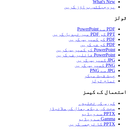
What's New
پروجیکٹس براؤز کریں
ٹولز
PDF سے PowerPoint
PPT کو PDF میں تبدیل کریں
PDF کو کمپریس کریں
PDF کو ضم کریں
PowerPoint کو کمپریس کریں
PowerPoint فائلیں ضم کریں
JPG کمپریس کریں
PNG کمپریس کریں
JPG سے PNG
چیٹ شیٹ میکر
تمام ٹولز
استعمال کے کیسز
کورس کی تخلیق۔
صحت کی دیکھ بھال کی سلائیڈز
PPTX سے ویڈیو
Gamma سے ویڈیو
PPTX کا ترجمہ کریں