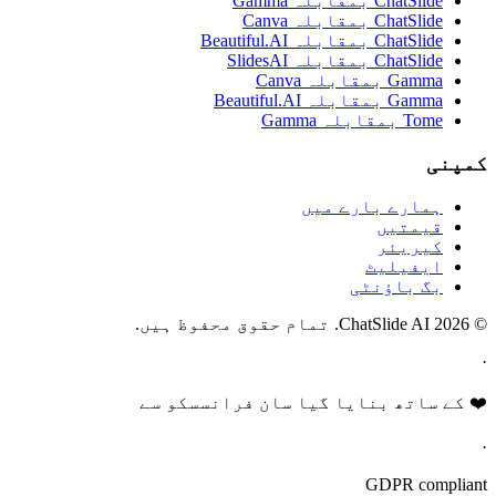
ChatSlide بمقابلہ Gamma
ChatSlide بمقابلہ Canva
ChatSlide بمقابلہ Beautiful.AI
ChatSlide بمقابلہ SlidesAI
Gamma بمقابلہ Canva
Gamma بمقابلہ Beautiful.AI
Tome بمقابلہ Gamma
کمپنی
ہمارے بارے میں
قیمتیں
کیریئر
ایفیلیٹ
بگ باؤنٹی
© 2026 ChatSlide AI. تمام حقوق محفوظ ہیں.
·
❤️ کے ساتھ بنایا گیا سان فرانسسکو سے
·
GDPR compliant