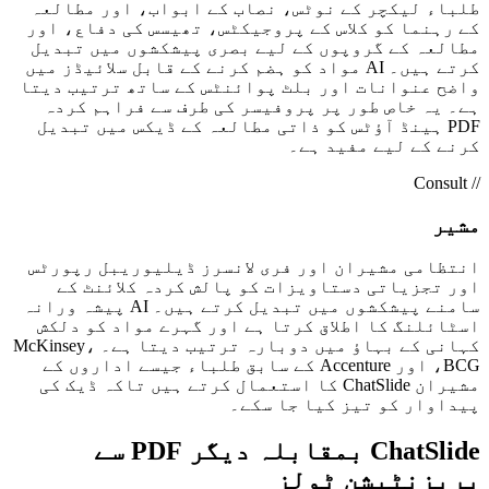
طلباء لیکچر کے نوٹس، نصاب کے ابواب، اور مطالعہ
کے رہنما کو کلاس کے پروجیکٹس، تھیسس کی دفاع، اور
مطالعہ کے گروپوں کے لیے بصری پیشکشوں میں تبدیل
کرتے ہیں۔ AI مواد کو ہضم کرنے کے قابل سلائیڈز میں
واضح عنوانات اور بلٹ پوائنٹس کے ساتھ ترتیب دیتا
ہے۔ یہ خاص طور پر پروفیسر کی طرف سے فراہم کردہ
PDF ہینڈ آؤٹس کو ذاتی مطالعہ کے ڈیکس میں تبدیل
کرنے کے لیے مفید ہے۔
// Consult
مشیر
انتظامی مشیران اور فری لانسرز ڈیلیوریبل رپورٹس
اور تجزیاتی دستاویزات کو پالش کردہ کلائنٹ کے
سامنے پیشکشوں میں تبدیل کرتے ہیں۔ AI پیشہ ورانہ
اسٹائلنگ کا اطلاق کرتا ہے اور گہرے مواد کو دلکش
کہانی کے بہاؤ میں دوبارہ ترتیب دیتا ہے۔ McKinsey،
BCG، اور Accenture کے سابق طلباء جیسے اداروں کے
مشیران ChatSlide کا استعمال کرتے ہیں تاکہ ڈیک کی
پیداوار کو تیز کیا جا سکے۔
ChatSlide بمقابلہ دیگر PDF سے
پریزنٹیشن ٹولز