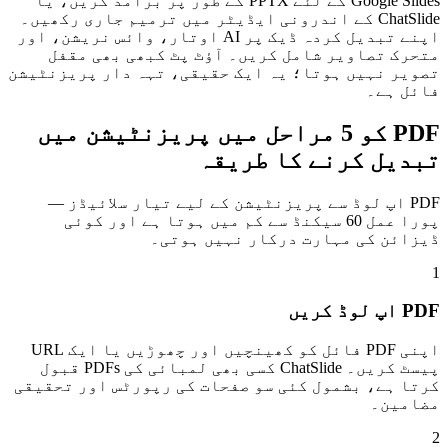
Google Slides کے لئے PPTX کے طور پر برآمد کریں، یا
ChatSlide کے اندرونی ایڈیٹر میں ترمیم جاری رکھیں۔
اپنے تبدیل کردہ ڈیک پر AI اوتار، وائس نریشن، اور
متحرک تصاویر شامل کریں۔ آؤٹ پٹ کبھی بھی مقفل
تصویر نہیں ہوتا؛ یہ ایک حقیقی، تہہ دار پریزنٹیشن
فائل ہے۔
PDF کو 5 مراحل میں پریزنٹیشن میں
تبدیل کرنے کا طریقہ
PDF اپ لوڈ سے پریزنٹیشن کے لیے تیار سلائیڈز —
پورا عمل 60 سیکنڈ سے کم میں ہوتا ہے اور کوئی
ڈیزائن کی مہارت درکار نہیں ہوتی۔
1
PDF اپ لوڈ کریں
اپنی PDF فائل کو کھینچیں اور چھوڑیں یا ایک URL
پیسٹ کریں۔ ChatSlide کسی بھی لمبائی کی PDFs قبول
کرتا ہے، بشمول کئی سو صفحات کی رپورٹس اور تحقیقی
مضامین۔
2