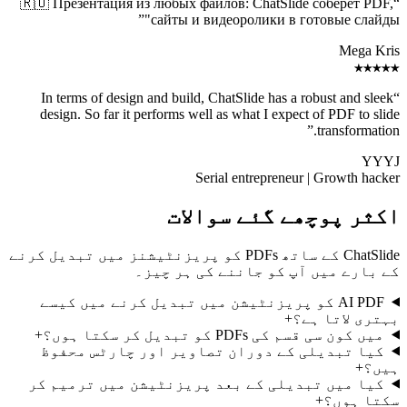
🇷🇺 Презентация из любых файлов: ChatSlide соберет PDF,
“
”
сайты и видеоролики в готовые слайды"
Mega Kris
★★★★★
In terms of design and build, ChatSlide has a robust and sleek
“
design. So far it performs well as what I expect of PDF to slide
”
transformation.
YYYJ
Serial entrepreneur | Growth hacker
اکثر پوچھے گئے سوالات
ChatSlide کے ساتھ PDFs کو پریزنٹیشنز میں تبدیل کرنے
کے بارے میں آپ کو جاننے کی ہر چیز۔
AI PDF کو پریزنٹیشن میں تبدیل کرنے میں کیسے
بہتری لاتا ہے؟
+
میں کون سی قسم کی PDFs کو تبدیل کر سکتا ہوں؟
+
کیا تبدیلی کے دوران تصاویر اور چارٹس محفوظ
ہیں؟
+
کیا میں تبدیلی کے بعد پریزنٹیشن میں ترمیم کر
سکتا ہوں؟
+