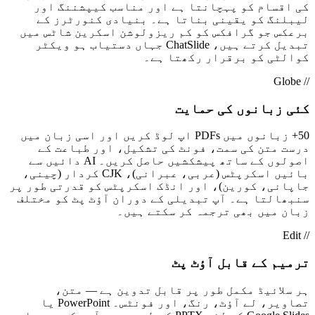
کی اقسام کو پہچانتا ہے اور مناسب کیپشننگ اور
لیبلنگ کو یقینی بناتا ہے۔ بنیادی کنورٹرز کے
برعکس جو گرافکس کو کم ریزولوشن اسکرین شاٹس میں
تبدیل کرتے ہیں، ChatSlide جہاں دستیاب ہو ویکٹر
کوالٹی کو برقرار رکھتا ہے۔
// Globe
کئی زبانوں کی حمایت
50+ زبانوں میں PDFs اپ لوڈ کریں اور اسی زبان میں
درست متن کی سمت، فونٹ کی تشکیل، اور طباعت کے
اصولوں کے ساتھ پیشکشیں حاصل کریں۔ AI دائیں سے
بائیں اسکرپٹس (عربی، عبرانی)، CJK کردار (چینی،
جاپانی، کورین)، اور انڈک اسکرپٹس کو قدرتی طور پر
سنبھالتا ہے۔ آپ تبدیلی کے دوران آؤٹ پٹ کو مختلف
زبان میں بھی ترجمہ کر سکتے ہیں۔
// Edit
ترمیم کے قابل آؤٹ پٹ
ہر سلائیڈ مکمل طور پر قابل تدوین ہے — متن،
تصاویر، لے آؤٹ، رنگ، اور فونٹس۔ PowerPoint یا