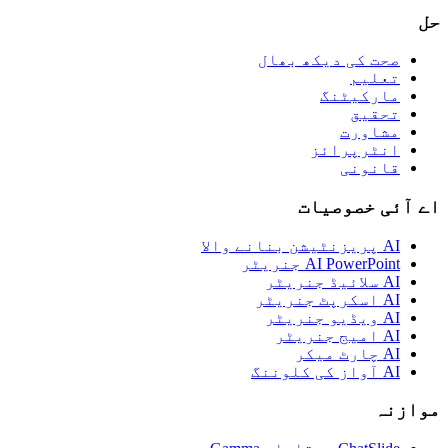
حل
صحت کی دیکھ بھال
تعلیم
مارکیٹنگ
تحقیق
مشاورت
انٹرپرائز
قانونی
اے آئی خصوصیات
AI پریزنٹیشن بنانے والا
AI PowerPoint جنریٹر
AI سلائیڈ جنریٹر
AI اسکرپٹ جنریٹر
AI ویڈیو جنریٹر
AI امیج جنریٹر
AI چارٹ میکر
AI آواز کی کلوننگ
موازنہ