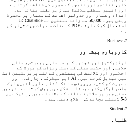
کار، نتائج، اور نتیجہ کے حصوں کی شناخت کرتا ہے
اور انہیں منطقی سلائیڈ بہاؤ پر نقشہ بناتا ہے۔
اعداد و شمار اور جدولیں اشاعت کے معیار پر محفوظ
رہتی ہیں۔ 50,000 سے زائد محققین نے ChatSlide کا
استعمال کرکے اپنے PDF کاغذات سے بات چیت تیار کی
ہے۔
// Business
کاروباری پیشہ ور
ایگزیکٹوز اور تجزیہ کار سہ ماہی رپورٹس، مالی
خلاصے، اور حکمت عملی کے دستاویزات کو بورڈ کے
اجلاسوں اور کلائنٹ کی پیشکشوں کے لئے پریزنٹیشن ڈیک
میں تبدیل کرتے ہیں۔ AI اہم میٹرکس، چارٹس، اور
بصیرت کو کثیف رپورٹس سے نکالتا ہے اور انہیں ایک
صاف، ایگزیکٹو دوستانہ شکل میں پیش کرتا ہے۔ ٹیمیں
دستی طور پر سلائیڈ بنانے کے مقابلے میں ہر ڈیک میں
3-5 گھنٹے بچانے کی اطلاع دیتی ہیں۔
// Student
طلباء