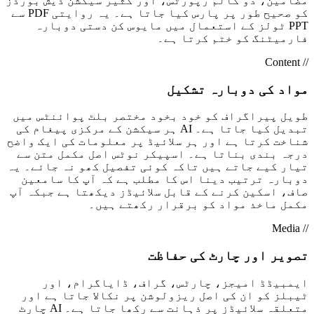
مضامین، دو کالم رپورٹس، اور کثیر سیکشن ڈیش بورڈز
کو صحیح طور پر پارس کیا جاتا ہے۔ یہ روایتی PDF سے
PPT ٹولز کے استعمال میں مایوس کن دستی دوبارہ
فارمیٹنگ کو ختم کرتا ہے۔
// Content
مواد کی دوبارہ تشکیل
طویل پیراگراف کو خود بخود مختصر بلٹ پوائنٹس میں
تبدیل کیا جاتا ہے۔ AI ہر سیکشن کے مرکزی پیغام کی
شناخت کرتا ہے اور ہر سلائیڈ پر معلومات کی ایک واضح
درجہ بندی بناتا ہے۔ اسپیکر نوٹس اصل مکمل متن سے
تیار کیے جاتے ہیں تاکہ کوئی تفصیل کھو نہ جائے۔ یہ
دوبارہ ترتیب دینا اس کا مطلب ہے کہ آپ کا سامعین
صاف، اسکین کرنے کے قابل سلائیڈز دیکھتا ہے جبکہ آپ
مکمل ماخذ مواد کو برقرار رکھتے ہیں۔
// Media
تصویر اور چارٹ کی حفاظت
ایمبیڈڈ امیجز، چارٹس، گراف، ڈایاگرام، اور
ٹیبلز کو ان کی اصل ریزولوشن پر نکالا جاتا ہے اور
متعلقہ سلائیڈز پر ذہانت سے رکھا جاتا ہے۔ AI چارٹ