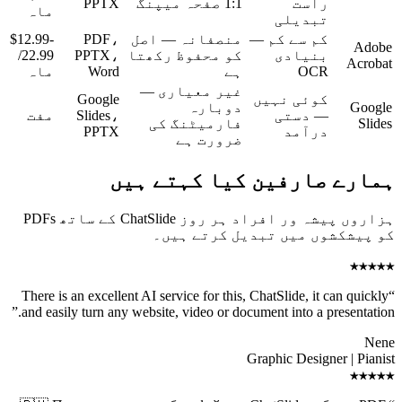
راست
1:1 صفحہ میپنگ
PPTX
ماہ
تبدیلی
کم سے کم —
منصفانہ — اصل
PDF،
$12.99-
Adobe
بنیادی
کو محفوظ رکھتا
PPTX،
22.99/
Acrobat
OCR
ہے
Word
ماہ
غیر معیاری —
کوئی نہیں
Google
Google
دوبارہ
— دستی
Slides،
مفت
Slides
فارمیٹنگ کی
درآمد
PPTX
ضرورت ہے
ہمارے صارفین کیا کہتے ہیں
ہزاروں پیشہ ور افراد ہر روز ChatSlide کے ساتھ PDFs
کو پیشکشوں میں تبدیل کرتے ہیں۔
★★★★★
There is an excellent AI service for this, ChatSlide, it can quickly
“
”
and easily turn any website, video or document into a presentation.
Nene
Graphic Designer | Pianist
★★★★★