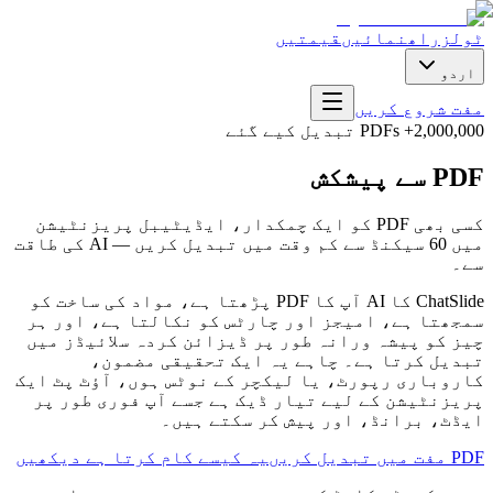
ٹولز
راھنمائیں
قیمتیں
اردو
مفت شروع کریں
2,000,000+ PDFs تبدیل کیے گئے
PDF سے پیشکش
کسی بھی PDF کو ایک چمکدار، ایڈیٹیبل پریزنٹیشن
میں 60 سیکنڈ سے کم وقت میں تبدیل کریں — AI کی طاقت
سے۔
ChatSlide کا AI آپ کا PDF پڑھتا ہے، مواد کی ساخت کو
سمجھتا ہے، امیجز اور چارٹس کو نکالتا ہے، اور ہر
چیز کو پیشہ ورانہ طور پر ڈیزائن کردہ سلائیڈز میں
تبدیل کرتا ہے۔ چاہے یہ ایک تحقیقی مضمون،
کاروباری رپورٹ، یا لیکچر کے نوٹس ہوں، آؤٹ پٹ ایک
پریزنٹیشن کے لیے تیار ڈیک ہے جسے آپ فوری طور پر
ایڈٹ، برانڈ، اور پیش کر سکتے ہیں۔
PDF مفت میں تبدیل کریں
یہ کیسے کام کرتا ہے دیکھیں