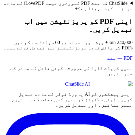
ChatSlide کا مفت PDF کنورٹرز جیسے iLovePDF کے ساتھ
موازنہ کیسے ہوتا ہے؟
+
اپنی PDF کو پریزنٹیشن میں اب
تبدیل کریں۔
Join 240,000+ پیشہ ور افراد جو 60 سیکنڈ سے کم میں
PDFs کو پالش کردہ پریزنٹیشنز میں تبدیل کرتے ہیں۔
PDF — مفت
نہیں کریڈٹ کارڈ کی ضرورت۔ کوئی فائل کے سائز کے
حیرت نہیں۔
ChatSlide AI
اپنی پیشکشوں کو AI پاورڈ ٹولز کے ساتھ تبدیل
کریں۔ اپنی سلائیڈز کو بغیر کسی محنت کے بنائیں،
بہتر بنائیں، اور تبدیل کریں۔