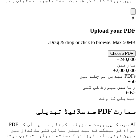
نہیں کریڈٹ کارڈ کی ضرورت۔ مفت منصوبہ دستیاب ہے۔
📄
Upload your PDF
Drag & drop or click to browse. Max 50MB.
Choose PDF
240,000+
صارفین
2,000,000+
PDFs تبدیل ہو چکے ہیں
50+
زبانیں سپورٹ کی گئی
<60s
تبدیلی کا وقت
سمارٹ PDF سے سلائیڈ تبدیلی
AI صرف کاپی پیسٹ سے زیادہ کرتا ہے — یہ آپ کے PDF
مواد کو پیشکش کے لیے بہتر بنائی گئی سلائیڈز میں
ذہین ترتیب اور ڈیزائن کے ساتھ دوبارہ ترتیب دیتا