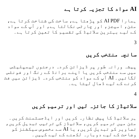
AI مواد کا تجزیہ کرتا ہے
ہمارا AI PDF کو پڑھتا ہے، ساخت کی شناخت کرتا ہے،
متن، امیجز، اور چارٹس نکالتا ہے، اور آپ کے مواد
کے لیے بہترین سلائیڈ کی تقسیم کا تعین کرتا ہے۔
3
سانچہ منتخب کریں
پیشہ ورانہ طور پر ڈیزائن کردہ درجنوں ٹیمپلیٹس
میں سے منتخب کریں یا اپنے برانڈ کے رنگ اور فونٹس
لگائیں۔ AI آپ کے مواد کو منتخب کردہ ڈیزائن میں فٹ
کرنے کے لیے ڈھال لیتا ہے۔
4
سلائیڈز کا جائزہ لیں اور ترمیم کریں
ہر سلائیڈ کا پیش نظارہ کریں اور ایڈجسٹمنٹ کریں۔
متن میں ترمیم کریں، سلائیڈز کی ترتیب تبدیل کریں،
تصاویر کو تبدیل کریں، یا AI سے مخصوص سیکشنز کو
وضاحت کے لیے دوبارہ لکھنے کے لیے کہیں۔