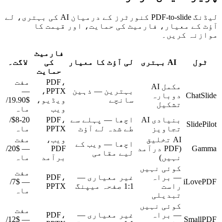
لیڈنگ PDF-to-slide کنورٹرز کے درمیان AI کی بہتری، لے
آؤٹ کے معیار، فارمیٹ کی حمایت، اور قیمت کا
موازنہ کریں۔
فارمیٹ
ٹول
AI بہتری
لی آؤٹ کا معیار
کی
لاگت۔
حمایت
PDF،
مفت
مکمل AI
بہترین — ذہین
PPTX،
—
ChatSlide
دوبارہ
سانچے
ویڈیو،
$19.90/
تشکیل
ویب
ماہ
بنیادی AI
اچھا — پہلے سے
PDF،
$8-20/
SlidePilot
تجاویز
طے شدہ لے آؤٹ
PPTX
ماہ
AI تخلیق
ویب،
مفت
اچھا — ویب کے
Gamma
(PDF درآمد
PDF
— $20/
لیے مقامی
نہیں)
برآمد
ماہ
کوئی نہیں
مفت
— براہ
غیر معیاری —
PDF،
— $7/
iLovePDF
راست
1:1 صفحہ میپنگ
PPTX
ماہ
تبدیلی
کوئی نہیں
مفت
— براہ
غیر معیاری —
PDF،
— $12/
SmallPDF