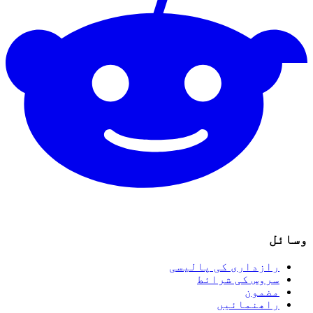
وسائل
رازداری کی پالیسی
سروس کی شرائط
مضمون
راھنمائیں