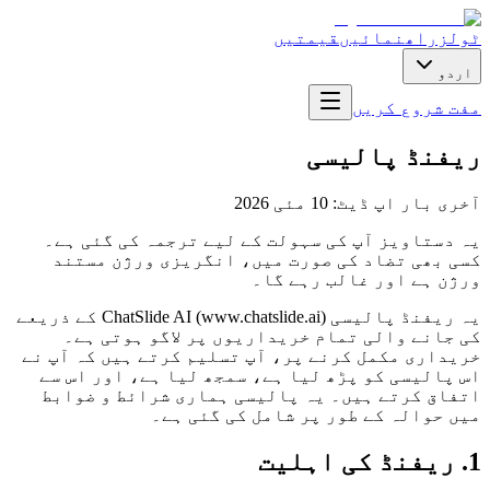
ٹولز
راھنمائیں
قیمتیں
اردو
مفت شروع کریں
ریفنڈ پالیسی
آخری بار اپ ڈیٹ: 10 مئی 2026
یہ دستاویز آپ کی سہولت کے لیے ترجمہ کی گئی ہے۔
کسی بھی تضاد کی صورت میں، انگریزی ورژن مستند
ورژن ہے اور غالب رہے گا۔
یہ ریفنڈ پالیسی ChatSlide AI (www.chatslide.ai) کے ذریعے
کی جانے والی تمام خریداریوں پر لاگو ہوتی ہے۔
خریداری مکمل کرنے پر، آپ تسلیم کرتے ہیں کہ آپ نے
اس پالیسی کو پڑھ لیا ہے، سمجھ لیا ہے، اور اس سے
اتفاق کرتے ہیں۔ یہ پالیسی ہماری شرائط و ضوابط
میں حوالہ کے طور پر شامل کی گئی ہے۔
1. ریفنڈ کی اہلیت