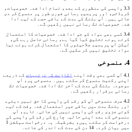
3.3 واپسی کی منظوری کے بعد، تمام ادا شدہ خصوصیات،
کریڈٹس، اور پریمیم رسائی فوری طور پر منسوخ کر دی
جاتی ہیں۔ آپ بلنگ کی مدت کے باقی حصے کے لیے ادا
شدہ خصوصیات تک رسائی نہیں رکھیں گے۔
3.4 کسی بھی مواد کو جو ادا شدہ خصوصیات کا استعمال
کرتے ہوئے تخلیق کیا گیا ہے، رسائی حاصل رہے گی،
لیکن آپ پریمیم صلاحیتوں کا استعمال کرتے ہوئے نیا
مواد تخلیق نہیں کر سکیں گے۔
4. منسوخی
4.1 آپ کسی بھی وقت اپنے
اکاؤنٹ کی ترتیبات
کے ذریعے
اپنی رکنیت منسوخ کر سکتے ہیں۔ منسوخی پر، آپ
موجودہ بلنگ کی مدت کے آخر تک ادا شدہ خصوصیات تک
رسائی برقرار رکھیں گے۔
4.2 صرف منسوخی آپ کو رقم کی واپسی کا حق نہیں دیتی،
اور بلنگ مدت میں باقی غیر استعمال شدہ وقت کے لیے
کوئی جزوی رقم کی واپسی نہیں کی جاتی۔ تاہم، آپ
منسوخی کے بعد اپنی حالیہ چارج کی رقم کی واپسی کی
درخواست کر سکتے ہیں، بشرطیکہ یہ درخواست سیکشن 1
میں بیان کردہ 14 دن کی مدت کے اندر کی جائے۔