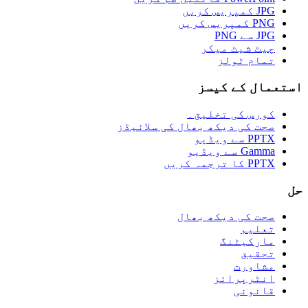
JPG کمپریس کریں
PNG کمپریس کریں
JPG سے PNG
چیٹ شیٹ میکر
تمام ٹولز
استعمال کے کیسز
کورس کی تخلیق۔
صحت کی دیکھ بھال کی سلائیڈز
PPTX سے ویڈیو
Gamma سے ویڈیو
PPTX کا ترجمہ کریں
حل
صحت کی دیکھ بھال
تعلیم
مارکیٹنگ
تحقیق
مشاورت
انٹرپرائز
قانونی