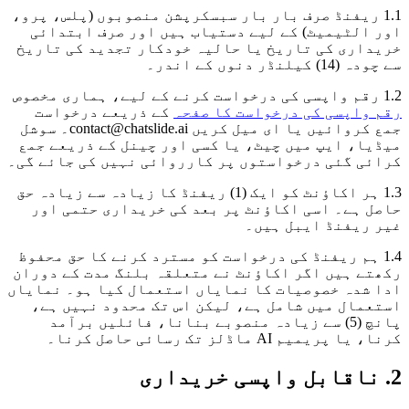
1.1 ریفنڈ صرف بار بار سبسکرپشن منصوبوں (پلس، پرو،
اور الٹیمیٹ) کے لیے دستیاب ہیں اور صرف ابتدائی
خریداری کی تاریخ یا حالیہ خودکار تجدید کی تاریخ
سے چودہ (14) کیلنڈر دنوں کے اندر۔
1.2 رقم واپسی کی درخواست کرنے کے لیے، ہماری مخصوص
رقم واپسی کی درخواست کا صفحہ
کے ذریعے درخواست
جمع کروائیں یا ای میل کریں contact@chatslide.ai۔ سوشل
میڈیا، ایپ میں چیٹ، یا کسی اور چینل کے ذریعے جمع
کرائی گئی درخواستوں پر کارروائی نہیں کی جائے گی۔
1.3 ہر اکاؤنٹ کو ایک (1) ریفنڈ کا زیادہ سے زیادہ حق
حاصل ہے۔ اسی اکاؤنٹ پر بعد کی خریداری حتمی اور
غیر ریفنڈ ایبل ہیں۔
1.4 ہم ریفنڈ کی درخواست کو مسترد کرنے کا حق محفوظ
رکھتے ہیں اگر اکاؤنٹ نے متعلقہ بلنگ مدت کے دوران
ادا شدہ خصوصیات کا نمایاں استعمال کیا ہو۔ نمایاں
استعمال میں شامل ہے، لیکن اس تک محدود نہیں ہے،
پانچ (5) سے زیادہ منصوبے بنانا، فائلیں برآمد
کرنا، یا پریمیم AI ماڈلز تک رسائی حاصل کرنا۔
2. ناقابل واپسی خریداری