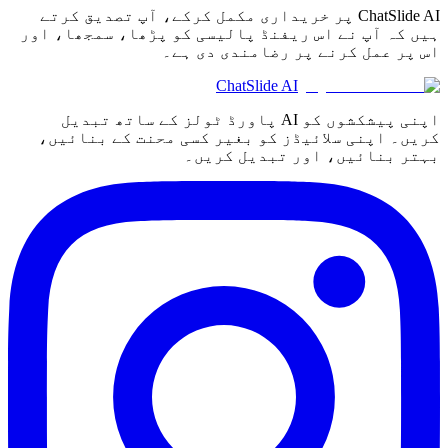
ChatSlide AI پر خریداری مکمل کرکے، آپ تصدیق کرتے
ہیں کہ آپ نے اس ریفنڈ پالیسی کو پڑھا، سمجھا، اور
اس پر عمل کرنے پر رضامندی دی ہے۔
ChatSlide AI
اپنی پیشکشوں کو AI پاورڈ ٹولز کے ساتھ تبدیل
کریں۔ اپنی سلائیڈز کو بغیر کسی محنت کے بنائیں،
بہتر بنائیں، اور تبدیل کریں۔