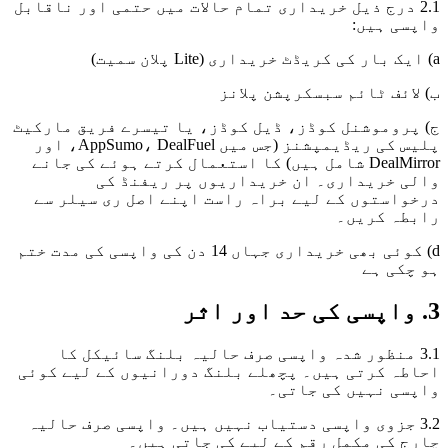
2.1 درج ذیل خریداری تمام حالات میں حتمی اور ناقابل
واپسی ہیں:
a) ایک بار کی کریڈٹ خریداری (Lite پلان سمیت)
ب) لائف ٹائم سبسکرپشن پلانز
ج) پروموشنل کوڈز، ڈیل کوڈز، یا تیسرے فریق مارکیٹ
پلیس کی ریڈیمپشنز (جس میں AppSumo، DealFuel، اور
DealMirror شامل ہیں) کا استعمال کرتے ہوئے کی جانے
والی خریداری۔ ان خریداریوں پر ریفنڈ کی
درخواستوں کے لیے براہ راست اپنے اصل ری سیلر سے
رابطہ کریں۔
d) کوئی بھی خریداری جہاں 14 دن کی واپسی کی مدت ختم
ہو چکی ہے
3. واپسی کی حد اور اثر
3.1 منظور شدہ واپسی صرف حالیہ بلنگ سائیکل کا
احاطہ کرتی ہیں۔ پچھلے بلنگ دورانیوں کے لیے کوئی
واپسی نہیں کی جاتی۔
3.2 جزوی واپسی دستیاب نہیں ہیں۔ واپسی صرف حالیہ
چارج کی مکمل رقم کے لیے کی جاتی ہیں۔