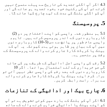
4.3 اگر آپ اگلی تجدید کی تاریخ سے پہلے منسوخ نہیں
کرتے تو آپ کی رکنیت خود بخود تجدید ہو جائے گی اور
آپ کو اگلی بلنگ کی مدت کے لیے چارج کیا جائے گا۔
5. پروسیسنگ
5.1 ہم منظور شدہ واپسی کو اپنے اختتام پر دو (2)
کاروباری دنوں کے اندر پروسیس کرتے ہیں۔ تاہم،
واپسی عام طور پر پانچ سے دس (5–10) کاروباری دنوں
میں آپ کے بیان پر ظاہر ہوتی ہے، کیونکہ یہ آپ کے
بینک یا کریڈٹ کارڈ جاری کرنے والے کے پروسیسنگ کے
وقت پر منحصر ہے۔
5.2 رقم کی واپسی اصل ادائیگی کے طریقے پر کی جائے
گی جو خریداری کے لئے استعمال ہوا تھا۔ اگر 10
کاروباری دنوں کے بعد رقم کی واپسی نظر نہیں آتی تو
براہ کرم اپنے بینک یا کریڈٹ کارڈ جاری کرنے والے
سے براہ راست رابطہ کریں۔
6. چارج بیک اور ادائیگی کے تنازعات
6.1 اگر آپ کو بلنگ کے بارے میں کوئی تشویش ہے تو آپ
کو اپنے بینک یا ادائیگی فراہم کرنے والے کے ساتھ