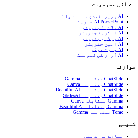
اے آئی خصوصیات
AI پریزنٹیشن بنانے والا
AI PowerPoint جنریٹر
AI سلائیڈ جنریٹر
AI اسکرپٹ جنریٹر
AI ویڈیو جنریٹر
AI امیج جنریٹر
AI چارٹ میکر
AI آواز کی کلوننگ
موازنہ
ChatSlide بمقابلہ Gamma
ChatSlide بمقابلہ Canva
ChatSlide بمقابلہ Beautiful.AI
ChatSlide بمقابلہ SlidesAI
Gamma بمقابلہ Canva
Gamma بمقابلہ Beautiful.AI
Tome بمقابلہ Gamma
کمپنی
ہمارے بارے میں