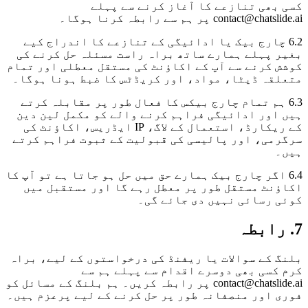
کسی بھی تنازعے کا آغاز کرنے سے پہلے
contact@chatslide.ai پر ہم سے رابطہ کرنا ہوگا۔
6.2 چارج بیک یا ادائیگی کے تنازعے کا اندراج کیے
بغیر پہلے ہمارے ساتھ براہ راست مسئلہ حل کرنے کی
کوشش کرنے سے آپ کے اکاؤنٹ کی مستقل معطلی اور تمام
متعلقہ ڈیٹا، مواد، اور کریڈٹس کا ضبط ہونا ہوگا۔
6.3 ہم تمام چارج بیکس کا فعال طور پر مقابلہ کرتے
ہیں اور ادائیگی فراہم کرنے والے کو مکمل لین دین
کے ریکارڈ، استعمال کے لاگ، IP ایڈریس، اکاؤنٹ کی
سرگرمی، اور پالیسی کی قبولیت کے ثبوت فراہم کرتے
ہیں۔
6.4 اگر چارج بیک ہمارے حق میں حل ہو جاتا ہے تو آپ کا
اکاؤنٹ مستقل طور پر معطل رہے گا اور مستقبل میں
کوئی رسائی نہیں دی جائے گی۔
7. رابطہ
بلنگ کے سوالات یا ریفنڈ کی درخواستوں کے لیے، براہ
کرم کسی بھی دوسرے اقدام سے پہلے ہم سے
contact@chatslide.ai پر رابطہ کریں۔ ہم بلنگ کے مسائل کو
فوری اور منصفانہ طور پر حل کرنے کے لیے پرعزم ہیں۔