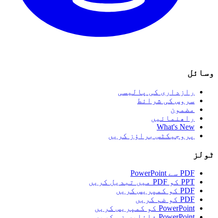
وسائل
رازداری کی پالیسی
سروس کی شرائط
مضمون
راھنمائیں
What's New
پروجیکٹس براؤز کریں
ٹولز
PDF سے PowerPoint
PPT کو PDF میں تبدیل کریں
PDF کو کمپریس کریں
PDF کو ضم کریں
PowerPoint کو کمپریس کریں
PowerPoint فائلیں ضم کریں