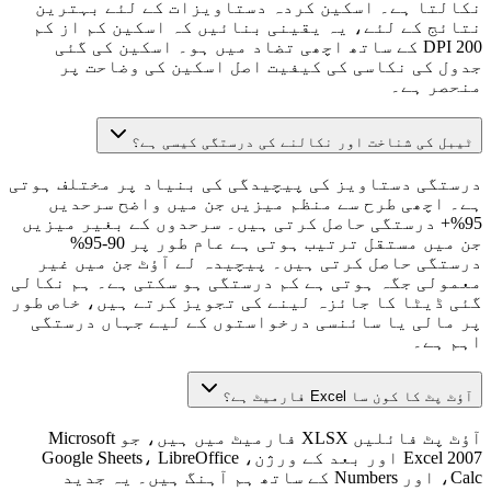
نکالتا ہے۔ اسکین کردہ دستاویزات کے لئے بہترین
نتائج کے لئے، یہ یقینی بنائیں کہ اسکین کم از کم
200 DPI کے ساتھ اچھی تضاد میں ہو۔ اسکین کی گئی
جدول کی نکاسی کی کیفیت اصل اسکین کی وضاحت پر
منحصر ہے۔
ٹیبل کی شناخت اور نکالنے کی درستگی کیسی ہے؟
درستگی دستاویز کی پیچیدگی کی بنیاد پر مختلف ہوتی
ہے۔ اچھی طرح سے منظم میزیں جن میں واضح سرحدیں
95%+ درستگی حاصل کرتی ہیں۔ سرحدوں کے بغیر میزیں
جن میں مستقل ترتیب ہوتی ہے عام طور پر 90-95%
درستگی حاصل کرتی ہیں۔ پیچیدہ لے آؤٹ جن میں غیر
معمولی جگہ ہوتی ہے کم درستگی ہو سکتی ہے۔ ہم نکالی
گئی ڈیٹا کا جائزہ لینے کی تجویز کرتے ہیں، خاص طور
پر مالی یا سائنسی درخواستوں کے لیے جہاں درستگی
اہم ہے۔
آؤٹ پٹ کا کون سا Excel فارمیٹ ہے؟
آؤٹ پٹ فائلیں XLSX فارمیٹ میں ہیں، جو Microsoft
Excel 2007 اور بعد کے ورژن، Google Sheets، LibreOffice
Calc، اور Numbers کے ساتھ ہم آہنگ ہیں۔ یہ جدید