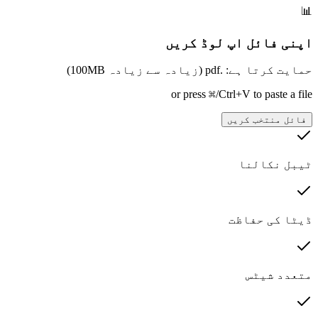
📊
اپنی فائل اپ لوڈ کریں
حمایت کرتا ہے: .pdf (زیادہ سے زیادہ 100MB)
or press ⌘/Ctrl+V to paste a file
فائل منتخب کریں
ٹیبل نکالنا
ڈیٹا کی حفاظت
متعدد شیٹس