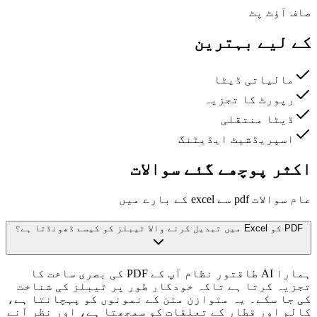
صاف آؤٹ پٹ
کے لیے بہترین
مالیاتی ڈیٹا
رپورٹ کا تجزیہ
ڈیٹا منتقلی
اسپریڈشیٹ ایڈیٹنگ
اکثر پوچھے گئے سوالات
عام سوالات pdf سے excel کے بارے میں
PDF کو Excel میں تبدیل کرنے والا ٹیبلز کو کیسے ڈھونڈتا ہے؟
ہمارا AI طاقتور نظام آپ کے PDF کی بصری ساخت کا
تجزیہ کرتا ہے تاکہ خودکار طور پر ٹیبلز کی شناخت
کی جا سکے۔ یہ متوازن متن کے نمونوں کو پہچانتا ہے،
کالم اور قطار کے تعلقات کو سمجھتا ہے، اور نظر آنے