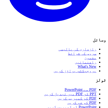
وسائل
رازداری کی پالیسی
سروس کی شرائط
مضمون
راھنمائیں
What's New
پروجیکٹس براؤز کریں
ٹولز
PDF سے PowerPoint
PPT کو PDF میں تبدیل کریں
PDF کو کمپریس کریں
PDF کو ضم کریں
PowerPoint کو کمپریس کریں