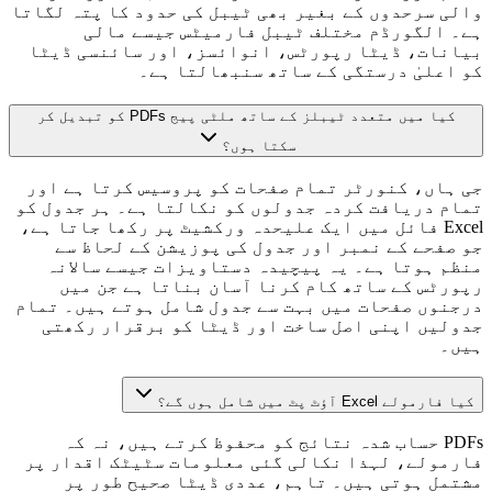
والی سرحدوں کے بغیر بھی ٹیبل کی حدود کا پتہ لگاتا
ہے۔ الگورڈم مختلف ٹیبل فارمیٹس جیسے مالی
بیانات، ڈیٹا رپورٹس، انوائسز، اور سائنسی ڈیٹا
کو اعلیٰ درستگی کے ساتھ سنبھالتا ہے۔
کیا میں متعدد ٹیبلز کے ساتھ ملٹی پیج PDFs کو تبدیل کر
سکتا ہوں؟
جی ہاں، کنورٹر تمام صفحات کو پروسیس کرتا ہے اور
تمام دریافت کردہ جدولوں کو نکالتا ہے۔ ہر جدول کو
Excel فائل میں ایک علیحدہ ورکشیٹ پر رکھا جاتا ہے،
جو صفحے کے نمبر اور جدول کی پوزیشن کے لحاظ سے
منظم ہوتا ہے۔ یہ پیچیدہ دستاویزات جیسے سالانہ
رپورٹس کے ساتھ کام کرنا آسان بناتا ہے جن میں
درجنوں صفحات میں بہت سے جدول شامل ہوتے ہیں۔ تمام
جدولیں اپنی اصل ساخت اور ڈیٹا کو برقرار رکھتی
ہیں۔
کیا فارمولے Excel آؤٹ پٹ میں شامل ہوں گے؟
PDFs حساب شدہ نتائج کو محفوظ کرتے ہیں، نہ کہ
فارمولے، لہذا نکالی گئی معلومات سٹیٹک اقدار پر
مشتمل ہوتی ہیں۔ تاہم، عددی ڈیٹا صحیح طور پر