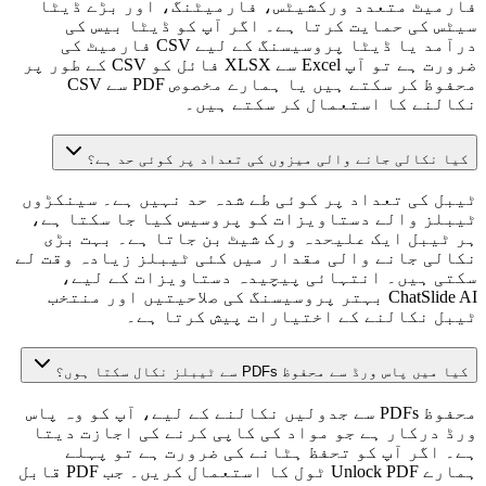
فارمیٹ متعدد ورکشیٹس، فارمیٹنگ، اور بڑے ڈیٹا
سیٹس کی حمایت کرتا ہے۔ اگر آپ کو ڈیٹا بیس کی
درآمد یا ڈیٹا پروسیسنگ کے لیے CSV فارمیٹ کی
ضرورت ہے تو آپ Excel سے XLSX فائل کو CSV کے طور پر
محفوظ کر سکتے ہیں یا ہمارے مخصوص PDF سے CSV
نکالنے کا استعمال کر سکتے ہیں۔
کیا نکالی جانے والی میزوں کی تعداد پر کوئی حد ہے؟
ٹیبل کی تعداد پر کوئی طے شدہ حد نہیں ہے۔ سینکڑوں
ٹیبلز والے دستاویزات کو پروسیس کیا جا سکتا ہے،
ہر ٹیبل ایک علیحدہ ورک شیٹ بن جاتا ہے۔ بہت بڑی
نکالی جانے والی مقدار میں کئی ٹیبلز زیادہ وقت لے
سکتی ہیں۔ انتہائی پیچیدہ دستاویزات کے لیے،
ChatSlide AI بہتر پروسیسنگ کی صلاحیتیں اور منتخب
ٹیبل نکالنے کے اختیارات پیش کرتا ہے۔
کیا میں پاس ورڈ سے محفوظ PDFs سے ٹیبلز نکال سکتا ہوں؟
محفوظ PDFs سے جدولیں نکالنے کے لیے، آپ کو وہ پاس
ورڈ درکار ہے جو مواد کی کاپی کرنے کی اجازت دیتا
ہے۔ اگر آپ کو تحفظ ہٹانے کی ضرورت ہے تو پہلے
ہمارے Unlock PDF ٹول کا استعمال کریں۔ جب PDF قابل