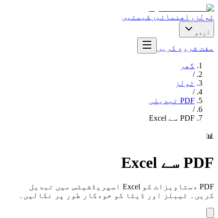
ٹولز
راھنمائیں
قیمتیں
اردو
مفت شروع کریں
گھر
/
ٹولز
/
PDF تبدیلی
/
PDF سے Excel
📊
PDF سے Excel
PDF دستاویزات کو Excel اسپریڈشیٹس میں تبدیل
کریں۔ ٹیبلز اور ڈیٹا کو خودکار طور پر نکالیں۔