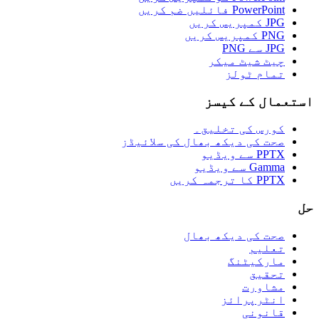
PowerPoint فائلیں ضم کریں
JPG کمپریس کریں
PNG کمپریس کریں
JPG سے PNG
چیٹ شیٹ میکر
تمام ٹولز
استعمال کے کیسز
کورس کی تخلیق۔
صحت کی دیکھ بھال کی سلائیڈز
PPTX سے ویڈیو
Gamma سے ویڈیو
PPTX کا ترجمہ کریں
حل
صحت کی دیکھ بھال
تعلیم
مارکیٹنگ
تحقیق
مشاورت
انٹرپرائز
قانونی