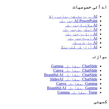
اے آئی خصوصیات
AI پریزنٹیشن بنانے والا
AI PowerPoint جنریٹر
AI سلائیڈ جنریٹر
AI اسکرپٹ جنریٹر
AI ویڈیو جنریٹر
AI امیج جنریٹر
AI چارٹ میکر
AI آواز کی کلوننگ
موازنہ
ChatSlide بمقابلہ Gamma
ChatSlide بمقابلہ Canva
ChatSlide بمقابلہ Beautiful.AI
ChatSlide بمقابلہ SlidesAI
Gamma بمقابلہ Canva
Gamma بمقابلہ Beautiful.AI
Tome بمقابلہ Gamma
کمپنی