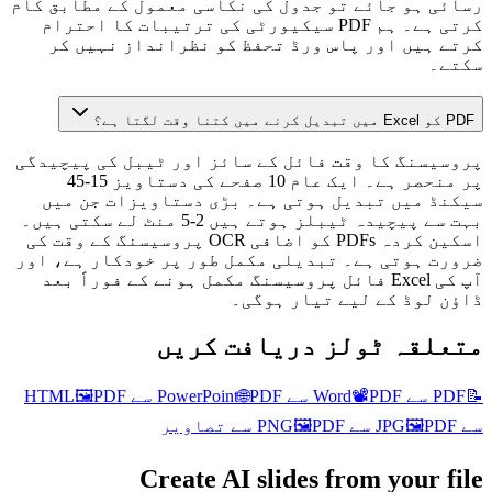
رسائی ہو جائے تو جدول کی نکاسی معمول کے مطابق کام
کرتی ہے۔ ہم PDF سیکیورٹی کی ترتیبات کا احترام
کرتے ہیں اور پاس ورڈ تحفظ کو نظرانداز نہیں کر
سکتے۔
PDF کو Excel میں تبدیل کرنے میں کتنا وقت لگتا ہے؟
پروسیسنگ کا وقت فائل کے سائز اور ٹیبل کی پیچیدگی
پر منحصر ہے۔ ایک عام 10 صفحے کی دستاویز 15-45
سیکنڈ میں تبدیل ہوتی ہے۔ بڑی دستاویزات جن میں
بہت سے پیچیدہ ٹیبلز ہوتے ہیں 2-5 منٹ لے سکتی ہیں۔
اسکین کردہ PDFs کو اضافی OCR پروسیسنگ کے وقت کی
ضرورت ہوتی ہے۔ تبدیلی مکمل طور پر خودکار ہے، اور
آپ کی Excel فائل پروسیسنگ مکمل ہونے کے فوراً بعد
ڈاؤن لوڈ کے لیے تیار ہوگی۔
متعلقہ ٹولز دریافت کریں
📝
PDF سے Word
PDF سے PowerPoint
📽️
PDF سے HTML
🌐
PDF
🖼️
سے JPG
PDF سے PNG
🖼️
PDF سے تصاویر
🖼️
Create AI slides from your file