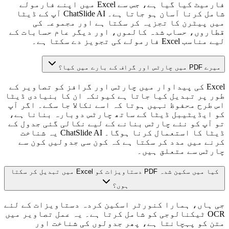
فارمیٹ کیا گیا ہے، جس سے Excel میں اپنے فارمولے
شامل کرنا آسان ہو جاتا ہے۔ ChatSlide AI آپ کے ڈیٹا
میں پیٹرن کا تجزیہ کر سکتا ہے اور مجموعہ کی
قطاروں، حساب شدہ کالموں، اور دیگر عام حسابات کے
لیے مناسب Excel فارمولے کی تجویز دے سکتا ہے۔
میرے PDF میں چارٹس اور گراف کے بارے میں کیا؟
Excel کی پیداوار میں چارٹس اور گرافز کو تصاویر کے
طور پر تبدیل کیا جاتا ہے کیونکہ ان کا بنیادی ڈیٹا
اس طرح محفوظ نہیں ہوتا کہ اسے نکالا جا سکے۔ اگر آپ
کو ایڈیٹیبل ڈیٹا کے ساتھ چارٹس دوبارہ بنانا ہے،
تو آپ کو نئے چارٹس بنانے کے لیے نکالی گئی جدول کے
ڈیٹا کا استعمال کرنا ہوگا۔ ChatSlide AI یہ شناخت
کرنے میں مدد کر سکتا ہے کہ کون سی جدولیں کون سے
چارٹس سے متعلق ہیں۔
کیا میں سکین شدہ PDF دستاویزات کو Excel میں تبدیل کر سکتا
ہوں؟
جی ہاں، ہمارا کنورٹر اسکین کردہ دستاویزات کے لئے
OCR ٹیکنالوجی کو شامل کرتا ہے۔ یہ عمل تصاویر میں
متن کو پہچانتا ہے، پھر جدولوں کی شناخت اور