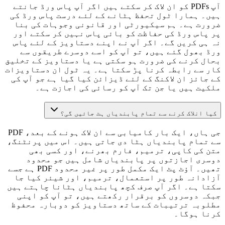
آپ PDFs کو ان لاک کر سکتے ہیں اگر آپ پاس ورڈ جانتے
ہیں۔ ہمارا ٹول تحفظ ہٹانے کے لئے درست پاس ورڈ کی
ضرورت ہے۔ ہم سیکیورٹی اور قانونی وجوہات کی بنا
پر پاس ورڈ کی حفاظت کو بائی پاس نہیں کر سکتے اور
نہ ہی کریں گے۔ اگر آپ نے اپنے دستاویز کے لئے پاس
ورڈ بھول گئے ہیں، تو آپ کو اسے دوسرے طریقوں سے
بحال کرنے کی ضرورت ہو سکتی ہے یا دستاویز کے تخلیق
کار سے رابطہ کرنا پڑ سکتا ہے۔ یہ ٹول ان دستاویزات
کے جائز ان لاکنگ کے لئے ڈیزائن کیا گیا ہے جو آپ کی
ملکیت ہیں یا جن تک آپ کو رسائی کی اجازت ہے۔
کیا انلاک کرنے سے تمام پابندیاں ہٹ جائیں گی؟
جی ہاں، ایک بار کامیابی سے ان لاک ہونے کے بعد، PDF
سے تمام پابندیاں ہٹا دی جاتی ہیں۔ اس میں پرنٹنگ،
متن کی کاپی، ترمیم، فارم بھرنے، اور کسی بھی
دوسری اجازتوں پر پابندیاں شامل ہیں جو محدود
تھیں۔ آؤٹ پٹ ایک مکمل طور پر غیر محدود PDF ہے جسے
آزادانہ طور پر استعمال، ترمیم، اور شیئر کیا جا
سکتا ہے۔ اگر آپ صرف کچھ پابندیاں ہٹانا چاہتے ہیں
جبکہ دوسروں کو برقرار رکھتے ہیں، تو آپ کو اپنی
مطلوبہ ترتیبات کے ساتھ دستاویز کو دوبارہ محفوظ
کرنا ہوگا۔