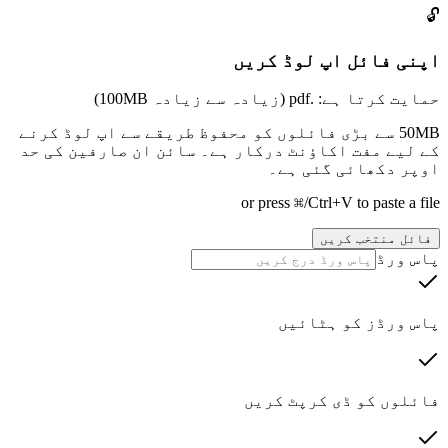
🔓
اپنی فائل اپ لوڈ کریں
حمایت کرتا ہے: .pdf (زیادہ سے زیادہ 100MB)
50MB سے بڑی فائلوں کو محفوظ طریقے سے اپ لوڈ کرنے
کے لیے مفت اکاؤنٹ درکار ہے۔ سائن ان صارفین کی حد
اوپر دکھائی گئی ہے۔
or press ⌘/Ctrl+V to paste a file
فائل منتخب کریں
پاس ورڈ
پاس ورڈز کو ہٹائیں
فائلوں کو ڈی کرپٹ کریں