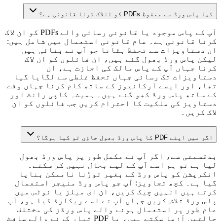
کیا پاس ورڈ سے محفوظ PDFs کو انلاک کرنا قانونی ہے؟
آپ کے پاس موجود یا قانونی رسائی والے PDFs کو ان لاک
کرنا قانونی ہے۔ عام قانونی استعمال میں شامل ہیں:
ان دستاویزات سے تحفظ ہٹانا جو آپ نے بنائی ہیں
لیکن پاس ورڈ بھول گئے ہیں، ان فائلوں کو ان لاک
کرنا جہاں آپ کے پاس مالک کی اجازت ہے، ان
دستاویزات تک رسائی جہاں تحفظ غلطی سے لگایا گیا
تھا، اور ایسے آرکائیوز کے ساتھ کام کرنا جہاں وقت
کے ساتھ پاس ورڈ کھو گئے ہیں۔ ہمیشہ کاپی رائٹ اور
دستاویز کی ملکیت کا احترام کریں جب فائلوں کو ان
لاک کریں۔
اگر میں اپنے PDF کا پاس ورڈ بھول جاؤں تو کیا ہوگا؟
بدقسمتی سے، اگر آپ نے مکمل طور پر پاس ورڈ بھول
لیا ہے تو ہم اسے آپ کے لیے بحال نہیں کر سکتے۔
انکرپشن کو پاس ورڈ کے بغیر توڑنا ناممکن بنایا
گیا ہے۔ کچھ تجاویز: آپ جو پاس ورڈ منیجر استعمال
کرتے ہیں انہیں چیک کریں، ان ای میلز یا نوٹس میں
پاس ورڈ تلاش کریں جہاں آپ نے اسے ریکارڈ کیا ہو، آپ
عام طور پر استعمال ہونے والے پاس ورڈز کی مختلف
حالتیں آزما سکتے ہیں، یا PDF تیار کرنے والے سافٹ