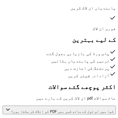
پابندیاں ان لاک کریں
فوری ان لاک
کے لیے بہترین
پاس ورڈ کی بازیابی بھول گئے
ترمیم کی پابندیاں ہٹائیں
پرنٹنگ کی اجازت دیں
آزادانہ شیئر کریں
اکثر پوچھے گئے سوالات
عام سوالات pdf ان لاک کریں کے بارے میں
کیا میں اس ٹول کے ساتھ کسی بھی PDF کو انلاک کر سکتا ہوں؟