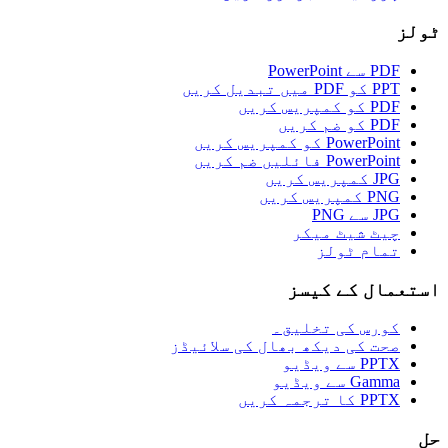
ٹولز
PDF سے PowerPoint
PPT کو PDF میں تبدیل کریں
PDF کو کمپریس کریں
PDF کو ضم کریں
PowerPoint کو کمپریس کریں
PowerPoint فائلیں ضم کریں
JPG کمپریس کریں
PNG کمپریس کریں
JPG سے PNG
چیٹ شیٹ میکر
تمام ٹولز
استعمال کے کیسز
کورس کی تخلیق۔
صحت کی دیکھ بھال کی سلائیڈز
PPTX سے ویڈیو
Gamma سے ویڈیو
PPTX کا ترجمہ کریں
حل