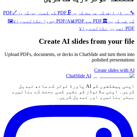
🔧
پی ڈی ایف کی مرمت کریں
🗜️
PDF کو کمپریس کریں
🔗
PDF
کو ضم کریں
🏛️
PDF سے PDF/A
PDF جدول نکالنے والا
📊
🖼️
PDF تصویر نکالنے والا
Create AI slides from your file
Upload PDFs, documents, or decks in ChatSlide and turn them into
polished presentations.
Create slides with AI
ChatSlide AI
اپنی پیشکشوں کو AI پاورڈ ٹولز کے ساتھ تبدیل
کریں۔ اپنی سلائیڈز کو بغیر کسی محنت کے بنائیں،
بہتر بنائیں، اور تبدیل کریں۔