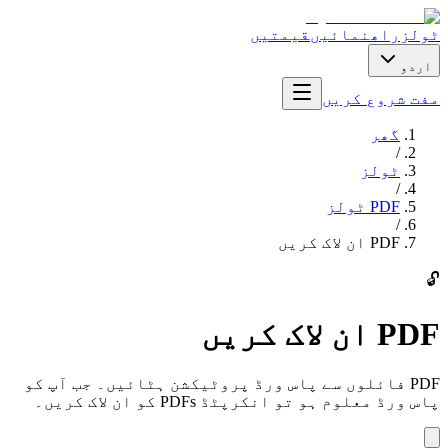
ٹولز
راھنمائیں
قیمتیں
اردو
مفت شروع کریں
گھر
/
ٹولز
/
PDF ٹولز
/
PDF ان لاک کریں
🔓
PDF ان لاک کریں
PDF فائلوں سے پاس ورڈ پروٹیکشن ہٹائیں۔ جب آپ کو
پاس ورڈ معلوم ہو تو انکرپٹڈ PDFs کو ان لاک کریں۔