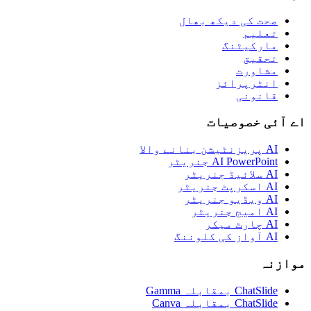
صحت کی دیکھ بھال
تعلیم
مارکیٹنگ
تحقیق
مشاورت
انٹرپرائز
قانونی
اے آئی خصوصیات
AI پریزنٹیشن بنانے والا
AI PowerPoint جنریٹر
AI سلائیڈ جنریٹر
AI اسکرپٹ جنریٹر
AI ویڈیو جنریٹر
AI امیج جنریٹر
AI چارٹ میکر
AI آواز کی کلوننگ
موازنہ
ChatSlide بمقابلہ Gamma
ChatSlide بمقابلہ Canva