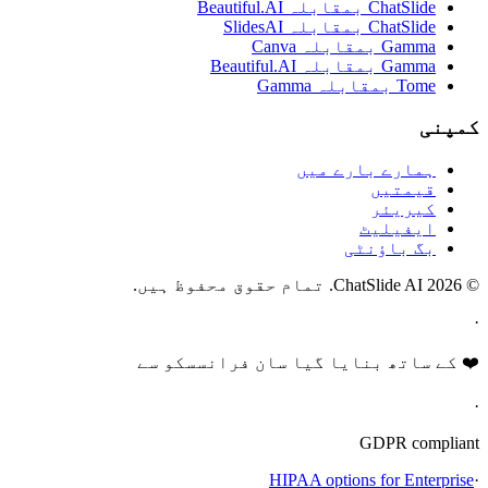
ChatSlide بمقابلہ Beautiful.AI
ChatSlide بمقابلہ SlidesAI
Gamma بمقابلہ Canva
Gamma بمقابلہ Beautiful.AI
Tome بمقابلہ Gamma
کمپنی
ہمارے بارے میں
قیمتیں
کیریئر
ایفیلیٹ
بگ باؤنٹی
© 2026 ChatSlide AI. تمام حقوق محفوظ ہیں.
·
❤️ کے ساتھ بنایا گیا سان فرانسسکو سے
·
GDPR compliant
HIPAA options for Enterprise
·