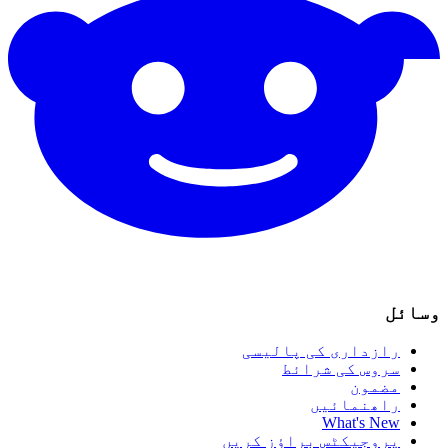
وسائل
رازداری کی پالیسی
سروس کی شرائط
مضمون
راھنمائیں
What's New
پروجیکٹس براؤز کریں