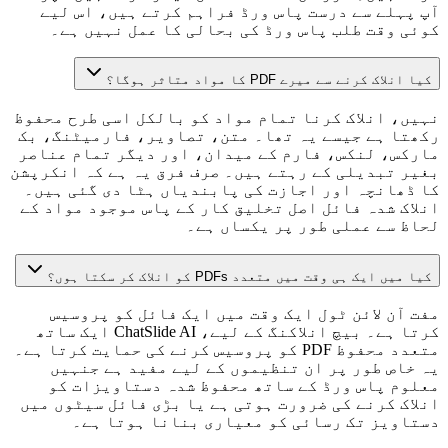
آپ پہلے سے درست پاس ورڈ فراہم کرتے ہیں، اس لیے
کوئی وقت طلب پاس ورڈ کی بحالی کا عمل نہیں ہے۔
کیا انلاک کرنے سے میرے PDF کا مواد متاثر ہوگا؟
نہیں، انلاک کرنا تمام مواد کو بالکل اسی طرح محفوظ
رکھتا ہے جیسے یہ تھا۔ متن، تصاویر، فارمیٹنگ، بک
مارکس، لنکس، فارم کے میدان، اور دیگر تمام عناصر
بغیر تبدیلی کے رہتے ہیں۔ صرف فرق یہ ہے کہ انکرپشن
کا ڈھانچہ اور اجازت کی پابندیاں ہٹا دی گئی ہیں۔
انلاک شدہ فائل اصل تخلیق کار کے پاس موجود مواد کے
لحاظ سے عملی طور پر یکساں ہے۔
کیا میں ایک ہی وقت میں متعدد PDFs کو انلاک کر سکتا ہوں؟
مفت آن لائن ٹول ایک وقت میں ایک فائل کو پروسیس
کرتا ہے۔ بیچ انلاکنگ کے لیے، ChatSlide AI ایک ساتھ
متعدد محفوظ PDF کو پروسیس کرنے کی حمایت کرتا ہے۔
یہ خاص طور پر ان تنظیموں کے لیے مفید ہے جنہیں
معلوم پاس ورڈ کے ساتھ محفوظ شدہ دستاویزات کو
انلاک کرنے کی ضرورت ہوتی ہے یا بڑی فائل سیٹوں میں
دستاویز تک رسائی کو معیاری بنانا ہوتا ہے۔