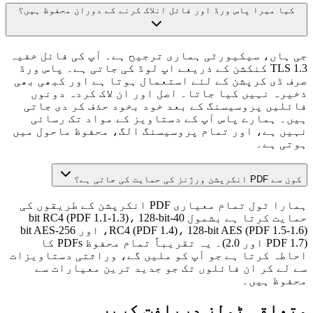
کیا میرا پاس ورڈ اور فائل انلاک کرنے کے دوران محفوظ ہیں؟
جی ہاں، سیکیورٹی ہماری ترجیح ہے۔ آپ کی فائل خفیہ
TLS 1.3 کنکشن کے ذریعے اپ لوڈ کی جاتی ہے۔ پاس ورڈ
صرف ڈی کرپشن کے لئے استعمال ہوتا ہے اور کبھی بھی
ذخیرہ نہیں کیا جاتا۔ اصل اور ان لاک کردہ دونوں
فائلیں پروسیسنگ کے بعد خود بخود حذف کر دی جاتی
ہیں۔ ہمارے پاس آپ کے دستاویز کے مواد تک رسائی
نہیں ہے، اور تمام پروسیسنگ الگ، محفوظ ماحول میں
ہوتی ہے۔
کون سے PDF انکرپشن ورژنز کی حمایت کی جاتی ہے؟
ہمارا ٹول تمام معیاری PDF انکرپشن کے طریقوں کی
حمایت کرتا ہے بشمول 40-bit RC4 (PDF 1.1-1.3)، 128-bit
RC4 (PDF 1.4)، 128-bit AES (PDF 1.5-1.6)، اور 256-bit AES
(PDF 1.7 اور 2.0)۔ یہ تقریباً تمام محفوظ PDFs کا
احاطہ کرتا ہے جو آپ کو ملیں گے، وراثتی دستاویزات
سے لے کر ان فائلوں تک جو جدید ترین معیارات سے
محفوظ ہیں۔
متعلقہ ٹولز دریافت کریں