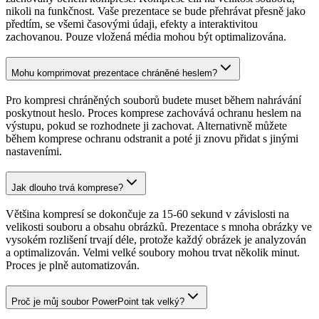
nikoli na funkčnost. Vaše prezentace se bude přehrávat přesně jako
předtím, se všemi časovými údaji, efekty a interaktivitou
zachovanou. Pouze vložená média mohou být optimalizována.
Mohu komprimovat prezentace chráněné heslem?
Pro kompresi chráněných souborů budete muset během nahrávání
poskytnout heslo. Proces komprese zachovává ochranu heslem na
výstupu, pokud se rozhodnete ji zachovat. Alternativně můžete
během komprese ochranu odstranit a poté ji znovu přidat s jinými
nastaveními.
Jak dlouho trvá komprese?
Většina kompresí se dokončuje za 15-60 sekund v závislosti na
velikosti souboru a obsahu obrázků. Prezentace s mnoha obrázky ve
vysokém rozlišení trvají déle, protože každý obrázek je analyzován
a optimalizován. Velmi velké soubory mohou trvat několik minut.
Proces je plně automatizován.
Proč je můj soubor PowerPoint tak velký?