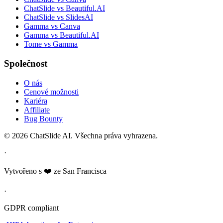
ChatSlide vs Beautiful.AI
ChatSlide vs SlidesAI
Gamma vs Canva
Gamma vs Beautiful.AI
Tome vs Gamma
Společnost
O nás
Cenové možnosti
Kariéra
Affiliate
Bug Bounty
© 2026 ChatSlide AI. Všechna práva vyhrazena.
·
Vytvořeno s ❤️ ze San Francisca
·
GDPR compliant