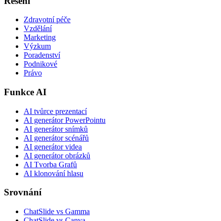
Řešení
Zdravotní péče
Vzdělání
Marketing
Výzkum
Poradenství
Podnikové
Právo
Funkce AI
AI tvůrce prezentací
AI generátor PowerPointu
AI generátor snímků
AI generátor scénářů
AI generátor videa
AI generátor obrázků
AI Tvorba Grafů
AI klonování hlasu
Srovnání
ChatSlide vs Gamma
ChatSlide vs Canva