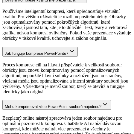
Ovlivní komprese kvalitu mé prezentace?
Používáme inteligentní kompresi, která upřednostňuje vizuální
kvalitu. Pro většinu uživatelů je rozdíl nepostřehnutelný. Obrázky
jsou optimalizovány pomocí pokročilých algoritmů, které
zachovávají jasnost tam, kde je to důležité. Text, tvary a vektorová
grafika nejsou kompresí ovlivněny. Pokud vaše prezentace vyžaduje
obrázky v tiskové kvalitě, uchovejte si zálohu originálu.
Jak funguje komprese PowerPointu?
Proces komprese cílí na hlavní přispěvatele k velikosti souboru:
obrázky jsou znovu komprimovány pomocí optimalizovaných
algoritmů, nepoužité hlavní snímky a rozložení jsou odstraněny,
vložená média jsou optimalizována a interní struktury souborů jsou
vyčištěny. Výsledkem je menší soubor, který se otevírá a funguje
identicky jako originál.
Mohu komprimovat více PowerPoint souborů najednou?
Bezplatný online nástroj zpracovává jeden soubor najednou pro
optimální pozornost k kompresi. ChatSlide AI nabízí dávkovou
kompresi, kde můžete nahrát více prezentací a všechny je