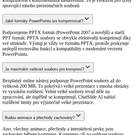
komprimovat s konzistentními nastaveními. To je efektivní pro týmy
spravující mnoho prezentačních souborů.
Jaké formáty PowerPointu lze komprimovat?
Podporujeme PPTX formát (PowerPoint 2007 a novější) a starší
PPT formát. PPTX soubory se obvykle efektivněji komprimují díky
své struktuře. Výstup je vždy ve formátu PPTX, protože poskytuje
nejlepší rovnováhu funkcí a kompatibility s moderními verzemi
PowerPointu.
Je maximální velikost souboru pro kompresi?
Bezplatný online nástroj podporuje PowerPoint soubory až do
velikosti 200 MB. To pokrývá i velké prezentace s mnoha obrázky
ve vysokém rozlišení. Velmi velké soubory trvají déle na
zpracování, ale úspěšně se komprimují. ChatSlide AI nabízí
rozšířené limity pro výjimečně velké prezentace.
Budou animace a přechody zachovány?
Ano, všechny animace, přechody a interaktivní prvky jsou
zachovány během komprese. Komprese cílí na velikost souboru,