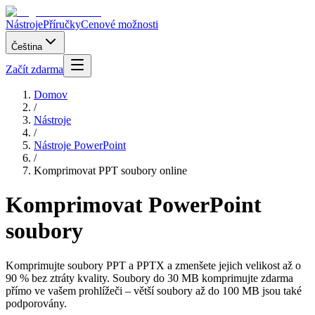
Nástroje
Příručky
Cenové možnosti
Čeština
Začít zdarma
Domov
/
Nástroje
/
Nástroje PowerPoint
/
Komprimovat PPT soubory online
Komprimovat PowerPoint
soubory
Komprimujte soubory PPT a PPTX a zmenšete jejich velikost až o
90 % bez ztráty kvality. Soubory do 30 MB komprimujte zdarma
přímo ve vašem prohlížeči – větší soubory až do 100 MB jsou také
podporovány.