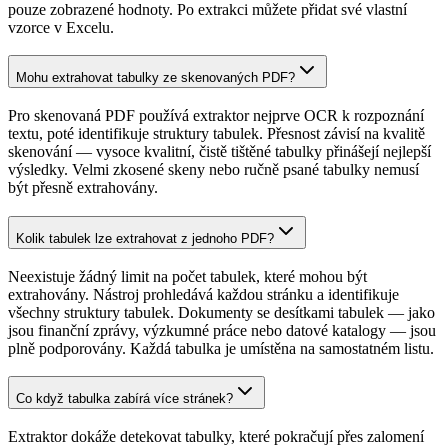
pouze zobrazené hodnoty. Po extrakci můžete přidat své vlastní
vzorce v Excelu.
Mohu extrahovat tabulky ze skenovaných PDF?
Pro skenovaná PDF používá extraktor nejprve OCR k rozpoznání
textu, poté identifikuje struktury tabulek. Přesnost závisí na kvalitě
skenování — vysoce kvalitní, čistě tištěné tabulky přinášejí nejlepší
výsledky. Velmi zkosené skeny nebo ručně psané tabulky nemusí
být přesně extrahovány.
Kolik tabulek lze extrahovat z jednoho PDF?
Neexistuje žádný limit na počet tabulek, které mohou být
extrahovány. Nástroj prohledává každou stránku a identifikuje
všechny struktury tabulek. Dokumenty se desítkami tabulek — jako
jsou finanční zprávy, výzkumné práce nebo datové katalogy — jsou
plně podporovány. Každá tabulka je umístěna na samostatném listu.
Co když tabulka zabírá více stránek?
Extraktor dokáže detekovat tabulky, které pokračují přes zalomení