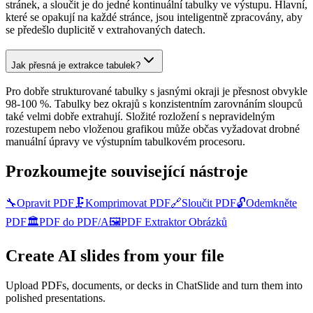
stránek, a sloučit je do jedné kontinuální tabulky ve výstupu. Hlavní,
které se opakují na každé stránce, jsou inteligentně zpracovány, aby
se předešlo duplicitě v extrahovaných datech.
Jak přesná je extrakce tabulek?
Pro dobře strukturované tabulky s jasnými okraji je přesnost obvykle
98-100 %. Tabulky bez okrajů s konzistentním zarovnáním sloupců
také velmi dobře extrahují. Složité rozložení s nepravidelným
rozestupem nebo vloženou grafikou může občas vyžadovat drobné
manuální úpravy ve výstupním tabulkovém procesoru.
Prozkoumejte související nástroje
🔧
Opravit PDF
🗜️
Komprimovat PDF
🔗
Sloučit PDF
🔓
Odemkněte
PDF
🏛️
PDF do PDF/A
🖼️
PDF Extraktor Obrázků
Create AI slides from your file
Upload PDFs, documents, or decks in ChatSlide and turn them into
polished presentations.