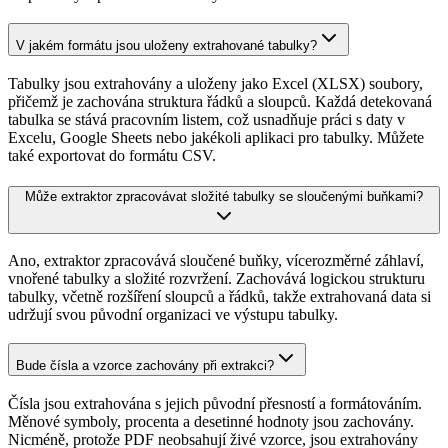
V jakém formátu jsou uloženy extrahované tabulky?
Tabulky jsou extrahovány a uloženy jako Excel (XLSX) soubory,
přičemž je zachována struktura řádků a sloupců. Každá detekovaná
tabulka se stává pracovním listem, což usnadňuje práci s daty v
Excelu, Google Sheets nebo jakékoli aplikaci pro tabulky. Můžete
také exportovat do formátu CSV.
Může extraktor zpracovávat složité tabulky se sloučenými buňkami?
Ano, extraktor zpracovává sloučené buňky, vícerozměrné záhlaví,
vnořené tabulky a složité rozvržení. Zachovává logickou strukturu
tabulky, včetně rozšíření sloupců a řádků, takže extrahovaná data si
udržují svou původní organizaci ve výstupu tabulky.
Bude čísla a vzorce zachovány při extrakci?
Čísla jsou extrahována s jejich původní přesností a formátováním.
Měnové symboly, procenta a desetinné hodnoty jsou zachovány.
Nicméně, protože PDF neobsahují živé vzorce, jsou extrahovány