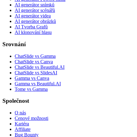
AI generátor snímků
AI generátor scénářů
AI generátor videa
AI generátor obrázků
AI Tvorba Grafů
AI klonování hlasu
Srovnání
ChatSlide vs Gamma
ChatSlide vs Canva
ChatSlide vs Beautiful.AI
ChatSlide vs SlidesAI
Gamma vs Canva
Gamma vs Beautiful.AI
Tome vs Gamma
Společnost
O nás
Cenové možnosti
Kariéra
Affiliate
Bug Bounty