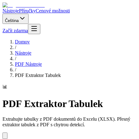
Nástroje
Příručky
Cenové možnosti
Čeština
Začít zdarma
Domov
/
Nástroje
/
PDF Nástroje
/
PDF Extraktor Tabulek
📊
PDF Extraktor Tabulek
Extrahujte tabulky z PDF dokumentů do Excelu (XLSX). Přesný
extraktor tabulek z PDF s chytrou detekcí.