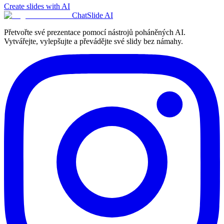
Create slides with AI
ChatSlide AI
Přetvořte své prezentace pomocí nástrojů poháněných AI.
Vytvářejte, vylepšujte a převádějte své slidy bez námahy.